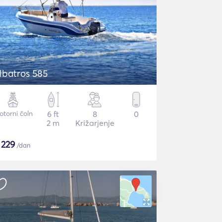
lbatros 585
torni čoln
6 ft
8
0
2 m
Križarjenje
$
229
/dan