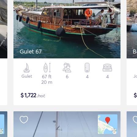
Gulet 67
B
Gulet
67 ft
6
4
4
J
20 m
$
1,722
/noč