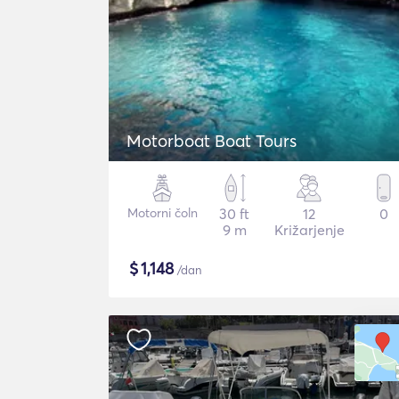
Motorboat Boat Tours
Motorni čoln
30 ft
12
0
9 m
Križarjenje
$
1,148
/dan