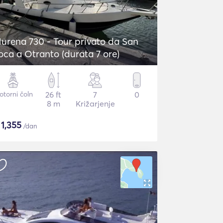
urena 730 - Tour privato da San
oca a Otranto (durata 7 ore)
torni čoln
26 ft
7
0
8 m
Križarjenje
$
1,355
/dan