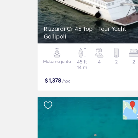
Rizzardi Cr 45 Top - Tour Yacht
Gallipoli
Motorna jahta
45 ft
4
2
2
14 m
$
1,378
/noč