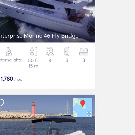
nterprise Marine 46 Fly Bridge
torna jahta
50 ft
4
3
3
15 m
$
1,780
/noč