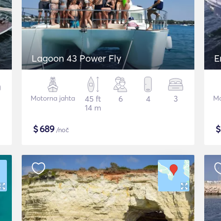
Lagoon 43 Power Fly
E
Motorna jahta
45 ft
6
4
3
Mo
14 m
$
689
/noč