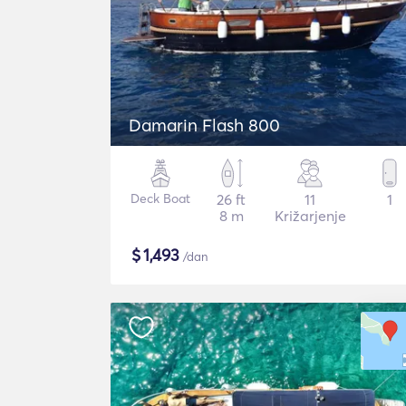
Damarin Flash 800
Deck Boat
26 ft
11
1
8 m
Križarjenje
$
1,493
/dan