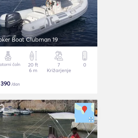
oker Boat Clubman 19
torni čoln
20 ft
7
0
6 m
Križarjenje
$
390
/dan