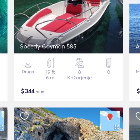
Speedy Cayman 585
A
Drugo
19 ft
8
0
Mo
6 m
Križarjenje
$
344
/dan