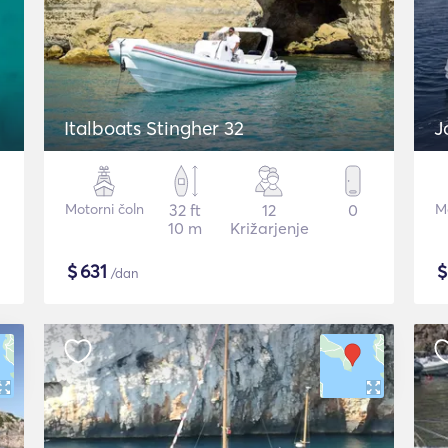
Italboats Stingher 32
J
Motorni čoln
32 ft
12
0
Mo
10 m
Križarjenje
$
631
/dan