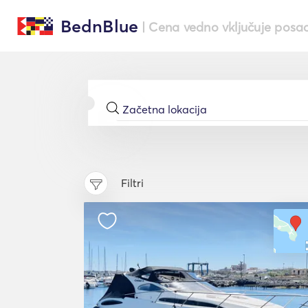
BednBlue
| Cena vedno vključuje posa
Filtri