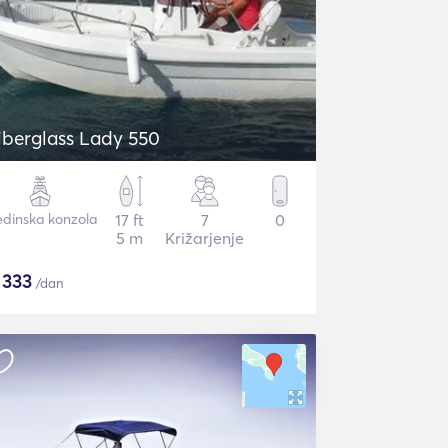
iberglass Lady 550
edinska konzola
17 ft
7
0
5 m
Križarjenje
$
333
/dan