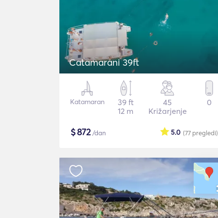
Catamarani 39ft
Katamaran
39 ft
45
0
12 m
Križarjenje
$
872
5.0
/dan
(77
pregledi
)