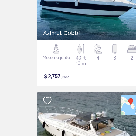
Azimut Gobbi
Motorna jahta
43 ft
4
3
2
13 m
$
2,757
/noč