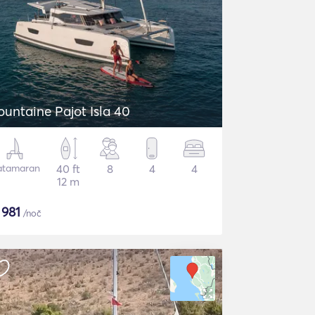
ountaine Pajot Isla 40
atamaran
40 ft
8
4
4
12 m
$
981
/noč