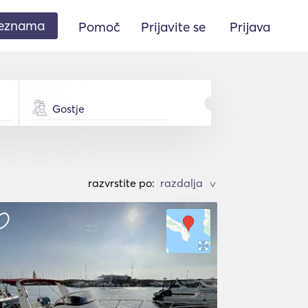
seznama
Pomoč
Prijavite se
Prijava
Gostje
razvrstite po:
>