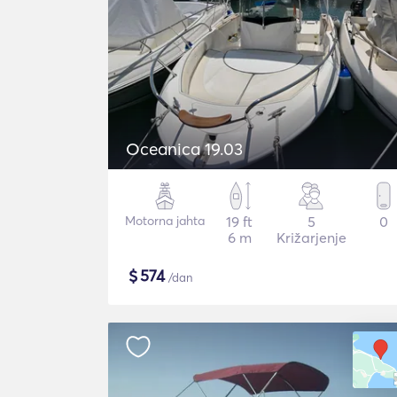
Oceanica 19.03
Motorna jahta
19 ft
5
0
6 m
Križarjenje
$
574
/dan