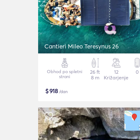
Cantieri Mileo Teresynus 26
Obhod po spletni
26 ft
12
0
strani
8 m
Križarjenje
$
918
/dan