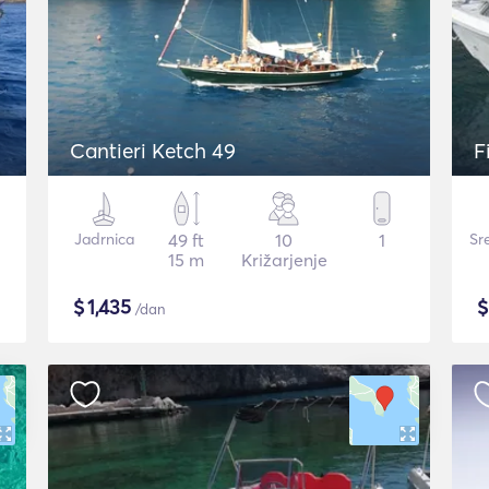
Cantieri Ketch 49
F
Jadrnica
49 ft
10
1
Sr
15 m
Križarjenje
$
1,435
/dan