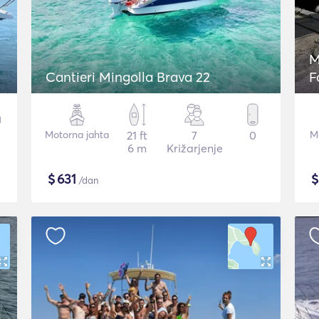
M
Cantieri Mingolla Brava 22
F
Motorna jahta
21 ft
7
0
Mo
6 m
Križarjenje
$
631
/dan