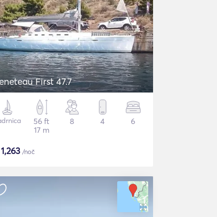
eneteau First 47.7
adrnica
56 ft
8
4
6
17 m
$
1,263
/noč