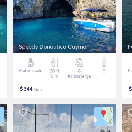
Speedy Donautica Cayman
F
Motorni čoln
20 ft
8
0
K
6 m
Križarjenje
$
344
/dan