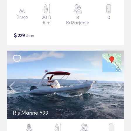
Drugo
20 ft
8
0
6 m
Križarjenje
$
229
/dan
Ris Marine 599