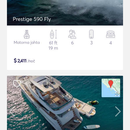
Prestige 590 Fly
Motorna jahta
61 ft
6
3
4
19 m
$
2,411
/noč