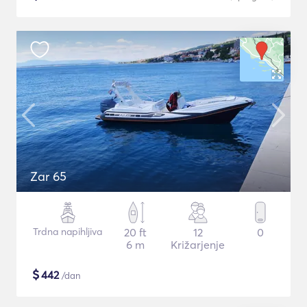
Zar 65
Trdna napihljiva
20 ft
12
0
6 m
Križarjenje
$
442
/dan