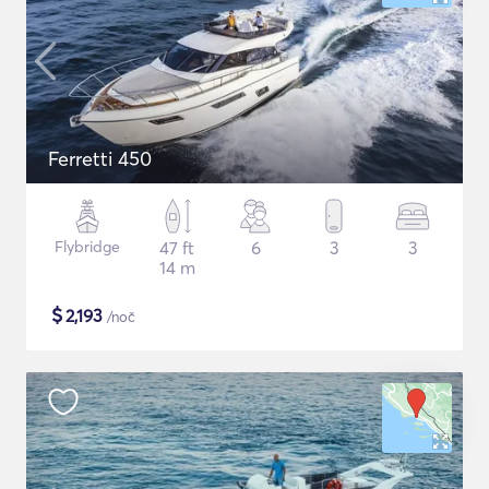
Ferretti 450
Flybridge
47 ft
6
3
3
14 m
$
2,193
/noč