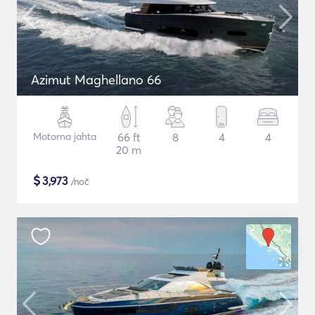
Azimut Maghellano 66
Motorna jahta
66 ft
8
4
4
20 m
$
3,973
/noč