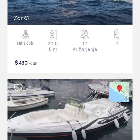
Zar 61
Hitri čoln
20 ft
10
0
6 m
Križarjenje
$
430
/dan