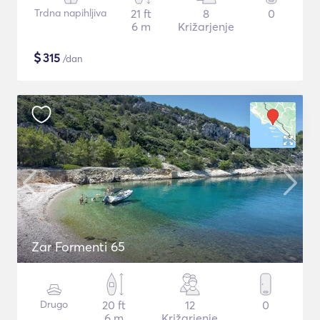
Trdna napihljiva
21 ft
8
0
6 m
Križarjenje
$
315
/dan
Zar Formenti 65
Drugo
20 ft
12
0
6 m
Križarjenje