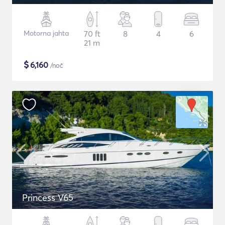
Motorna jahta
70 ft
8
4
6
21 m
$
6,160
/noč
Princess V65