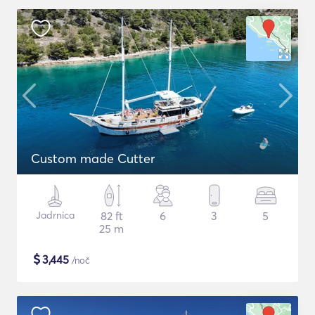
Custom made Cutter
Jadrnica
82 ft
6
3
5
25 m
$
3,445
/noč