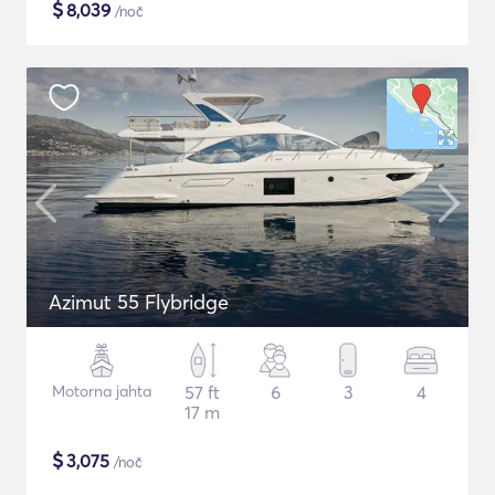
$
8,039
/noč
Azimut 55 Flybridge
Motorna jahta
57 ft
6
3
4
17 m
$
3,075
/noč