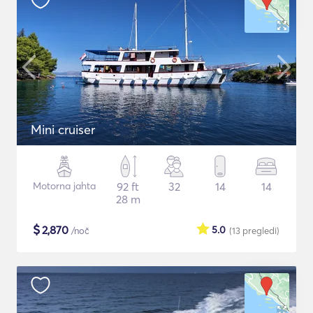
Mini cruiser
Motorna jahta
92 ft
32
14
14
28 m
$
2,870
5.0
/noč
(13
pregledi
)