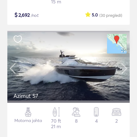
15 m
$
2,692
5.0
/noč
(30
pregledi
)
Azimut S7
Motorna jahta
70 ft
8
4
2
21 m