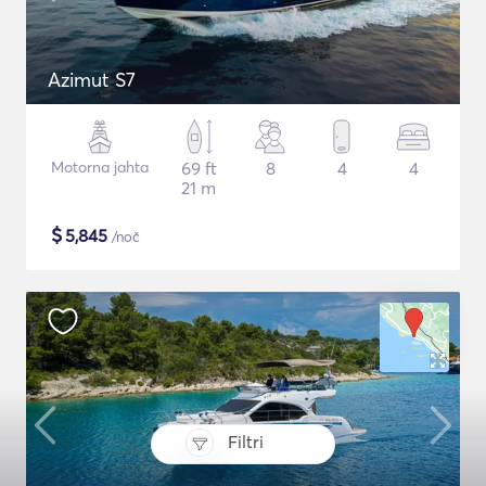
Azimut S7
Motorna jahta
69 ft
8
4
4
21 m
$
5,845
/noč
Filtri