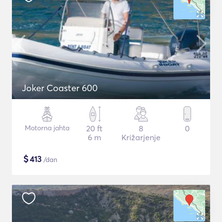
Joker Coaster 600
Motorna jahta
20 ft
8
0
6 m
Križarjenje
$
413
/dan