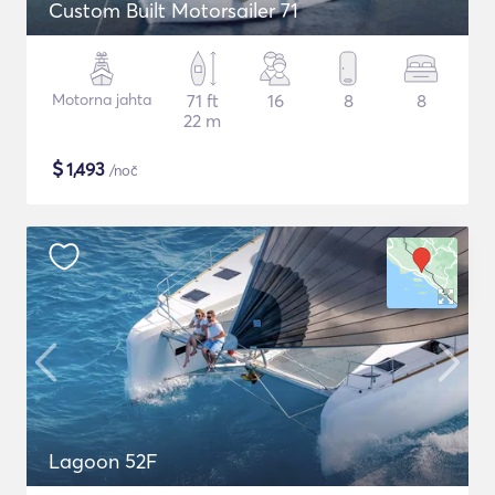
Custom Built Motorsailer 71
Motorna jahta
71 ft
16
8
8
22 m
$
1,493
/noč
Lagoon 52F