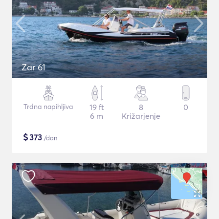
Zar 61
Trdna napihljiva
19 ft
8
0
6 m
Križarjenje
$
373
/dan