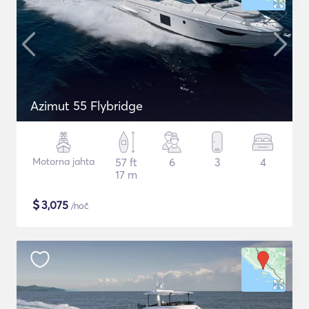
Azimut 55 Flybridge
Motorna jahta
57 ft
6
3
4
17 m
$
3,075
/noč