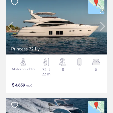
Princess 72 fly
Motorna jahta
72 ft
8
4
5
22 m
$
4,659
/noč