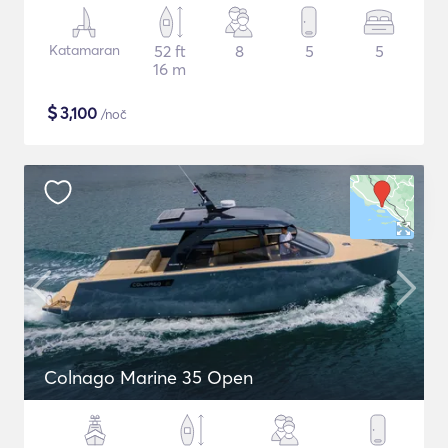
Katamaran
52 ft
8
5
5
16 m
$
3,100
/noč
Colnago Marine 35 Open