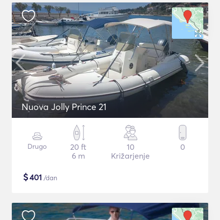
Nuova Jolly Prince 21
Drugo
20 ft
10
0
6 m
Križarjenje
$
401
/dan