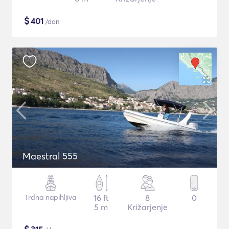
$
401
/dan
Maestral 555
Trdna napihljiva
16 ft
8
0
5 m
Križarjenje