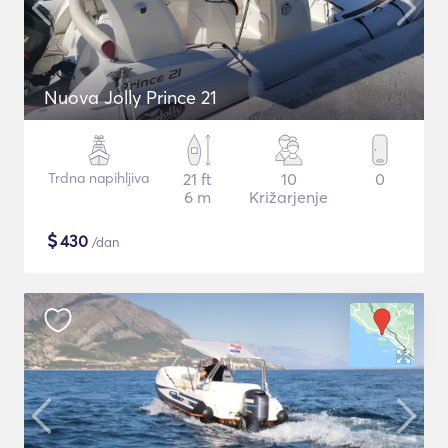
Nuova Jolly Prince 21
Trdna napihljiva
21 ft
10
0
6 m
Križarjenje
$
430
/dan