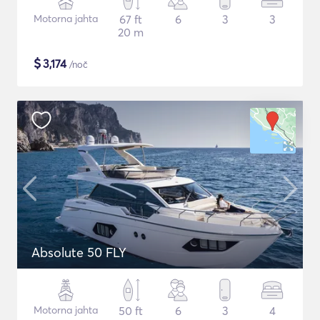
Motorna jahta
67 ft
6
3
3
20 m
$
3,174
/noč
Absolute 50 FLY
Motorna jahta
50 ft
6
3
4