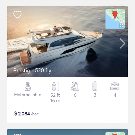
Prestige 520 fly
Motorna jahta
52 ft
6
3
4
16 m
$
2,084
/noč