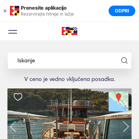
Prenesite aplikacijo
×
ODPRI
Rezervirajte hitreje in lažje
Iskanje
V ceno je vedno vključena posadka.