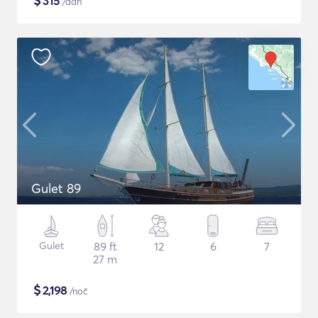
$
315
/dan
Gulet 89
Gulet
89 ft
12
6
7
27 m
$
2,198
/noč