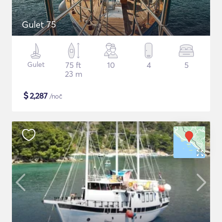
Gulet 75
Gulet
75 ft
10
4
5
23 m
$
2,287
/noč