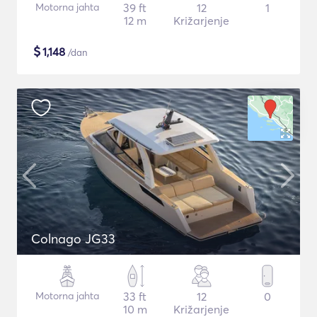
Motorna jahta
39 ft
12
1
12 m
Križarjenje
$
1,148
/dan
Colnago JG33
Motorna jahta
33 ft
12
0
10 m
Križarjenje