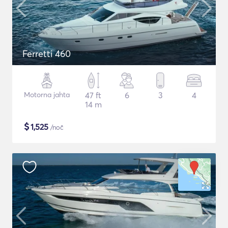
Ferretti 460
Motorna jahta
47 ft
6
3
4
14 m
$
1,525
/noč