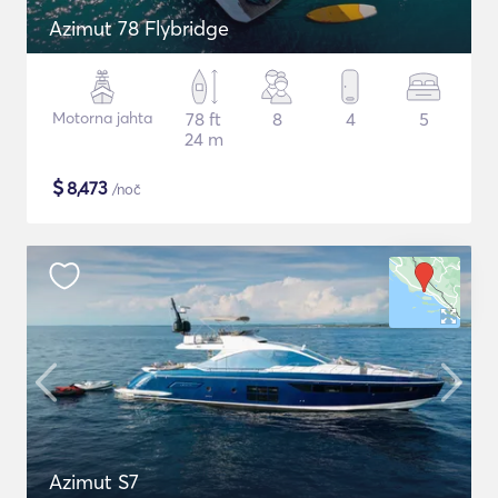
Azimut 78 Flybridge
Motorna jahta
78 ft
8
4
5
24 m
$
8,473
/noč
Azimut S7