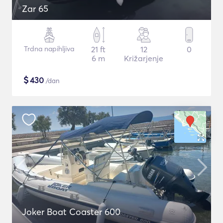
Zar 65
Trdna napihljiva
21 ft
12
0
6 m
Križarjenje
$
430
/dan
Joker Boat Coaster 600