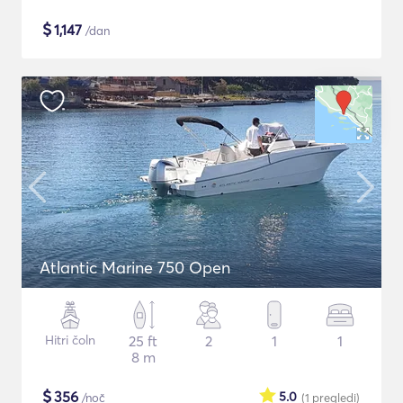
$
1,147
/dan
Atlantic Marine 750 Open
Hitri čoln
25 ft
2
1
1
8 m
$
356
5.0
/noč
(1
pregledi
)