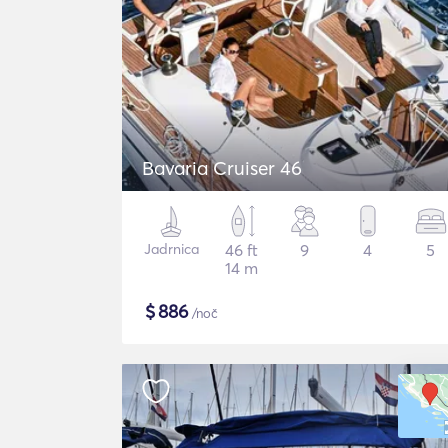
Bavaria Cruiser 46
Jadrnica
46 ft
9
4
5
14 m
$
886
/noč