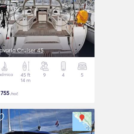
avaria Cruiser 45
adrnica
45 ft
9
4
5
14 m
$
755
/noč