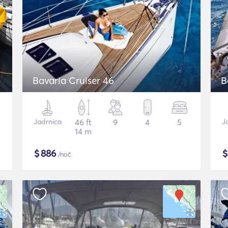
Bavaria Cruiser 46
B
Jadrnica
46 ft
9
4
5
J
14 m
$
886
/noč