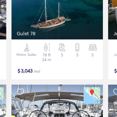
Gulet 78
J
Motor Sailer
78 ft
5
5
5
J
24 m
$
3,043
/noč