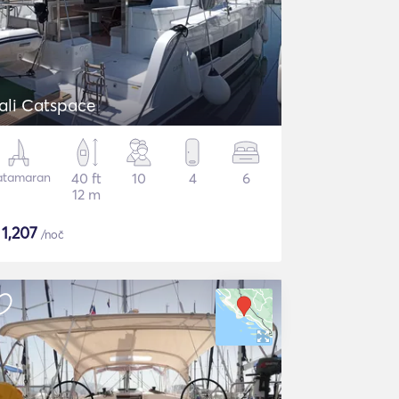
ali Catspace
atamaran
40 ft
10
4
6
12 m
$
1,207
/noč