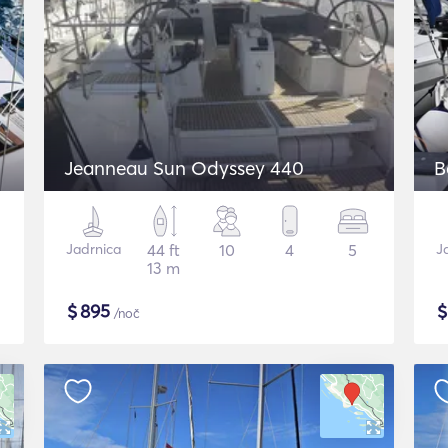
Jeanneau Sun Odyssey 440
B
Jadrnica
44 ft
10
4
5
J
13 m
$
895
/noč