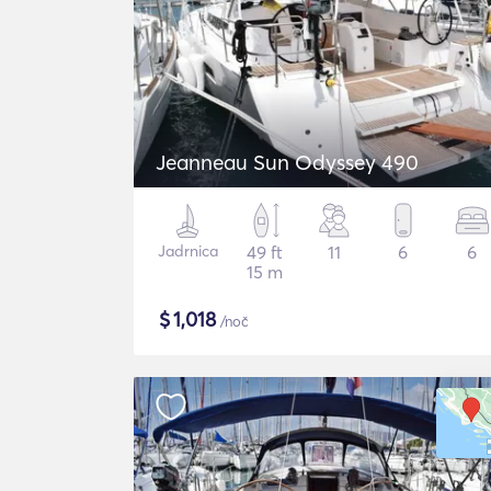
Jeanneau Sun Odyssey 490
Jadrnica
49 ft
11
6
6
15 m
$
1,018
/noč