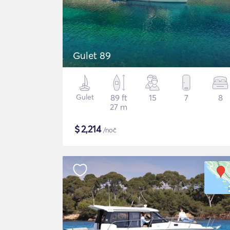
Gulet 89
Gulet
89 ft
15
7
8
27 m
$
2,214
/noč