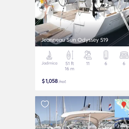
Jeanneau Sun Odyssey 519
Jadrnica
51 ft
11
6
6
16 m
$
1,058
/noč