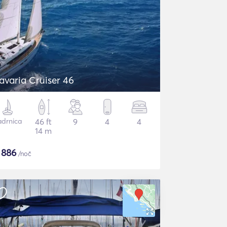
avaria Cruiser 46
adrnica
46 ft
9
4
4
14 m
$
886
/noč