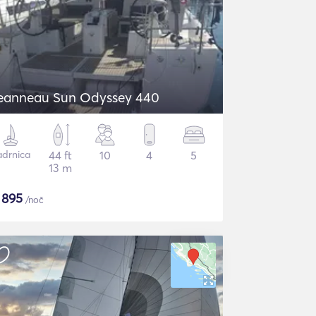
eanneau Sun Odyssey 440
adrnica
44 ft
10
4
5
13 m
$
895
/noč