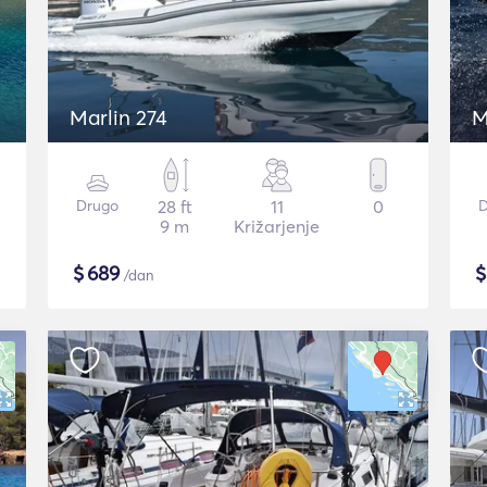
Marlin 274
M
Drugo
28 ft
11
0
D
9 m
Križarjenje
$
689
/dan