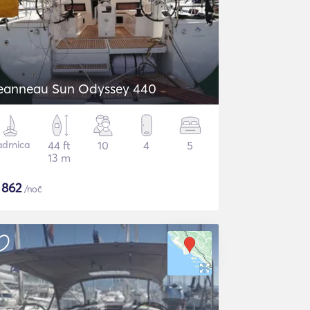
eanneau Sun Odyssey 440
adrnica
44 ft
10
4
5
13 m
$
862
/noč