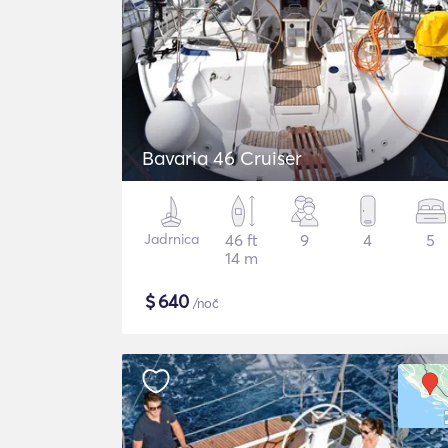
Bavaria 46 Cruiser
Jadrnica
46 ft
9
4
5
14 m
$
640
/noč