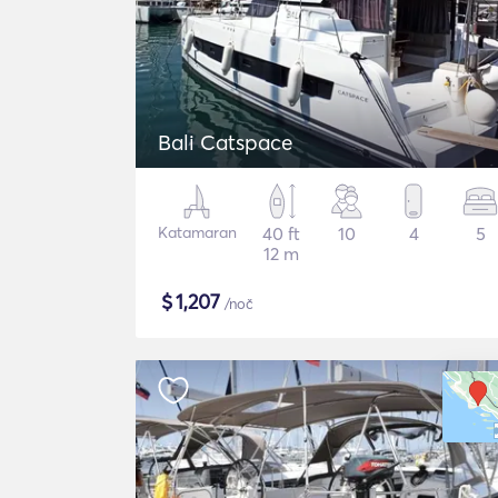
Bali Catspace
Katamaran
40 ft
10
4
5
12 m
$
1,207
/noč