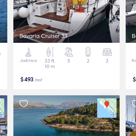
Bavaria Cruiser 33
B
Jadrnica
33 ft
5
2
3
K
10 m
$
493
/noč