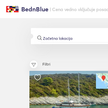
BednBlue
| Cena vedno vključuje posa
Filtri