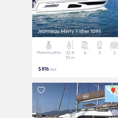
Jeanneau Merry Fisher 1095
Motorna jahta
33 ft
6
3
3
10 m
$
816
/noč