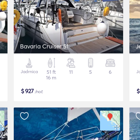
Bavaria Cruiser 51
J
Jadrnica
51 ft
11
5
6
J
16 m
$
927
/noč