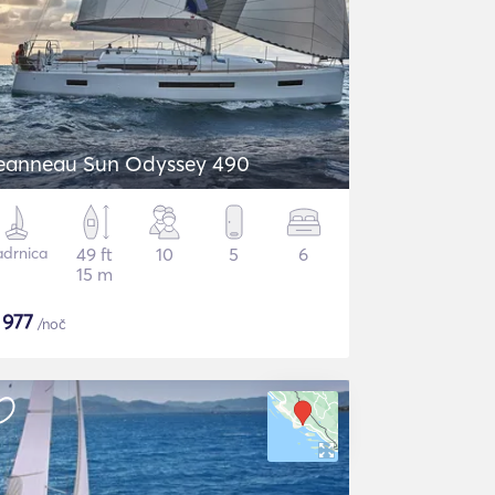
eanneau Sun Odyssey 490
adrnica
49 ft
10
5
6
15 m
$
977
/noč