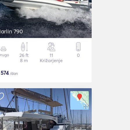
arlin 790
rugo
26 ft
11
0
8 m
Križarjenje
$
574
/dan