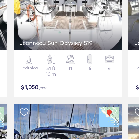
Jeanneau Sun Odyssey 519
J
Jadrnica
51 ft
11
6
6
J
16 m
$
1,050
/noč