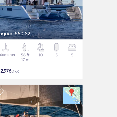
agoon 560 S2
atamaran
56 ft
10
5
5
17 m
$
2,976
/noč