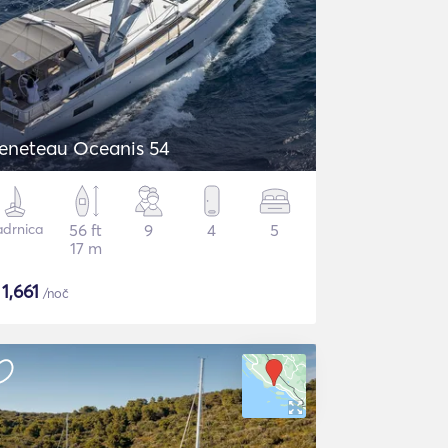
eneteau Oceanis 54
adrnica
56 ft
9
4
5
17 m
$
1,661
/noč