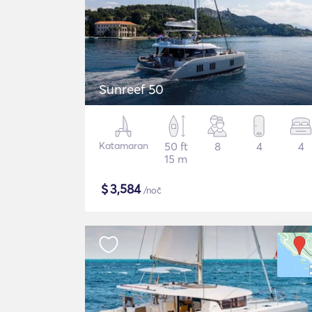
Sunreef 50
Katamaran
50 ft
8
4
4
15 m
$
3,584
/noč