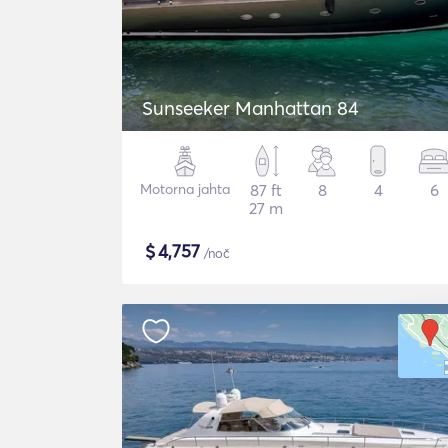
Sunseeker Manhattan 84
Motorna jahta
87 ft
8
4
6
27 m
$
4,757
/noč