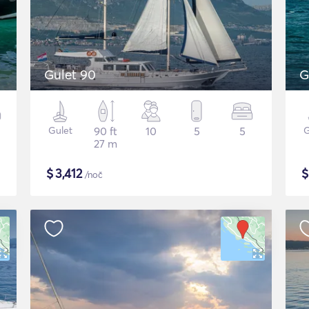
Gulet 90
G
Gulet
90 ft
10
5
5
G
27 m
$
3,412
/noč