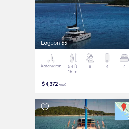
Lagoon 55
Katamaran
54 ft
8
4
4
16 m
$
4,372
/noč