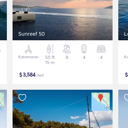
Sunreef 50
L
Katamaran
50 ft
8
4
4
K
15 m
$
3,584
/noč