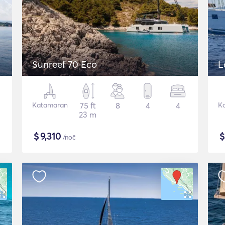
Sunreef 70 Eco
L
Katamaran
75 ft
8
4
4
K
23 m
$
9,310
/noč