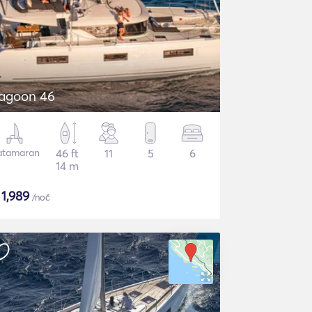
agoon 46
atamaran
46 ft
11
5
6
14 m
$
1,989
/noč