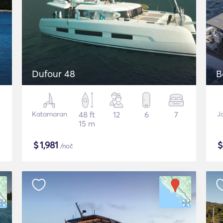
Dufour 48
B
Katamaran
48 ft
12
6
7
J
15 m
$
1,981
/noč