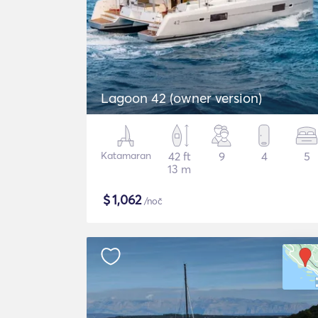
Lagoon 42 (owner version)
Katamaran
42 ft
9
4
5
13 m
$
1,062
/noč