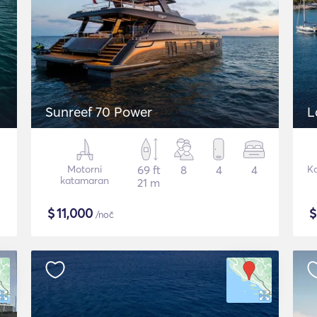
Sunreef 70 Power
L
Motorni
69 ft
8
4
4
K
katamaran
21 m
$
11,000
/noč