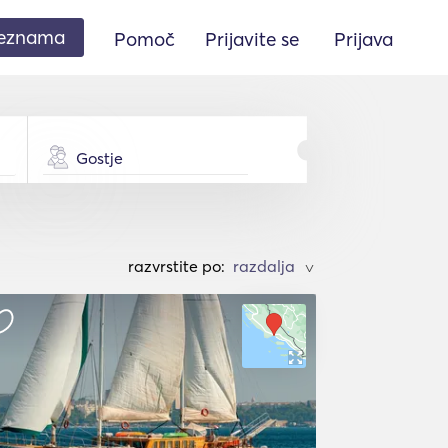
seznama
Pomoč
Prijavite se
Prijava
Gostje
razvrstite po:
>