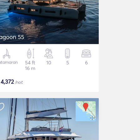
agoon 55
atamaran
54 ft
10
5
6
16 m
$
4,372
/noč