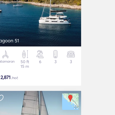
agoon 51
atamaran
50 ft
6
3
3
15 m
$
2,871
/noč