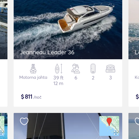
Jeanneau Leader 36
L
Motorna jahta
39 ft
6
2
3
K
12 m
$
811
/noč