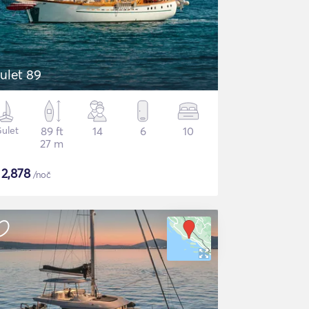
ulet 89
ulet
89 ft
14
6
10
27 m
$
2,878
/noč