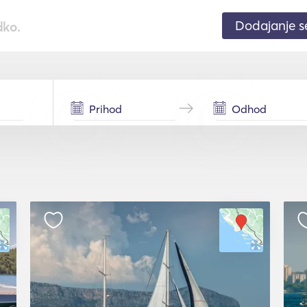
Dodajanje 
dko.