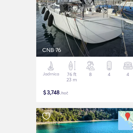
CNB 76
Jadrnica
76 ft
8
4
4
23 m
$
3,748
/noč