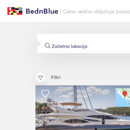
BednBlue
| Cena vedno vključuje posa
Filtri