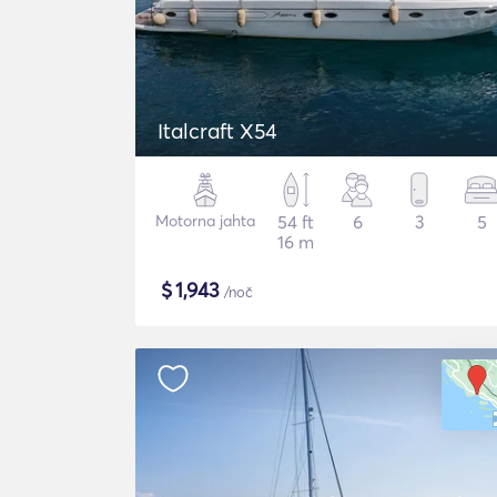
Italcraft X54
Motorna jahta
54 ft
6
3
5
16 m
$
1,943
/noč