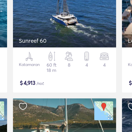
Sunreef 60
L
Katamaran
60 ft
8
4
4
K
18 m
$
4,913
/noč