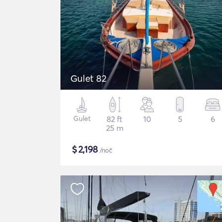
Gulet 82
Gulet
82 ft
10
5
6
25 m
$
2,198
/noč