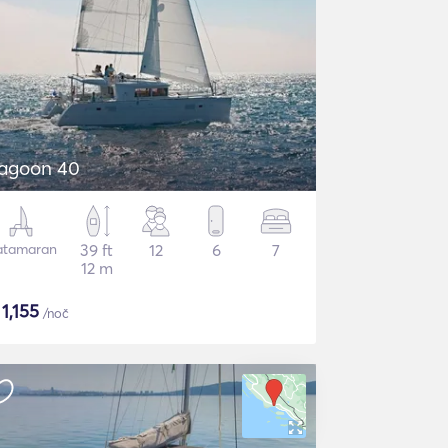
agoon 40
atamaran
39 ft
12
6
7
12 m
$
1,155
/noč