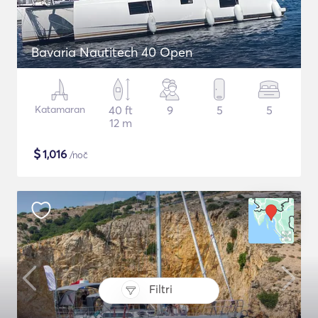
Bavaria Nautitech 40 Open
Katamaran
40 ft
9
5
5
12 m
$
1,016
/noč
Filtri