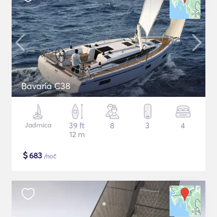
Bavaria C38
Jadrnica
39 ft
8
3
4
12 m
$
683
/noč