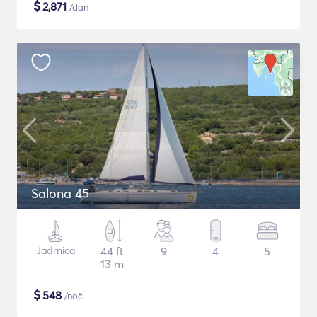
$
2,871
/dan
Salona 45
Jadrnica
44 ft
9
4
5
13 m
$
548
/noč