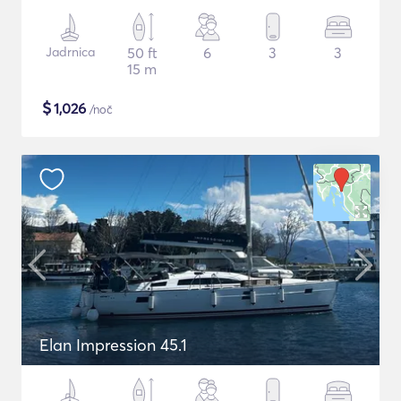
Jadrnica
50 ft
6
3
3
15 m
$
1,026
/noč
Elan Impression 45.1