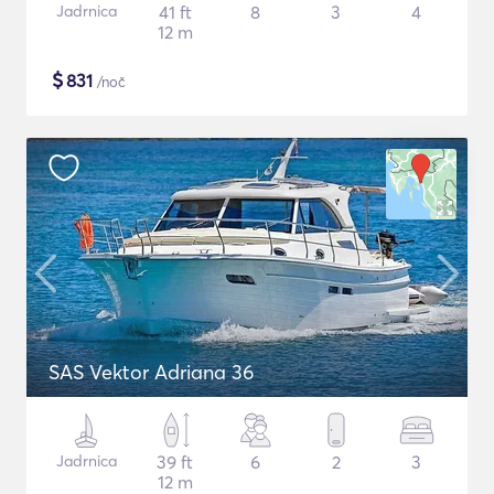
Jadrnica
41 ft
8
3
4
12 m
$
831
/noč
SAS Vektor Adriana 36
Jadrnica
39 ft
6
2
3
12 m