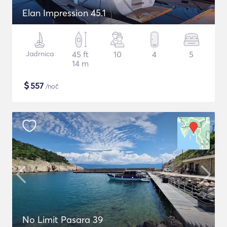
Elan Impression 45.1
Jadrnica
45 ft
10
4
5
14 m
$
557
/noč
No Limit Pasara 39