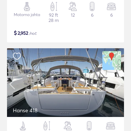
Motorna jahta
92 ft
12
6
6
28 m
$
2,952
/noč
Hanse 418