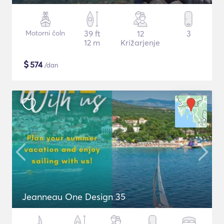
Motorni čoln
39 ft
12
3
12 m
Križarjenje
$
574
/dan
Jeanneau One Design 35