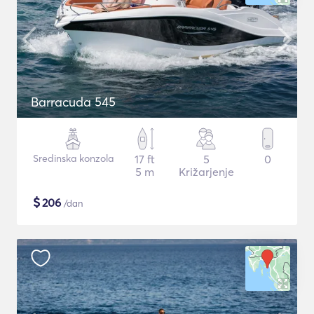
Barracuda 545
Sredinska konzola
17 ft
5
0
5 m
Križarjenje
$
206
/dan