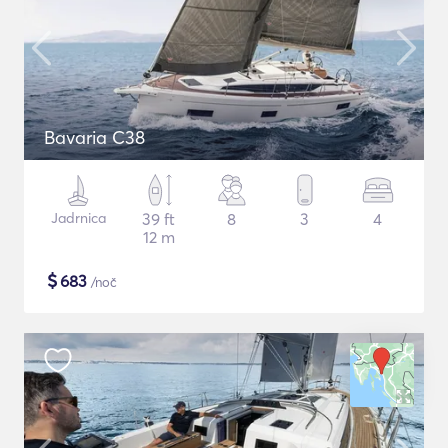
Bavaria C38
Jadrnica
39 ft
8
3
4
12 m
$
683
/noč