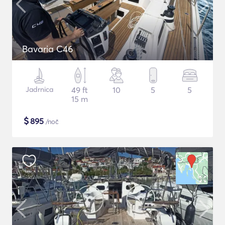
Bavaria C46
Jadrnica
49 ft
10
5
5
15 m
$
895
/noč