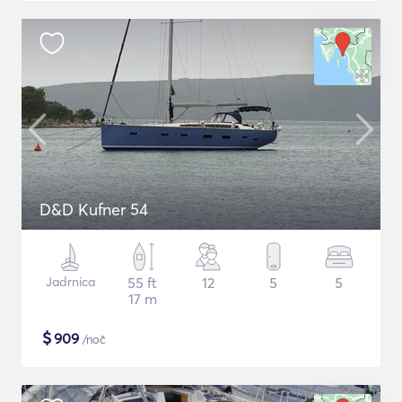
D&D Kufner 54
Jadrnica
55 ft
12
5
5
17 m
$
909
/noč