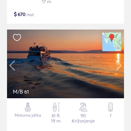
17 m
$
670
/noč
M/B 61
Motorna jahta
61 ft
90
1
19 m
Križarjenje