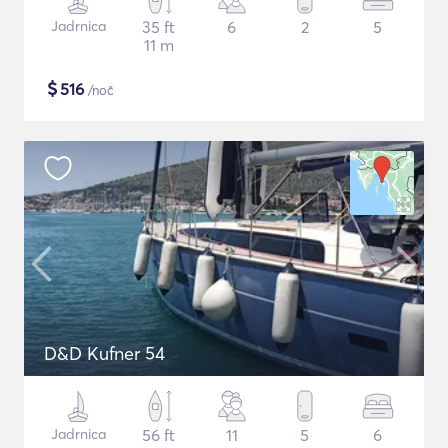
Jadrnica
35 ft
6
2
5
11 m
$
516
/noč
D&D Kufner 54
Jadrnica
56 ft
11
5
6