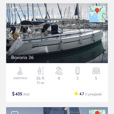
Bavaria 36
Jadrnica
36 ft
8
3
5
11 m
$
435
4.7
/noč
(1
pregledi
)