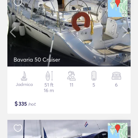
Bavaria 50 Cruiser
Jadrnica
51 ft
11
5
6
16 m
$
335
/noč