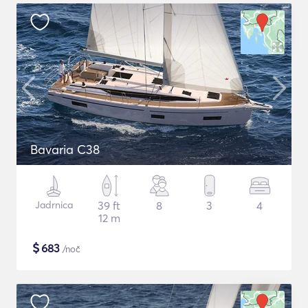
Bavaria C38
Jadrnica
39 ft
8
3
4
12 m
$
683
/noč