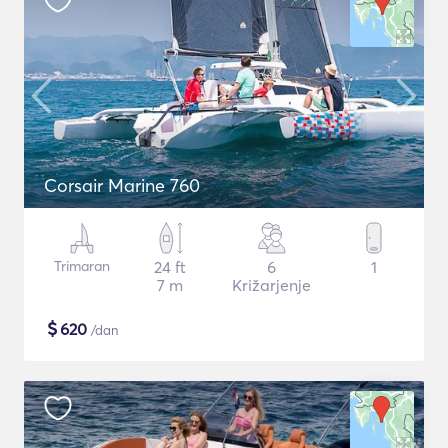
Corsair Marine 760
Trimaran
24 ft
6
1
7 m
Križarjenje
$
620
/dan