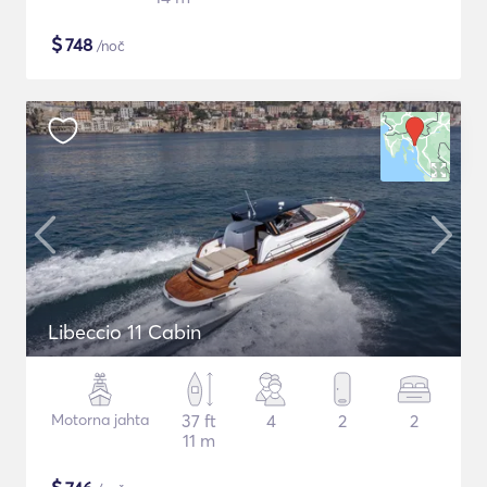
$
748
/noč
Libeccio 11 Cabin
Motorna jahta
37 ft
4
2
2
11 m