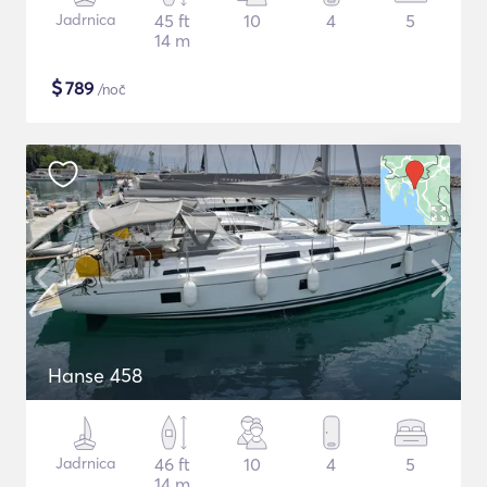
Jadrnica
45 ft
10
4
5
14 m
$
789
/noč
Hanse 458
Jadrnica
46 ft
10
4
5
14 m