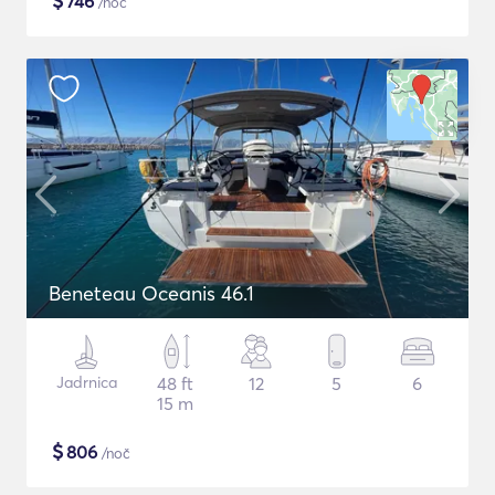
$
746
/noč
Beneteau Oceanis 46.1
Jadrnica
48 ft
12
5
6
15 m
$
806
/noč