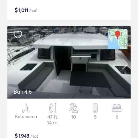
$
1,011
/noč
Bali 4.6
Katamaran
47 ft
10
5
6
14 m
$
1,943
/noč