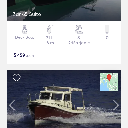
Zar 65 Suite
Deck Boat
21 ft
8
0
6 m
Križarjenje
$
459
/dan