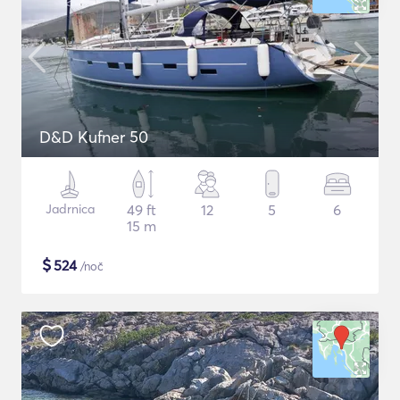
D&D Kufner 50
Jadrnica
49 ft
12
5
6
15 m
$
524
/noč