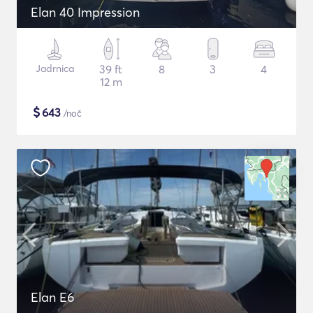
Elan 40 Impression
Jadrnica
39 ft
8
3
4
12 m
$
643
/noč
Elan E6