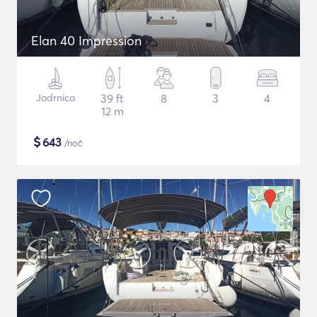
Elan 40 Impression
Jadrnica
39 ft
8
3
4
12 m
$
643
/noč