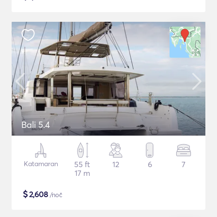
Bali 5.4
Katamaran
55 ft
12
6
7
17 m
$
2,608
/noč