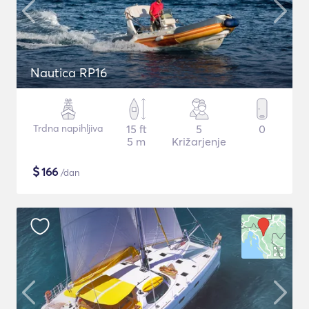
Nautica RP16
Trdna napihljiva
15 ft
5
0
5 m
Križarjenje
$
166
/dan