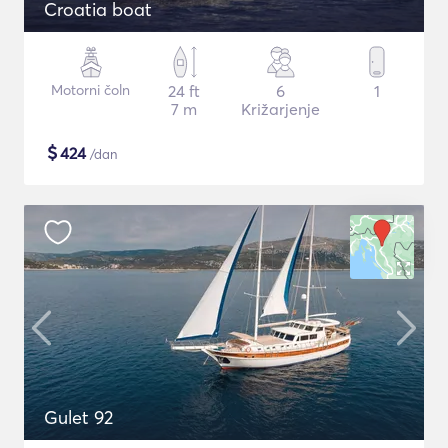
Croatia boat
Motorni čoln
24 ft
6
1
7 m
Križarjenje
$
424
/dan
Gulet 92