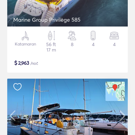
Marine Group Privilège 585
Katamaran
56 ft
8
4
4
17 m
$
2,963
/noč