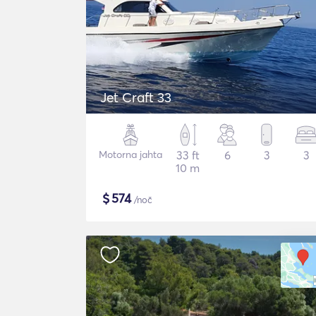
Jet Craft 33
Motorna jahta
33 ft
6
3
3
10 m
$
574
/noč