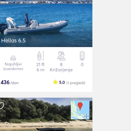
 Hellas 6.5
Napihljivi
21 ft
8
0
izvenkrmni
6 m
Križarjenje
$
436
5.0
/dan
(1
pregledi
)