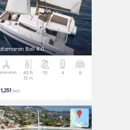
atamaran Bali 4.0
atamaran
40 ft
10
4
8
12 m
$
1,251
/noč