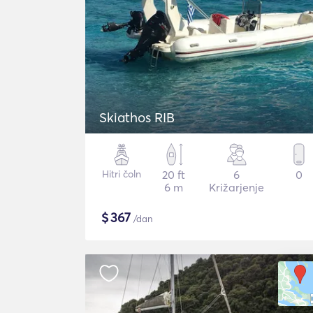
Skiathos RIB
Hitri čoln
20 ft
6
0
6 m
Križarjenje
$
367
/dan