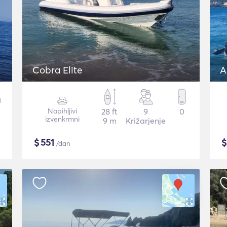
Cobra Elite
A
Napihljivi
28 ft
9
0
izvenkrmni
9 m
Križarjenje
$
551
/dan