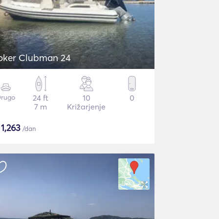
oker Clubman 24
rugo
24 ft
10
0
7 m
Križarjenje
$
1,263
/dan