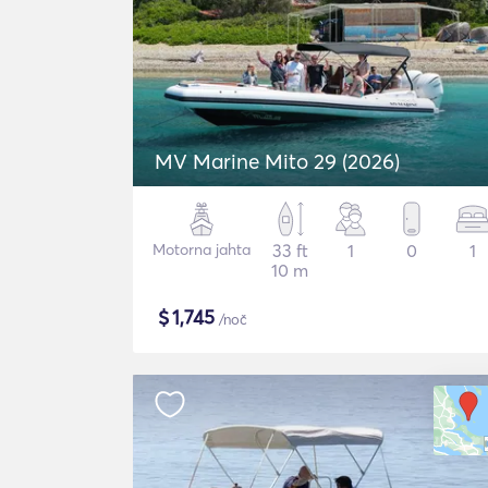
MV Marine Mito 29 (2026)
Motorna jahta
33 ft
1
0
1
10 m
$
1,745
/noč