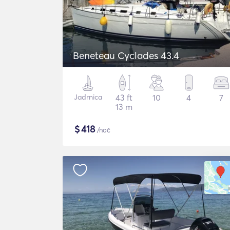
Beneteau Cyclades 43.4
Jadrnica
43 ft
10
4
7
13 m
$
418
/noč