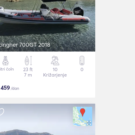
tingher 700GT 2018
itri čoln
23 ft
10
0
7 m
Križarjenje
$
459
/dan