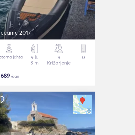
ceanic 2017
torna jahta
9 ft
9
0
3 m
Križarjenje
$
689
/dan