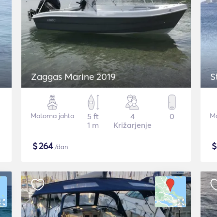
Zaggas Marine 2019
S
Motorna jahta
5 ft
4
0
Mo
1 m
Križarjenje
$
264
/dan