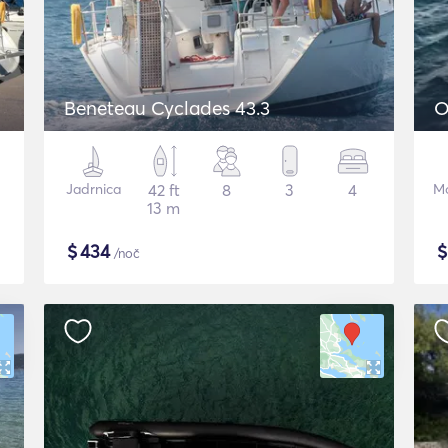
Beneteau Cyclades 43.3
O
Jadrnica
42 ft
8
3
4
Mo
13 m
$
434
/noč