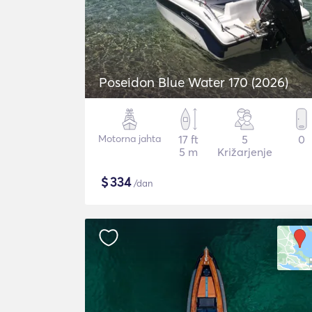
Poseidon Blue Water 170 (2026)
Motorna jahta
17 ft
5
0
5 m
Križarjenje
$
334
/dan