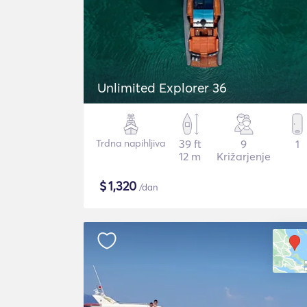
Unlimited Explorer 36
Trdna napihljiva
39 ft
9
1
12 m
Križarjenje
$
1,320
/dan