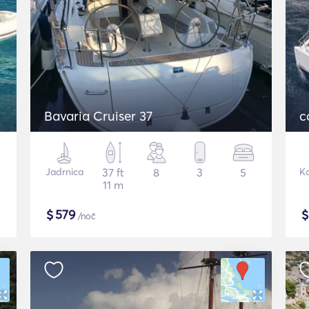
Bavaria Cruiser 37
c
Jadrnica
37 ft
8
3
5
K
11 m
$
579
/noč