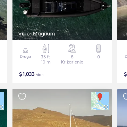
Viper Magnum
J
Drugo
33 ft
8
0
D
10 m
Križarjenje
$
1,033
/dan