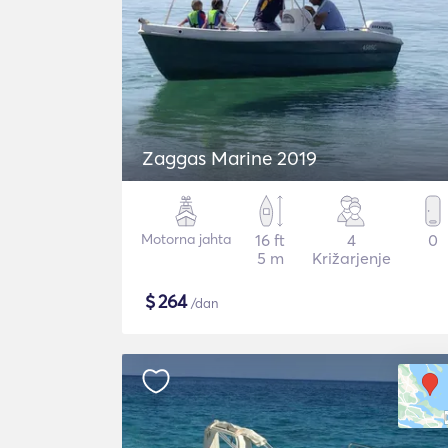
Zaggas Marine 2019
Motorna jahta
16 ft
4
0
5 m
Križarjenje
$
264
/dan