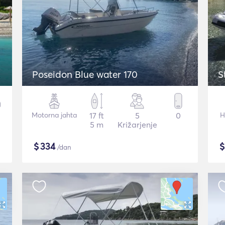
Poseidon Blue water 170
S
Motorna jahta
17 ft
5
0
H
5 m
Križarjenje
$
334
/dan