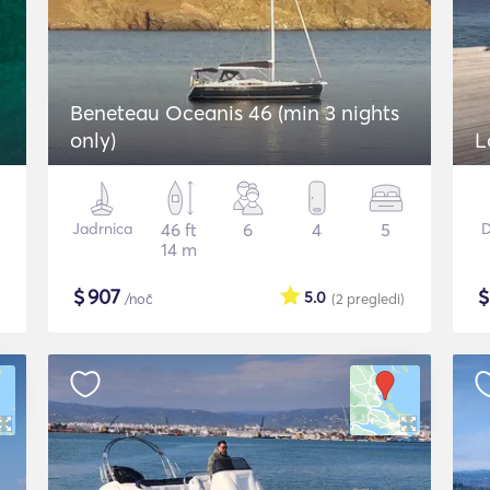
Beneteau Oceanis 46 (min 3 nights
only)
L
Jadrnica
46 ft
6
4
5
D
14 m
$
907
5.0
/noč
(2
pregledi
)