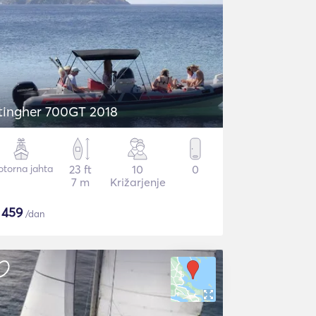
tingher 700GT 2018
torna jahta
23 ft
10
0
7 m
Križarjenje
$
459
/dan