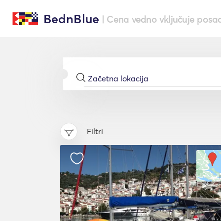
BednBlue
| Cena vedno vključuje posa
Filtri