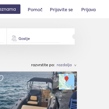
seznama
Pomoč
Prijavite se
Prijava
Gostje
razvrstite po:
>