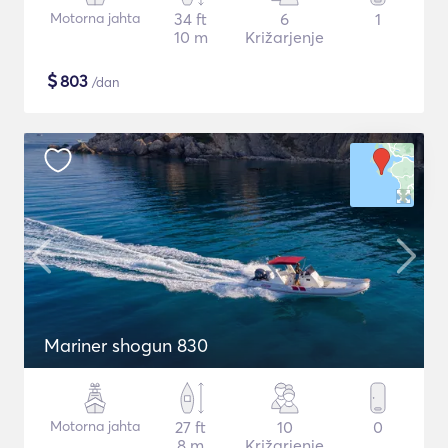
Motorna jahta
34 ft
6
1
10 m
Križarjenje
$
803
/dan
Mariner shogun 830
Motorna jahta
27 ft
10
0
8 m
Križarjenje