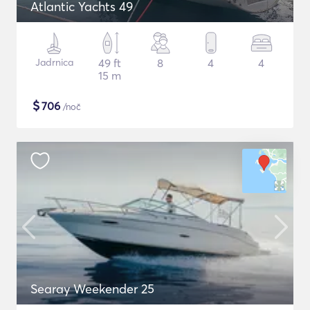
Atlantic Yachts 49
Jadrnica
49 ft
8
4
4
15 m
$
706
/noč
Searay Weekender 25