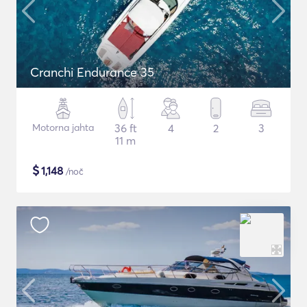
Cranchi Endurance 35
Motorna jahta
36 ft
4
2
3
11 m
$
1,148
/noč