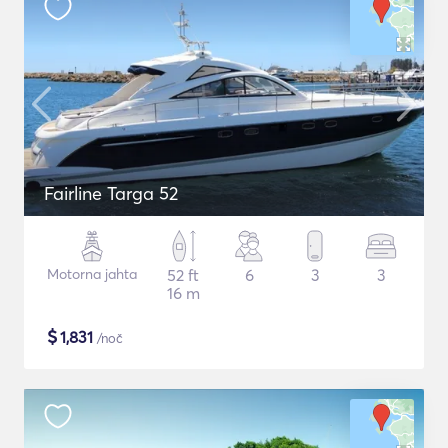
Fairline Targa 52
Motorna jahta
52 ft
6
3
3
16 m
$
1,831
/noč