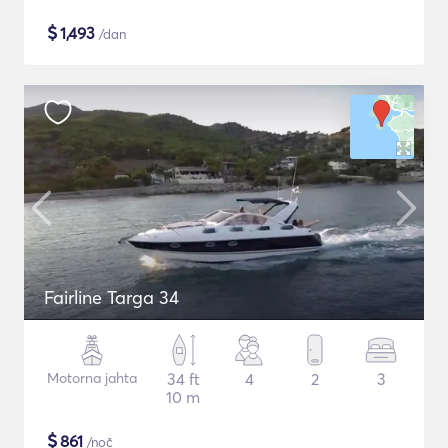
$
1,493
/dan
Fairline Targa 34
Motorna jahta
34 ft
4
2
3
10 m
$
861
/noč