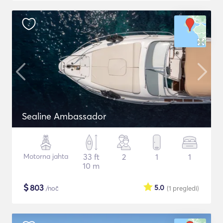
Sealine Ambassador
Motorna jahta
33 ft
2
1
1
10 m
$
803
5.0
/noč
(1
pregledi
)