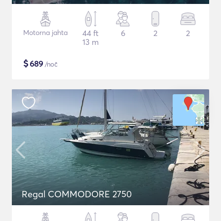
Motorna jahta
44 ft
6
2
2
13 m
$
689
/noč
Regal COMMODORE 2750