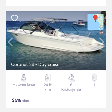
Coronet 24 - Day cruise
Motorna jahta
24 ft
6
1
7 m
Križarjenje
$
516
/dan