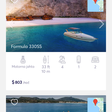
Formula 330SS
Motorna jahta
33 ft
4
1
2
10 m
$
803
/noč