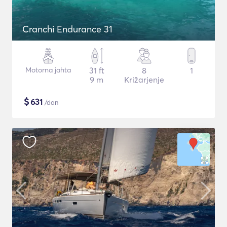
Cranchi Endurance 31
Motorna jahta
31 ft
8
1
9 m
Križarjenje
$
631
/dan