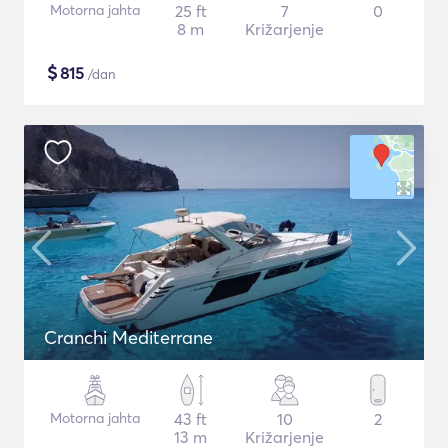
Motorna jahta
25 ft
7
0
8 m
Križarjenje
$
815
/dan
Cranchi Mediterrane
Motorna jahta
43 ft
10
2
13 m
Križarjenje