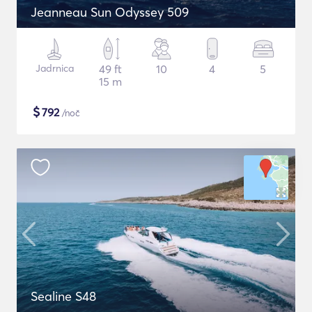
Jeanneau Sun Odyssey 509
Jadrnica
49 ft
10
4
5
15 m
$
792
/noč
Sealine S48