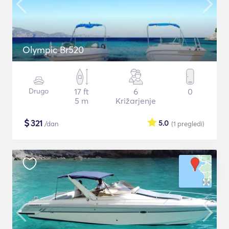
Olympic Br520
Drugo
17 ft
6
0
5 m
Križarjenje
$
321
5.0
/dan
(1
pregledi
)