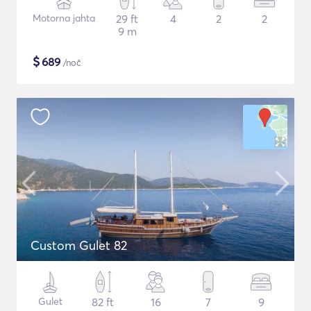
Motorna jahta
29 ft
4
2
2
9 m
$
689
/noč
Custom Gulet 82
Gulet
82 ft
16
7
9