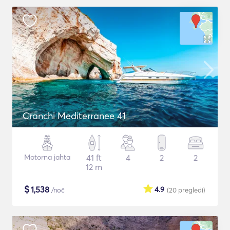
Cranchi Mediterranee 41
Motorna jahta
41 ft
4
2
2
12 m
$
1,538
4.9
/noč
(20
pregledi
)