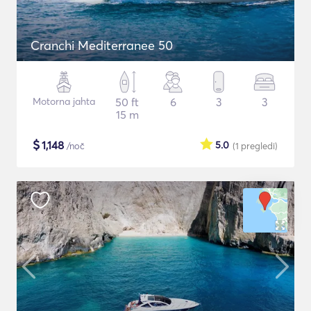
Cranchi Mediterranee 50
Motorna jahta
50 ft
6
3
3
15 m
$
1,148
5.0
/noč
(1
pregledi
)