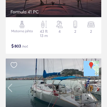
Formula 41 PC
Motorna jahta
43 ft
4
2
2
13 m
$
803
/noč