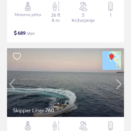
Motorna jahta
26 ft
5
1
8 m
Križarjenje
$
689
/dan
Skipper Liner 760