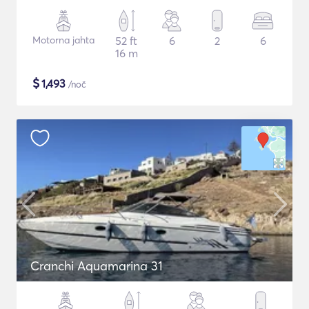
Motorna jahta
52 ft
6
2
6
16 m
$
1,493
/noč
Cranchi Aquamarina 31