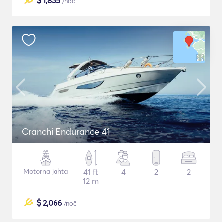
$
1,835
/noč
Cranchi Endurance 41
Motorna jahta
41 ft
4
2
2
12 m
$
2,066
/noč