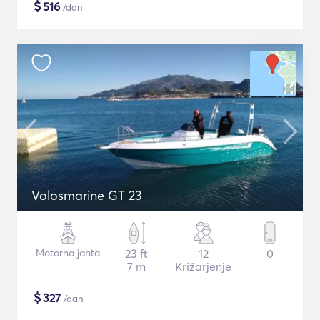
$
516
/dan
Volosmarine GT 23
Motorna jahta
23 ft
12
0
7 m
Križarjenje
$
327
/dan