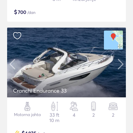
$
700
/dan
Cranchi Endurance 33
Motorna jahta
33 ft
4
2
2
10 m