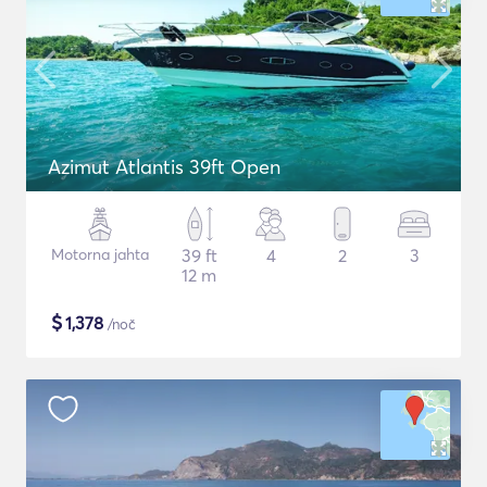
Azimut Atlantis 39ft Open
Motorna jahta
39 ft
4
2
3
12 m
$
1,378
/noč