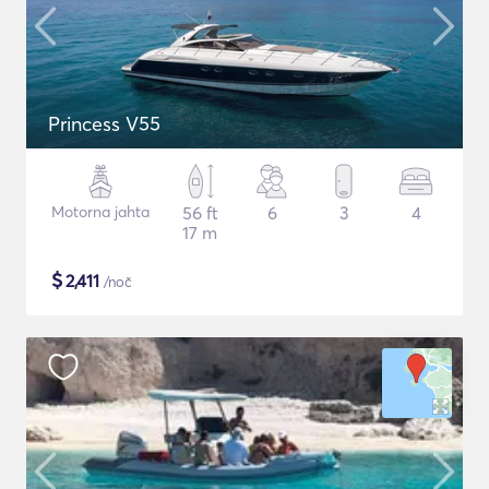
Princess V55
Motorna jahta
56 ft
6
3
4
17 m
$
2,411
/noč