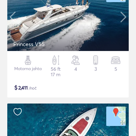
Princess V55
Motorna jahta
56 ft
4
3
5
17 m
$
2,411
/noč