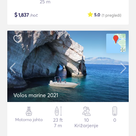
25 m
$
1,837
5.0
/noč
(1
pregledi
)
Volos marine 2021
Motorna jahta
23 ft
10
0
7 m
Križarjenje