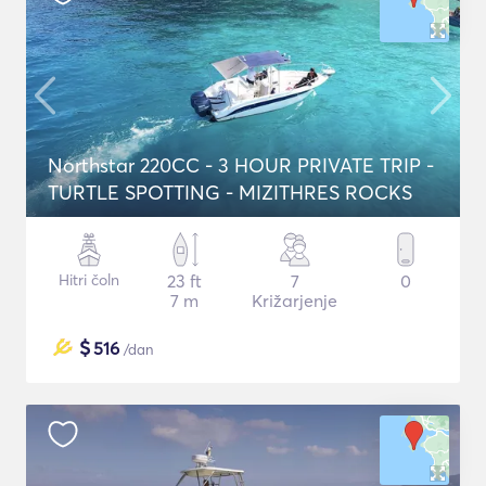
Northstar 220CC - 3 HOUR PRIVATE TRIP -
TURTLE SPOTTING - MIZITHRES ROCKS
Hitri čoln
23 ft
7
0
7 m
Križarjenje
$
516
/dan