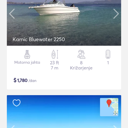
Karnic Bluewater 2250
Motorna jahta
23 ft
8
1
7 m
Križarjenje
$
1,780
/dan