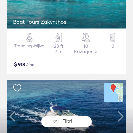
Boat Tours Zakynthos
Trdna napihljiva
23 ft
10
0
7 m
Križarjenje
$
918
/dan
Filtri