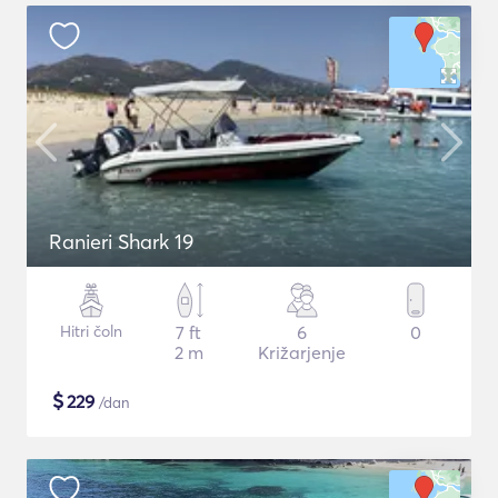
Ranieri Shark 19
Hitri čoln
7 ft
6
0
2 m
Križarjenje
$
229
/dan