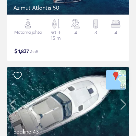
Azimut Atlantis 50
Motorna jahta
50 ft
4
3
4
15 m
$
1,837
/noč
Sealine 43