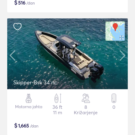
$
516
/dan
Skipper-Bsk 34 nc
Motorna jahta
36 ft
8
0
11 m
Križarjenje
$
1,665
/dan