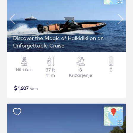
Discover the Magic of Halkidiki on an
Unforgettable Cruise
Hitri čoln
37 ft
8
0
11 m
Križarjenje
$
1,607
/dan