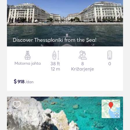
Discover Thessaloniki from the Sea!
Motorna jahta
38 ft
8
0
12 m
Križarjenje
$
918
/dan