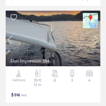
Elan Impression 384
Jadrnica
39 ft
8
3
4
12 m
$
516
/noč