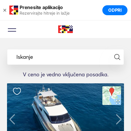
Prenesite aplikacijo
×
ODPRI
Rezervirajte hitreje in lažje
Iskanje
V ceno je vedno vključena posadka.