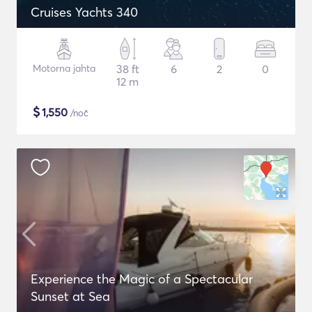
Cruises Yachts 340
Motorna jahta
38 ft
6
2
0
12 m
$
1,550
/noč
Experience the Magic of a Spectacular
Sunset at Sea