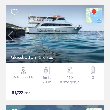
Glassbottom Cruises
Motorna jahta
66 ft
140
0
20 m
Križarjenje
$
1,722
/dan