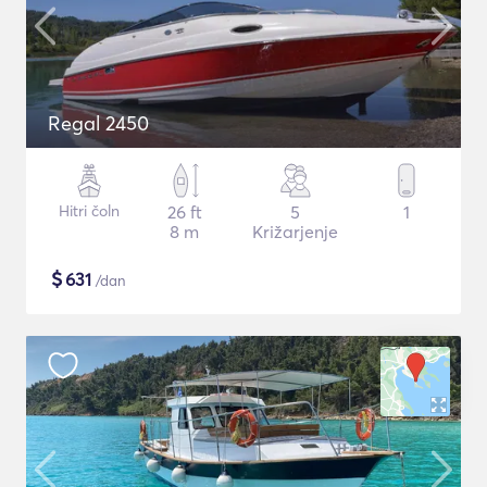
Regal 2450
Hitri čoln
26 ft
5
1
8 m
Križarjenje
$
631
/dan