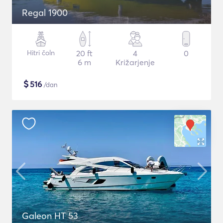
Regal 1900
Hitri čoln
20 ft
4
0
6 m
Križarjenje
$
516
/dan
Galeon HT 53