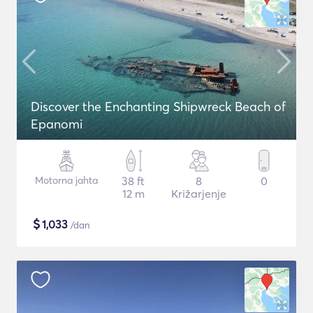
Discover the Enchanting Shipwreck Beach of
Epanomi
Motorna jahta
38 ft
8
0
12 m
Križarjenje
$
1,033
/dan