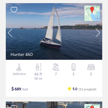
Hunter 460
Jadrnica
46 ft
7
3
3
14 m
$
689
5.0
/noč
(53
pregledi
)