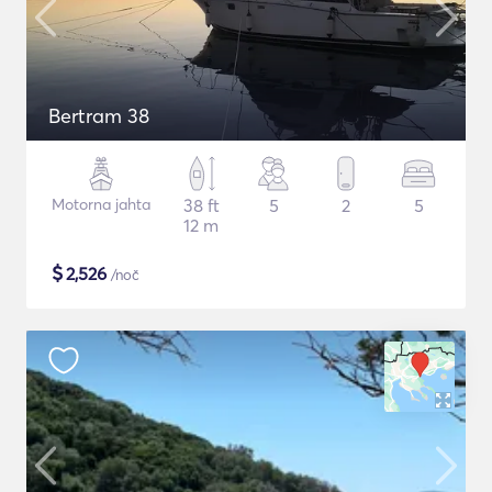
Bertram 38
Motorna jahta
38 ft
5
2
5
12 m
$
2,526
/noč