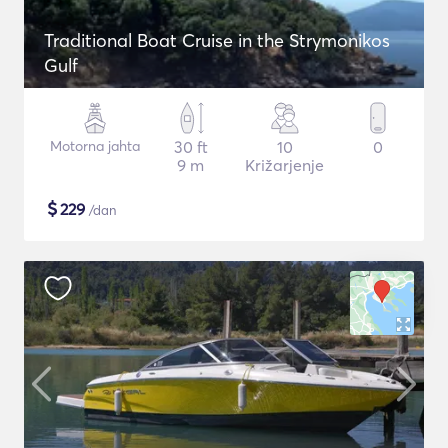
Traditional Boat Cruise in the Strymonikos
Gulf
Motorna jahta
30 ft
10
0
9 m
Križarjenje
$
229
/dan