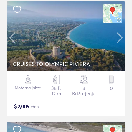
CRUISES TO OLYMPIC RIVIERA
Motorna jahta
38 ft
8
0
12 m
Križarjenje
$
2,009
/dan