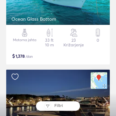
Ocean Glass Bottom
Motorna jahta
33 ft
23
0
10 m
Križarjenje
$
1,378
/dan
Filtri