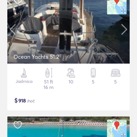
Ocean Yachts 51.2
Jadrnica
51 ft
10
5
5
16 m
$
918
/noč