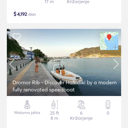
17 m
Križarjenje
$
4,192
/dan
Dromor Rib - Discover Halkidiki by a modern
fully renovated speedboat
Motorna jahta
25 ft
6
0
8 m
Križarjenje