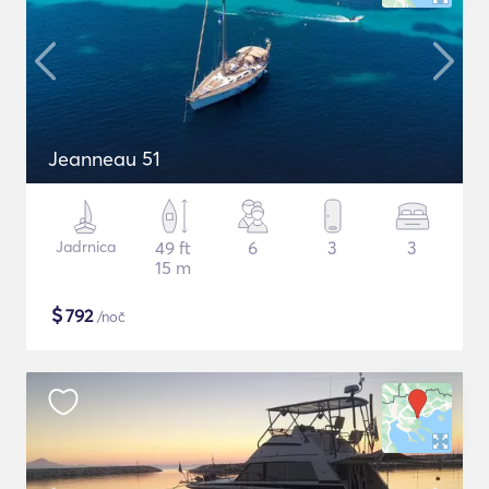
Jeanneau 51
Jadrnica
49 ft
6
3
3
15 m
$
792
/noč