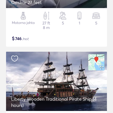
Orrskar 27 feet
Motorna jahta
27 ft
5
1
5
8 m
$
746
/noč
Liberty Wooden Traditional Pirate Ship (4
hours)