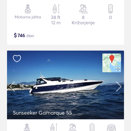
Motorna jahta
38 ft
8
0
12 m
Križarjenje
$
746
/dan
Sunseeker Gamarque 55