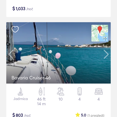
$
1,033
/noč
Bavaria Cruiser 46
Jadrnica
46 ft
10
4
4
14 m
$
803
5.0
/noč
(1
pregledi
)