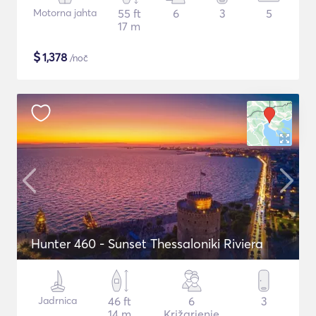
Motorna jahta
55 ft
6
3
5
17 m
$
1,378
/noč
Hunter 460 - Sunset Thessaloniki Riviera
Jadrnica
46 ft
6
3
14 m
Križarjenje