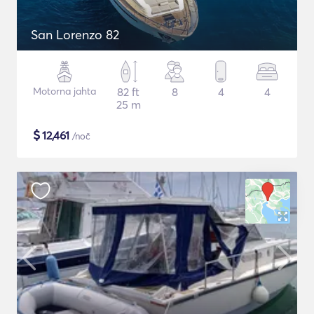
San Lorenzo 82
Motorna jahta
82 ft
8
4
4
25 m
$
12,461
/noč