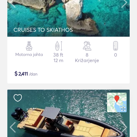
CRUISES TO SKIATHOS
Motorna jahta
38 ft
8
0
12 m
Križarjenje
$
2,411
/dan