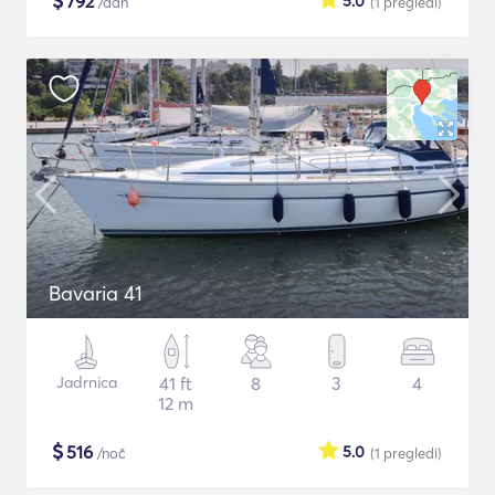
$
792
5.0
/dan
(1
pregledi
)
Bavaria 41
Jadrnica
41 ft
8
3
4
12 m
$
516
5.0
/noč
(1
pregledi
)