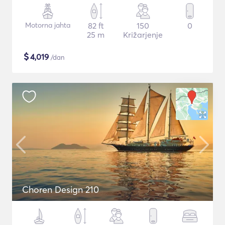
Motorna jahta
82 ft
150
0
25 m
Križarjenje
$
4,019
/dan
Choren Design 210