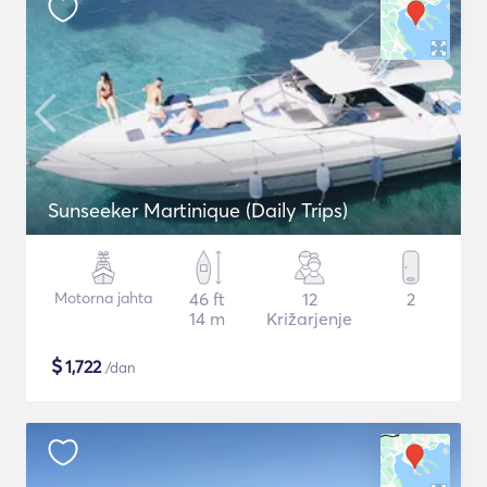
Sunseeker Martinique (Daily Trips)
Motorna jahta
46 ft
12
2
14 m
Križarjenje
$
1,722
/dan