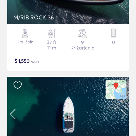
M/RIB ROCK 36
Hitri čoln
37 ft
9
0
11 m
Križarjenje
$
1,550
/dan