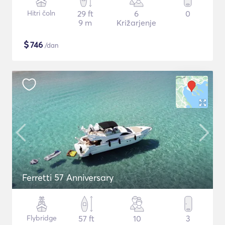
Hitri čoln
29 ft
6
0
9 m
Križarjenje
$
746
/dan
Ferretti 57 Anniversary
Flybridge
57 ft
10
3