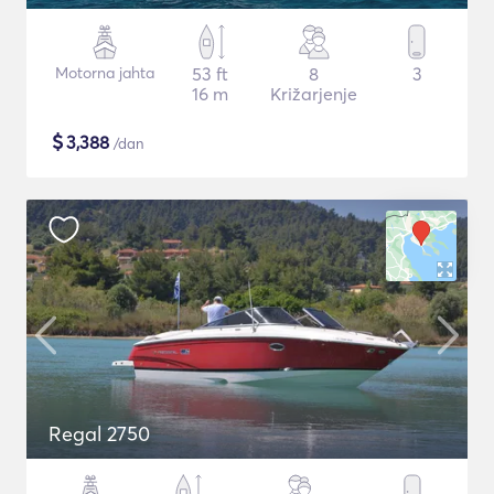
Motorna jahta
53 ft
8
3
16 m
Križarjenje
$
3,388
/dan
Regal 2750