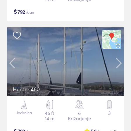
$
792
/dan
Hunter 460
Jadrnica
46 ft
6
3
14 m
Križarjenje