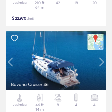
Jadrnica
210 ft
42
18
20
64 m
$
22,970
/noč
Bavaria Cruiser 46
Jadrnica
46 ft
8
4
4
14 m