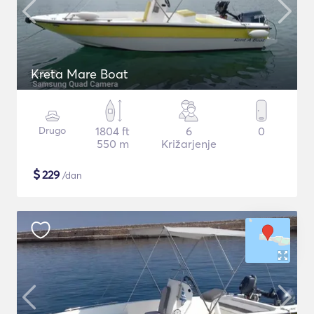
Kreta Mare Boat
Drugo
1804 ft
6
0
550 m
Križarjenje
$
229
/dan