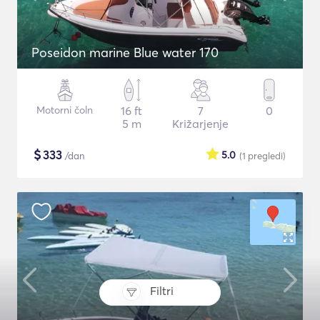
Poseidon marine Blue water 170
Motorni čoln
16 ft
7
0
5 m
Križarjenje
$
333
5.0
/dan
(1
pregledi
)
Filtri