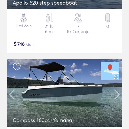
Apollo 620 step speedboat
Hitri čoln
21 ft
7
0
6 m
Križarjenje
$
746
/dan
Compass 160cc (Yamaha)