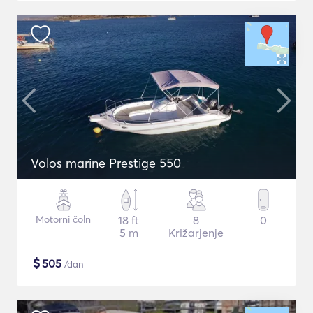
Volos marine Prestige 550
Motorni čoln
18 ft
8
0
5 m
Križarjenje
$
505
/dan