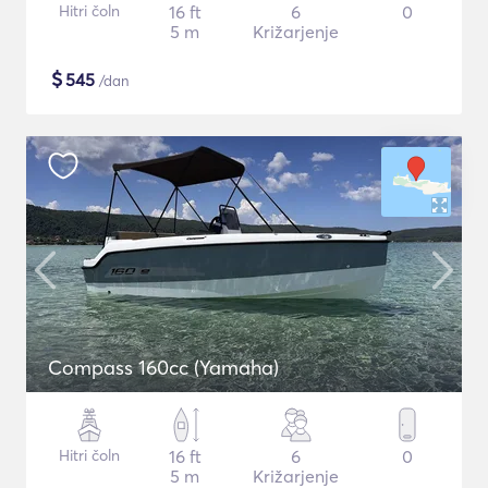
Hitri čoln
16 ft
6
0
5 m
Križarjenje
$
545
/dan
Compass 160cc (Yamaha)
Hitri čoln
16 ft
6
0
5 m
Križarjenje