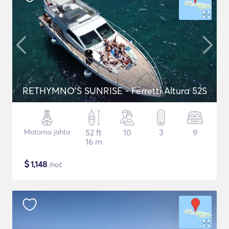
RETHYMNO'S SUNRISE - Ferretti Altura 52S
Motorna jahta
52 ft
10
3
9
16 m
$
1,148
/noč