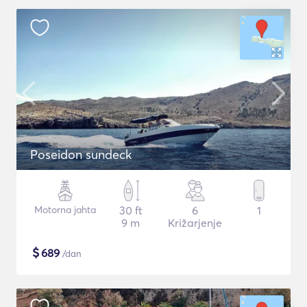
Poseidon sundeck
Motorna jahta
30 ft
6
1
9 m
Križarjenje
$
689
/dan