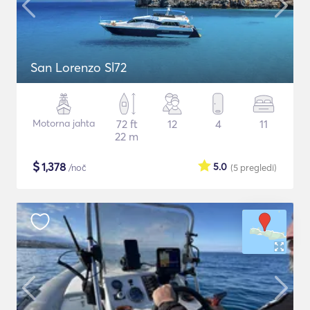
San Lorenzo Sl72
Motorna jahta
72 ft
12
4
11
22 m
$
1,378
5.0
/noč
(5
pregledi
)