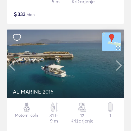
5 m
Križarjenje
$
333
/dan
AL MARINE 2015
Motorni čoln
31 ft
12
1
9 m
Križarjenje