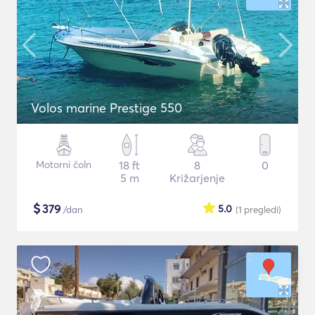
Volos marine Prestige 550
Motorni čoln
18 ft
8
0
5 m
Križarjenje
$
379
5.0
/dan
(1
pregledi
)