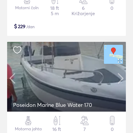
Motorni čoln
18 ft
6
0
5 m
Križarjenje
$
229
/dan
Poseidon Marine Blue Water 170
Motorna jahta
16 ft
7
0