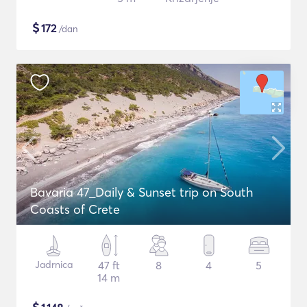
$
172
/dan
Bavaria 47_Daily & Sunset trip on South
Coasts of Crete
Jadrnica
47 ft
8
4
5
14 m