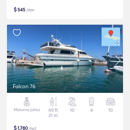
$
545
/dan
Falcon 76
Motorna jahta
69 ft
10
4
10
21 m
$
1,780
/noč