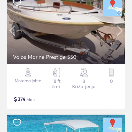
Volos Marine Prestige 550
Motorna jahta
18 ft
8
0
5 m
Križarjenje
$
379
/dan