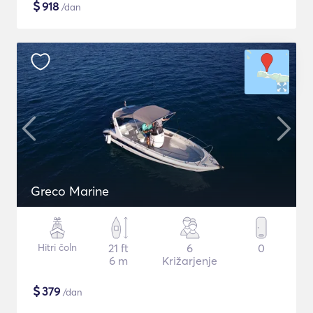
$
918
/dan
Greco Marine
Hitri čoln
21 ft
6
0
6 m
Križarjenje
$
379
/dan