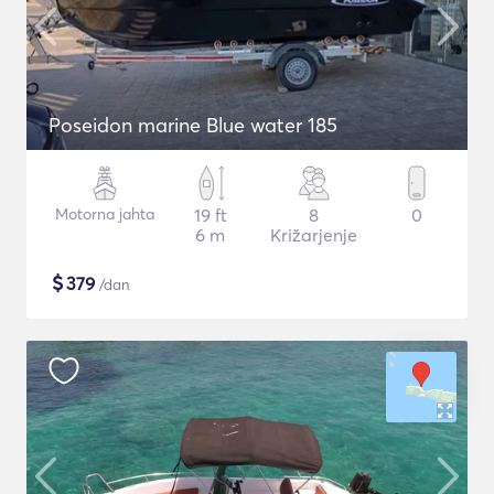
Poseidon marine Blue water 185
Motorna jahta
19 ft
8
0
6 m
Križarjenje
$
379
/dan