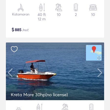
Katamaran
40 ft
10
2
10
12 m
$
885
/noč
Kreta Mare 30hp(no license)