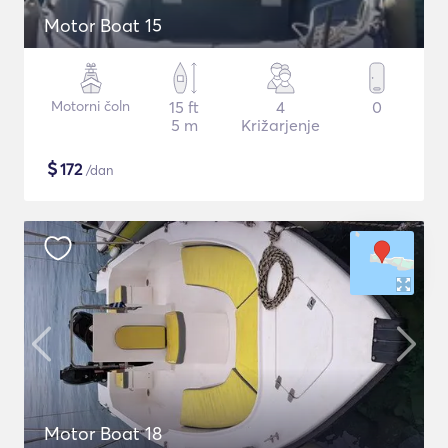
Motor Boat 15
Motorni čoln
15 ft
4
0
5 m
Križarjenje
$
172
/dan
Motor Boat 18