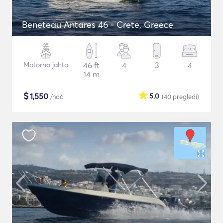
Beneteau Antares 46 - Crete, Greece
Motorna jahta
46 ft
4
3
4
14 m
$
1,550
5.0
/noč
(40
pregledi
)