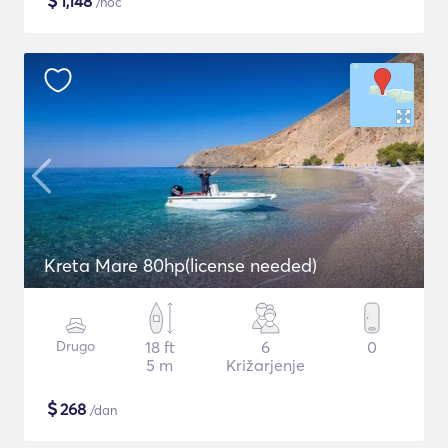
$
1,148
/noč
Kreta Mare 80hp(license needed)
Drugo
18 ft
6
0
5 m
Križarjenje
$
268
/dan