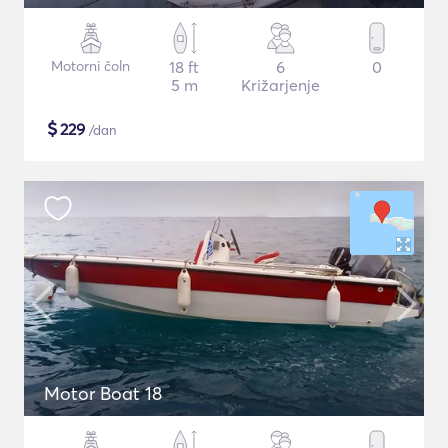
Motorni čoln
18 ft
6
0
5 m
Križarjenje
$
229
/dan
Motor Boat 18