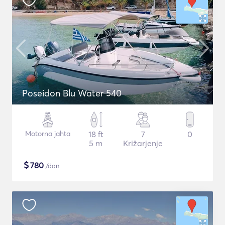
Poseidon Blu Water 540
Motorna jahta
18 ft
7
0
5 m
Križarjenje
$
780
/dan