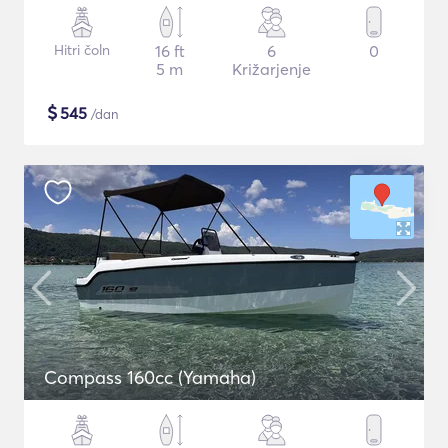
Hitri čoln
16 ft
6
0
5 m
Križarjenje
$
545
/dan
Compass 160cc (Yamaha)