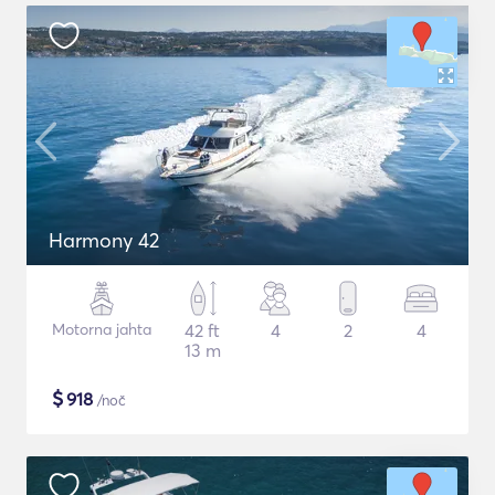
Harmony 42
Motorna jahta
42 ft
4
2
4
13 m
$
918
/noč