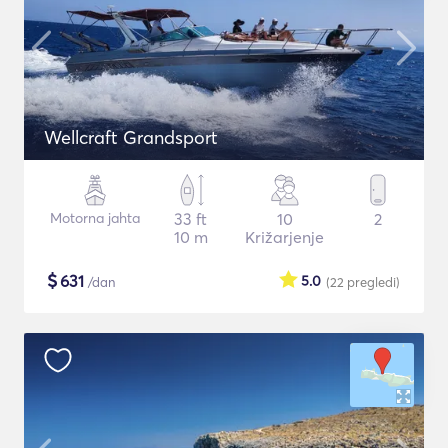
Wellcraft Grandsport
Motorna jahta
33 ft
10
2
10 m
Križarjenje
$
631
5.0
/dan
(22
pregledi
)