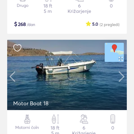
Drugo
18 ft
6
0
5 m
Križarjenje
$
268
5.0
/dan
(2
pregledi
)
Motor Boat 18
Motorni čoln
18 ft
6
0
5 m
Križarjenje