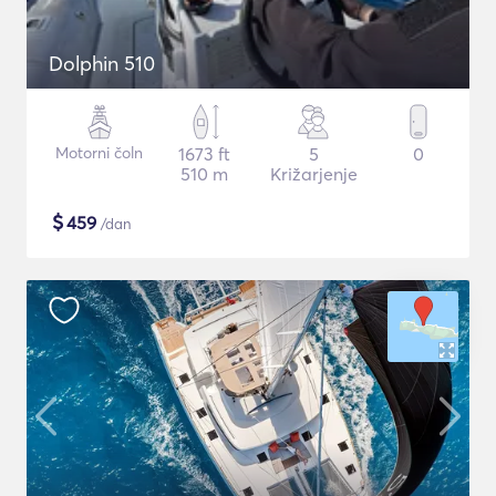
Dolphin 510
Motorni čoln
1673 ft
5
0
510 m
Križarjenje
$
459
/dan