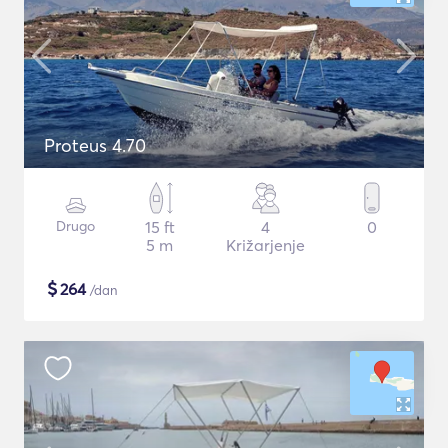
Proteus 4.70
Drugo
15 ft
4
0
5 m
Križarjenje
$
264
/dan