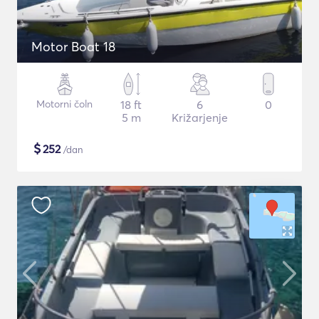
Motor Boat 18
Motorni čoln
18 ft
6
0
5 m
Križarjenje
$
252
/dan