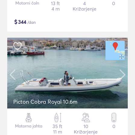
Motorni čoln
13 ft
4
0
4 m
Križarjenje
$
344
/dan
Picton Cobra Royal 10.6m
Motorna jahta
35 ft
10
0
11 m
Križarjenje