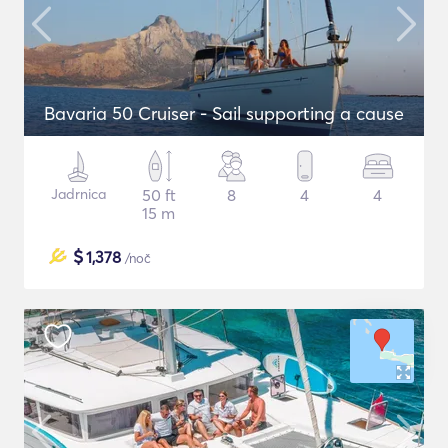
Bavaria 50 Cruiser - Sail supporting a cause
Jadrnica
50 ft
8
4
4
15 m
$
1,378
/noč