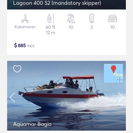
Lagoon 400 S2 (mandatory skipper)
Katamaran
40 ft
10
2
10
12 m
$
885
/noč
Aquamar Bagia