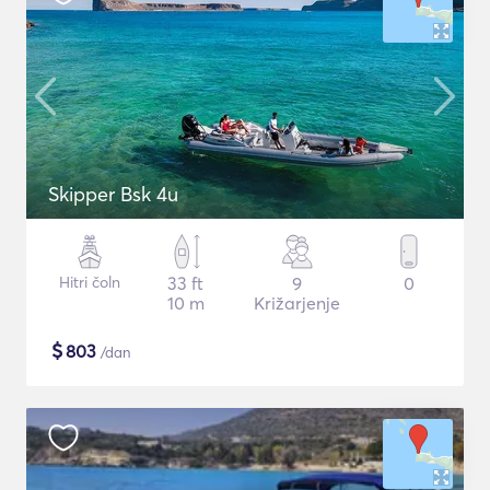
Skipper Bsk 4u
Hitri čoln
33 ft
9
0
10 m
Križarjenje
$
803
/dan