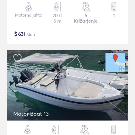
Motorna jahta
20 ft
6
1
6 m
Križarjenje
$
631
/dan
Motor Boat 13