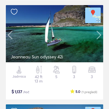
Jeanneau Sun odyssey 42i
Jadrnica
42 ft
5
3
3
13 m
$
1,137
5.0
/noč
(1
pregledi
)