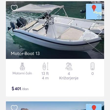
Motor Boat 13
Motorni čoln
13 ft
4
0
4 m
Križarjenje
$
401
/dan