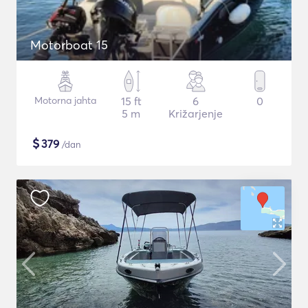
Motorboat 15
Motorna jahta
15 ft
6
0
5 m
Križarjenje
$
379
/dan