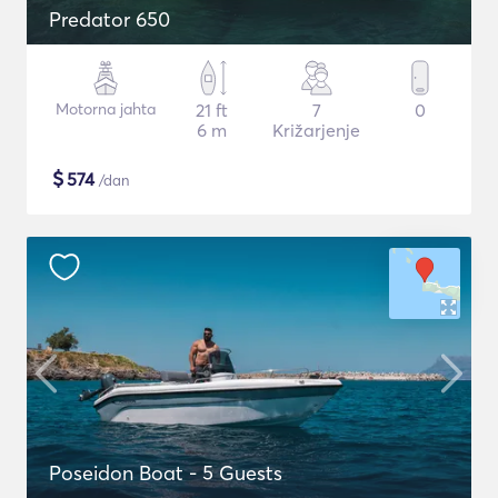
Predator 650
Motorna jahta
21 ft
7
0
6 m
Križarjenje
$
574
/dan
Poseidon Boat - 5 Guests