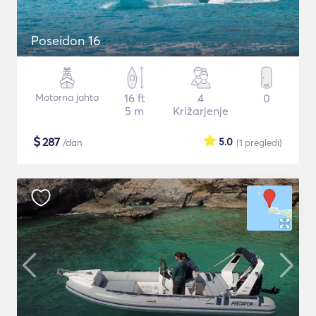
Poseidon 16
Motorna jahta
16 ft
4
0
5 m
Križarjenje
$
287
5.0
/dan
(1
pregledi
)