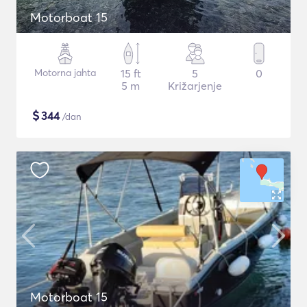
Motorboat 15
Motorna jahta
15 ft
5
0
5 m
Križarjenje
$
344
/dan
Motorboat 15