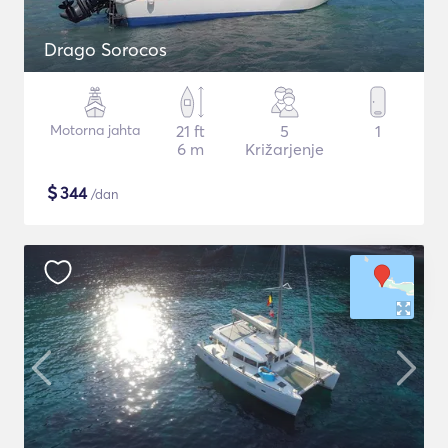
Drago Sorocos
Motorna jahta
21 ft
5
1
6 m
Križarjenje
$
344
/dan