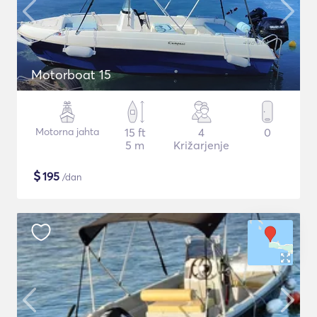
Motorboat 15
Motorna jahta
15 ft
4
0
5 m
Križarjenje
$
195
/dan