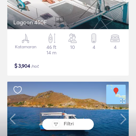
Lagoon 450F
Katamaran
46 ft
10
4
4
14 m
$
3,904
/noč
Filtri