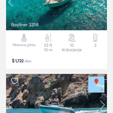
Bayliner 3258
Motorna jahta
33 ft
10
2
10 m
Križarjenje
$
1,722
/dan