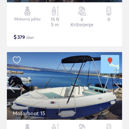
Motorna jahta
15 ft
6
0
5 m
Križarjenje
$
379
/dan
Motorboat 15