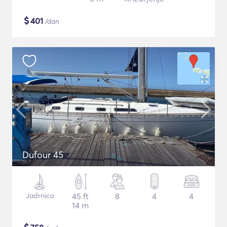
$
401
/dan
Dufour 45
Jadrnica
45 ft
8
4
4
14 m