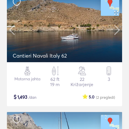
Cantieri Navali Italy 62
Motorna jahta
62 ft
22
3
19 m
Križarjenje
$
1,493
5.0
/dan
(2
pregledi
)