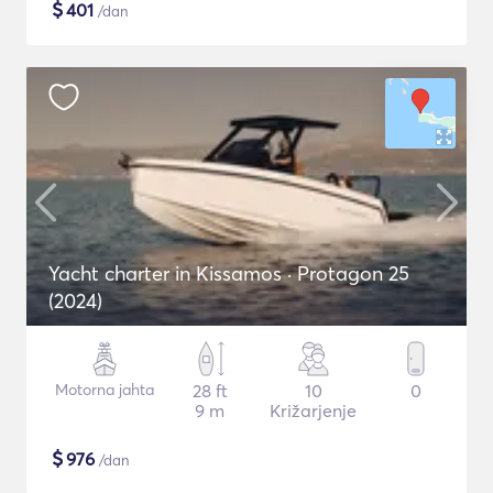
$
401
/dan
Yacht charter in Kissamos · Protagon 25
(2024)
Motorna jahta
28 ft
10
0
9 m
Križarjenje
$
976
/dan