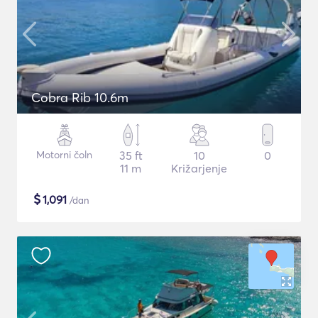
Cobra Rib 10.6m
Motorni čoln
35 ft
10
0
11 m
Križarjenje
$
1,091
/dan