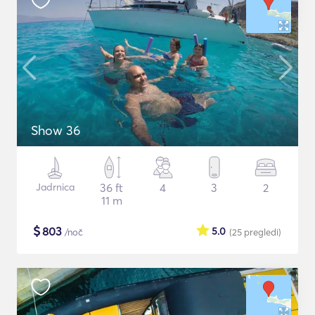
Show 36
Jadrnica
36 ft
4
3
2
11 m
$
803
5.0
/noč
(25
pregledi
)