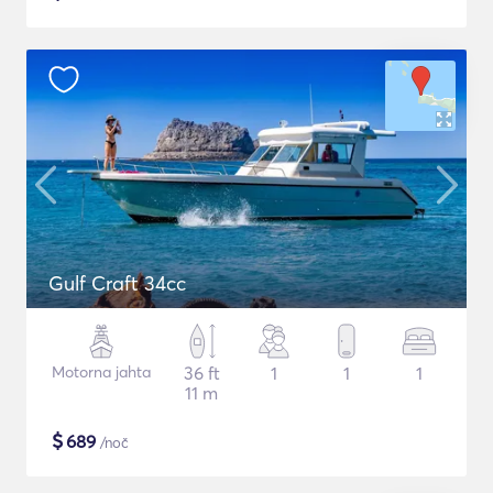
Gulf Craft 34cc
Motorna jahta
36 ft
1
1
1
11 m
$
689
/noč