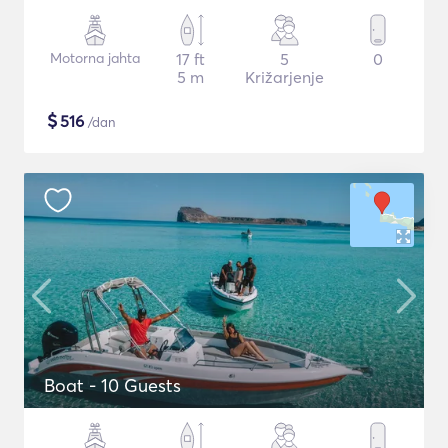
Motorna jahta
17 ft
5
0
5 m
Križarjenje
$
516
/dan
Boat - 10 Guests