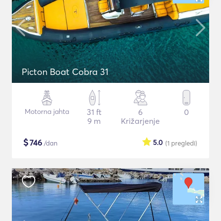
Picton Boat Cobra 31
Motorna jahta
31 ft
6
0
9 m
Križarjenje
$
746
5.0
/dan
(1
pregledi
)