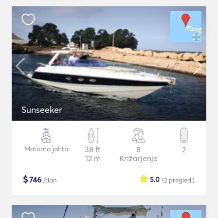
Sunseeker
Motorna jahta
38 ft
8
2
12 m
Križarjenje
$
746
5.0
/dan
(2
pregledi
)