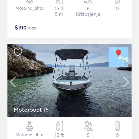
Motorna jahta
15 ft
6
0
5 m
Križarjenje
$
310
/dan
Motorboat 15
Motorna jahta
15 ft
5
0