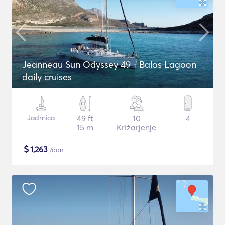
Jeanneau Sun Odyssey 49 - Balos Lagoon
daily cruises
Jadrnica
49 ft
10
4
15 m
Križarjenje
$
1,263
/dan