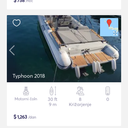
$
758
/noč
Typhoon 2018
Motorni čoln
30 ft
8
0
9 m
Križarjenje
$
1,263
/dan