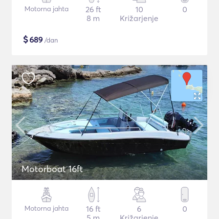
Motorna jahta
26 ft
10
0
8 m
Križarjenje
$
689
/dan
Motorboat 16ft
Motorna jahta
16 ft
6
0
5 m
Križarjenje