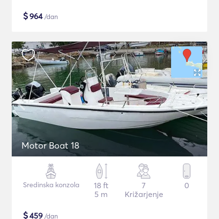
$
964
/dan
Motor Boat 18
Sredinska konzola
18 ft
7
0
5 m
Križarjenje
$
459
/dan