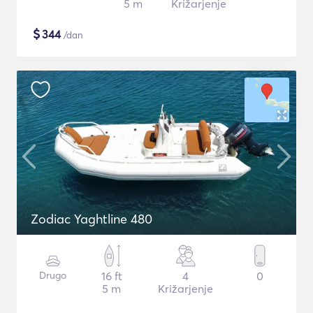
5 m
Križarjenje
$
344
/dan
Zodiac Yaghtline 480
Drugo
16 ft
4
0
5 m
Križarjenje