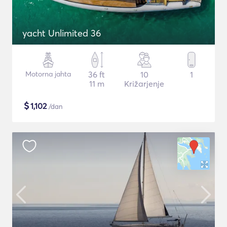
yacht Unlimited 36
Motorna jahta
36 ft
10
1
11 m
Križarjenje
$
1,102
/dan