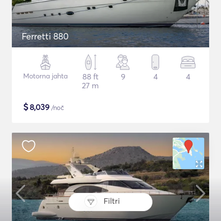
Ferretti 880
Motorna jahta
88 ft
9
4
4
27 m
$
8,039
/noč
Filtri