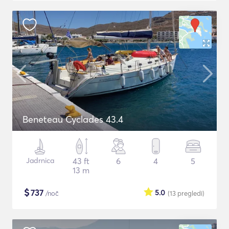
Beneteau Cyclades 43.4
Jadrnica
43 ft
6
4
5
13 m
$
737
5.0
/noč
(13
pregledi
)