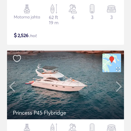
Motorna jahta
62 ft
6
3
3
19 m
$
2,526
/noč
Princess P45 Flybridge