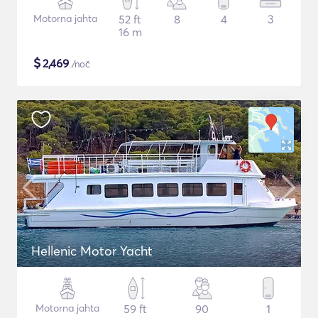
Motorna jahta
52 ft
8
4
3
16 m
$
2,469
/noč
Hellenic Motor Yacht
Motorna jahta
59 ft
90
1