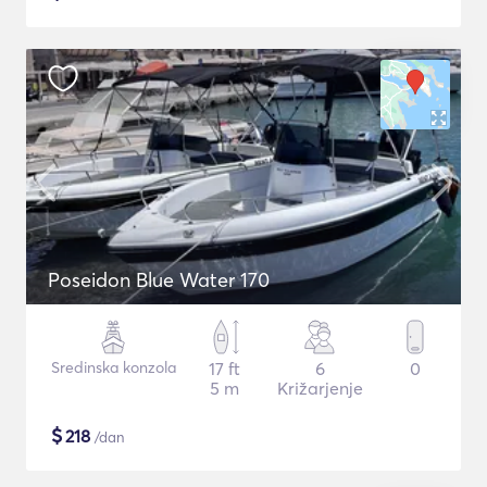
Poseidon Blue Water 170
Sredinska konzola
17 ft
6
0
5 m
Križarjenje
$
218
/dan