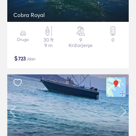
Cobra Royal
Drugo
30 ft
9
0
9 m
Križarjenje
$
723
/dan