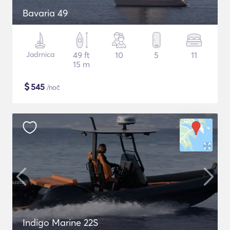
Bavaria 49
Jadrnica
49 ft
10
5
11
15 m
$
545
/noč
Indigo Marine 22S