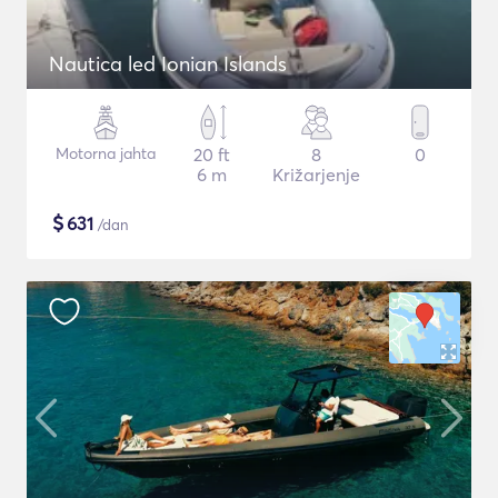
Nautica led Ionian Islands
Motorna jahta
20 ft
8
0
6 m
Križarjenje
$
631
/dan