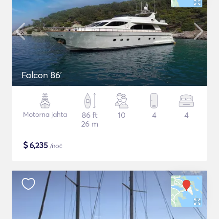
Falcon 86'
Motorna jahta
86 ft
10
4
4
26 m
$
6,235
/noč