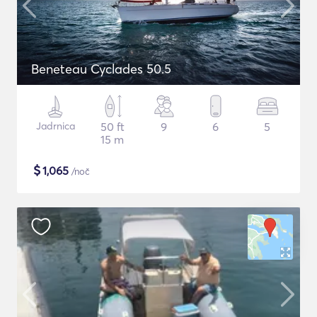
Beneteau Cyclades 50.5
Jadrnica
50 ft
9
6
5
15 m
$
1,065
/noč