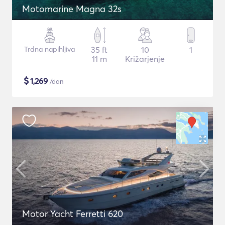
Motomarine Magna 32s
Trdna napihljiva
35 ft
10
1
11 m
Križarjenje
$
1,269
/dan
Motor Yacht Ferretti 620