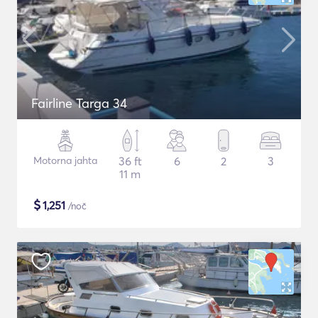
Fairline Targa 34
Motorna jahta
36 ft
6
2
3
11 m
$
1,251
/noč