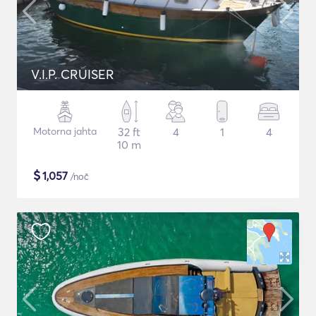
V.I.P. CRUISER
Motorna jahta
32 ft
4
1
4
10 m
$
1,057
/noč