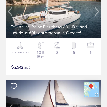
Fountaine Pajot Eleuthera 60 - Big and
luxurious 60ft catamaran in Greece!
Katamaran
60 ft
8
5
6
18 m
$
2,542
/noč