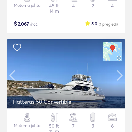
Motorna jahta
45 ft
4
2
4
14 m
$
2,067
5.0
/noč
(1
pregledi
)
Hatteras 50 Convertible
Motorna jahta
50 ft
7
3
6
15 m