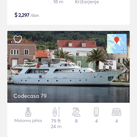
18 m
Križarjenje
$
2,297
/dan
Codecasa 79
Motorna jahta
79 ft
8
4
4
24 m