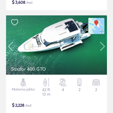
$
3,608
/noč
Saxdor 400 GTO
Motorna jahta
42 ft
4
2
2
13 m
$
2,228
/noč