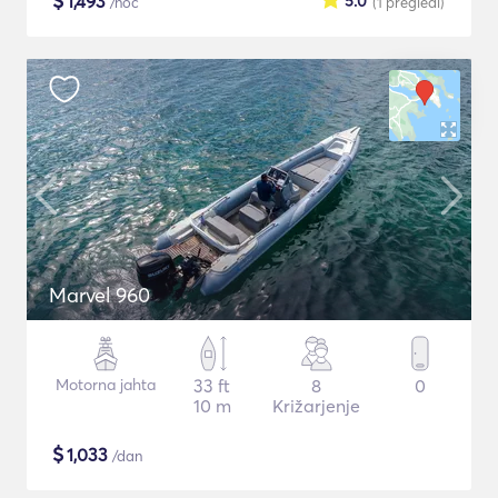
$
1,493
5.0
/noč
(1
pregledi
)
Marvel 960
Motorna jahta
33 ft
8
0
10 m
Križarjenje
$
1,033
/dan