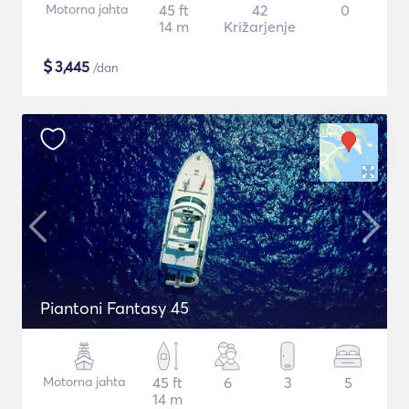
Motorna jahta
45 ft
42
0
14 m
Križarjenje
$
3,445
/dan
Piantoni Fantasy 45
Motorna jahta
45 ft
6
3
5
14 m