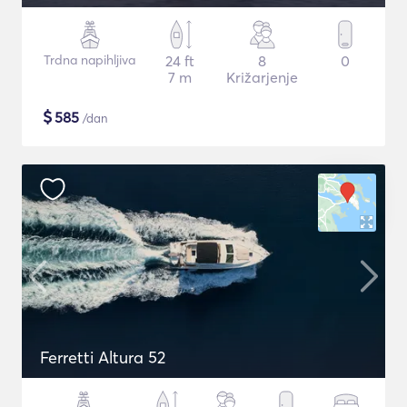
Trdna napihljiva
24 ft
8
0
7 m
Križarjenje
$
585
/dan
Ferretti Altura 52