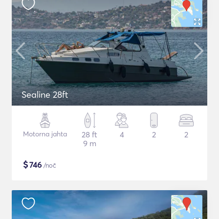
Sealine 28ft
Motorna jahta
28 ft
4
2
2
9 m
$
746
/noč