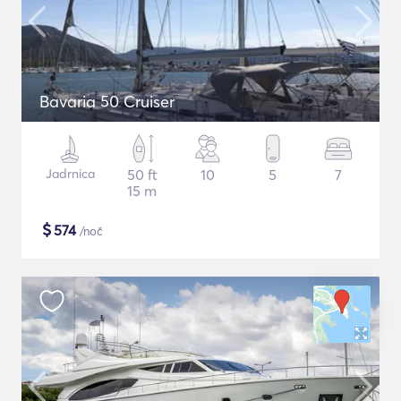
Bavaria 50 Cruiser
Jadrnica
50 ft
10
5
7
15 m
$
574
/noč