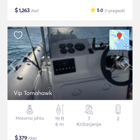
$
1,263
5.0
/noč
(1
pregledi
)
Vip Tomahawk
Motorna jahta
19 ft
7
2
6 m
Križarjenje
$
379
/dan