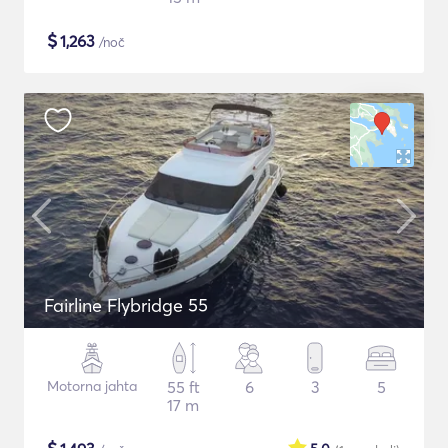
$
1,263
/noč
Fairline Flybridge 55
Motorna jahta
55 ft
6
3
5
17 m