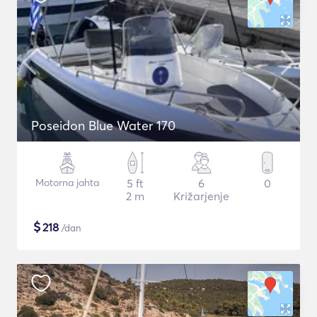
Poseidon Blue Water 170
Motorna jahta
5 ft
6
0
2 m
Križarjenje
$
218
/dan