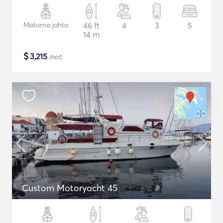
Motorna jahta
46 ft
4
3
5
14 m
$
3,215
/noč
Custom Motoryacht 45