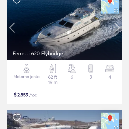
Ferretti 620 Flybridge
Motorna jahta
62 ft
6
3
4
19 m
$
2,859
/noč