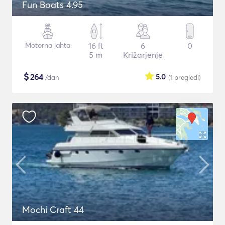
Fun Boats 4.95
Motorna jahta
16 ft
6
0
5 m
Križarjenje
$
264
5.0
/dan
(1
pregledi
)
Mochi Craft 44