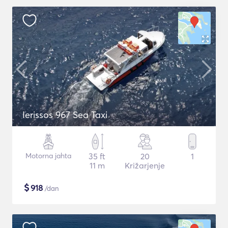
Ierissos 967 Sea Taxi
Motorna jahta
35 ft
20
1
11 m
Križarjenje
$
918
/dan