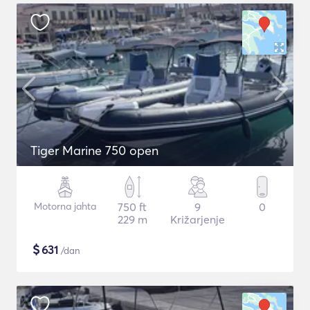
Tiger Marine 750 open
Motorna jahta
750 ft
9
0
229 m
Križarjenje
$
631
/dan