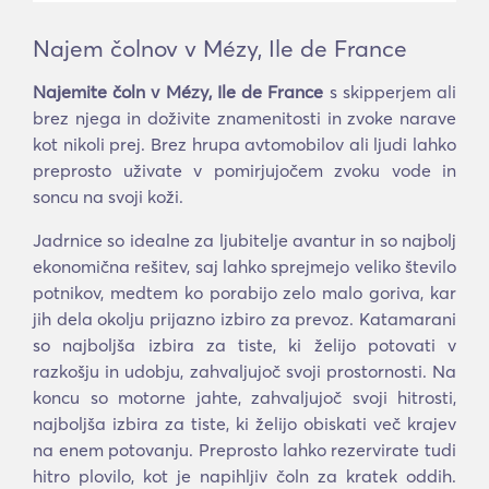
Najem čolnov v Mézy, Ile de France
Najemite čoln v Mézy, Ile de France
s skipperjem ali
brez njega in doživite znamenitosti in zvoke narave
kot nikoli prej. Brez hrupa avtomobilov ali ljudi lahko
preprosto uživate v pomirjujočem zvoku vode in
soncu na svoji koži.
Jadrnice so idealne za ljubitelje avantur in so najbolj
ekonomična rešitev, saj lahko sprejmejo veliko število
potnikov, medtem ko porabijo zelo malo goriva, kar
jih dela okolju prijazno izbiro za prevoz. Katamarani
so najboljša izbira za tiste, ki želijo potovati v
razkošju in udobju, zahvaljujoč svoji prostornosti. Na
koncu so motorne jahte, zahvaljujoč svoji hitrosti,
najboljša izbira za tiste, ki želijo obiskati več krajev
na enem potovanju. Preprosto lahko rezervirate tudi
hitro plovilo, kot je napihljiv čoln za kratek oddih.