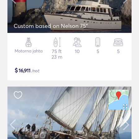
Custom based on Nelson 75"
Motorna jahta
75 ft
10
5
5
23 m
$
16,911
/noč