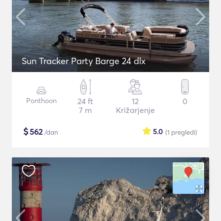
Sun Tracker Party Barge 24 dlx
Ponthoon
24 ft
12
0
7 m
Križarjenje
$
562
5.0
/dan
(1
pregledi
)