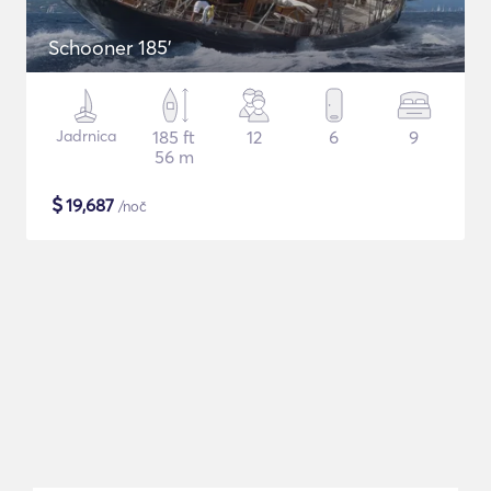
Schooner 185'
Jadrnica
185 ft
12
6
9
56 m
$
19,687
/noč