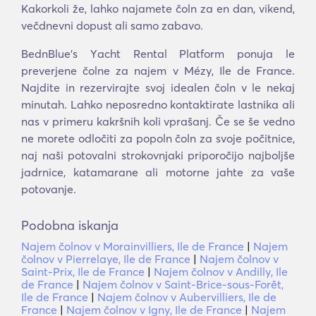
Kakorkoli že, lahko najamete čoln za en dan, vikend,
večdnevni dopust ali samo zabavo.
BednBlue's Υacht Rental Platform ponuja le
preverjene čolne za najem v Mézy, Ile de France.
Najdite in rezervirajte svoj idealen čoln v le nekaj
minutah. Lahko neposredno kontaktirate lastnika ali
nas v primeru kakršnih koli vprašanj. Če se še vedno
ne morete odločiti za popoln čoln za svoje počitnice,
naj naši potovalni strokovnjaki priporočijo najboljše
jadrnice, katamarane ali motorne jahte za vaše
potovanje.
Podobna iskanja
Najem čolnov v Morainvilliers, Ile de France
|
Najem
čolnov v Pierrelaye, Ile de France
|
Najem čolnov v
Saint-Prix, Ile de France
|
Najem čolnov v Andilly, Ile
de France
|
Najem čolnov v Saint-Brice-sous-Forêt,
Ile de France
|
Najem čolnov v Aubervilliers, Ile de
France
|
Najem čolnov v Igny, Ile de France
|
Najem