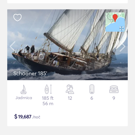
Schooner 185'
Jadrnica
185 ft
12
6
9
56 m
$
19,687
/noč