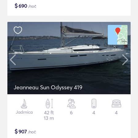
$
690
/noč
Jeanneau Sun Odyssey 419
Jadrnica
42 ft
6
4
4
13 m
$
907
/noč