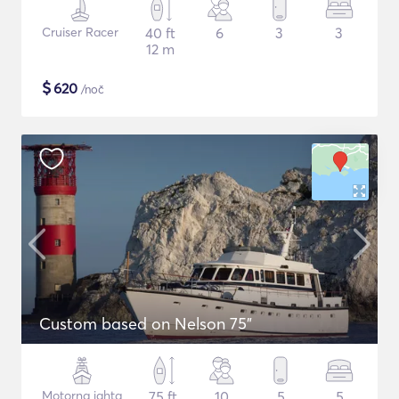
Cruiser Racer
40 ft
6
3
3
12 m
$
620
/noč
Custom based on Nelson 75"
Motorna jahta
75 ft
10
5
5