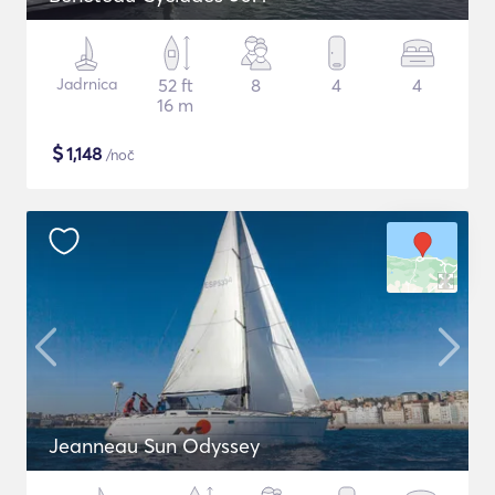
Jadrnica
52 ft
8
4
4
16 m
$
1,148
/noč
Jeanneau Sun Odyssey