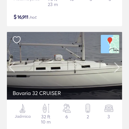
23 m
$
16,911
/noč
Bavaria 32 CRUISER
Jadrnica
32 ft
6
2
3
10 m