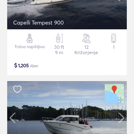
Capelli Tempest 900
Trdna napihljiva
30 ft
12
1
9 m
Križarjenje
$
1,205
/dan