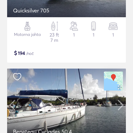
Quicksilver 705
Motorna jahta
23 ft
1
1
1
7 m
$
194
/noč
Beneteau Cyclades 50.4