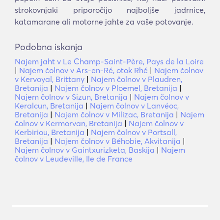
strokovnjaki priporočijo najboljše jadrnice,
katamarane ali motorne jahte za vaše potovanje.
Podobna iskanja
Najem jaht v Le Champ-Saint-Père, Pays de la Loire
|
Najem čolnov v Ars-en-Ré, otok Rhé
|
Najem čolnov
v Kervoyal, Brittany
|
Najem čolnov v Plaudren,
Bretanija
|
Najem čolnov v Ploemel, Bretanija
|
Najem čolnov v Sizun, Bretanija
|
Najem čolnov v
Keralcun, Bretanija
|
Najem čolnov v Lanvéoc,
Bretanija
|
Najem čolnov v Milizac, Bretanija
|
Najem
čolnov v Kermorvan, Bretanija
|
Najem čolnov v
Kerbiriou, Bretanija
|
Najem čolnov v Portsall,
Bretanija
|
Najem čolnov v Béhobie, Akvitanija
|
Najem čolnov v Gaintxurizketa, Baskija
|
Najem
čolnov v Leudeville, Ile de France