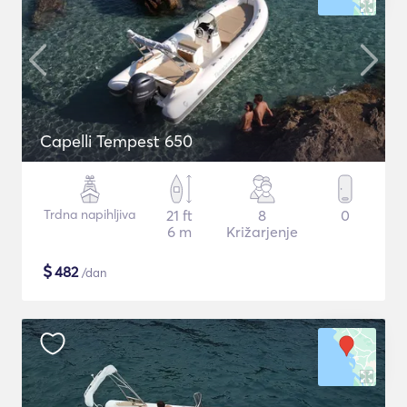
Capelli Tempest 650
Trdna napihljiva
21 ft
8
0
6 m
Križarjenje
$
482
/dan