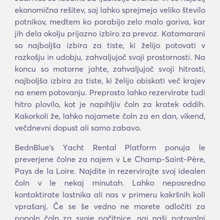
ekonomična rešitev, saj lahko sprejmejo veliko število
potnikov, medtem ko porabijo zelo malo goriva, kar
jih dela okolju prijazno izbiro za prevoz. Katamarani
so najboljša izbira za tiste, ki želijo potovati v
razkošju in udobju, zahvaljujoč svoji prostornosti. Na
koncu so motorne jahte, zahvaljujoč svoji hitrosti,
najboljša izbira za tiste, ki želijo obiskati več krajev
na enem potovanju. Preprosto lahko rezervirate tudi
hitro plovilo, kot je napihljiv čoln za kratek oddih.
Kakorkoli že, lahko najamete čoln za en dan, vikend,
večdnevni dopust ali samo zabavo.
BednBlue's Υacht Rental Platform ponuja le
preverjene čolne za najem v Le Champ-Saint-Père,
Pays de la Loire. Najdite in rezervirajte svoj idealen
čoln v le nekaj minutah. Lahko neposredno
kontaktirate lastnika ali nas v primeru kakršnih koli
vprašanj. Če se še vedno ne morete odločiti za
popoln čoln za svoje počitnice, naj naši potovalni