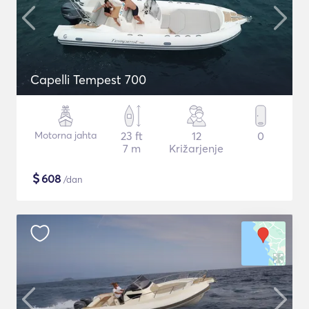
Capelli Tempest 700
Motorna jahta
23 ft
12
0
7 m
Križarjenje
$
608
/dan