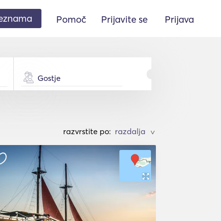
seznama
Pomoč
Prijavite se
Prijava
Gostje
razvrstite po:
>