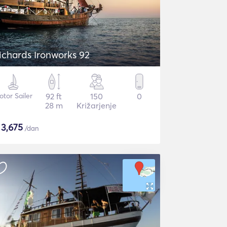
ichards Ironworks 92
tor Sailer
92 ft
150
0
28 m
Križarjenje
$
3,675
/dan