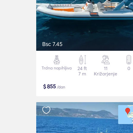
Bsc 7.45
Trdna napihljiva
24 ft
11
0
7 m
Križarjenje
$
855
/dan