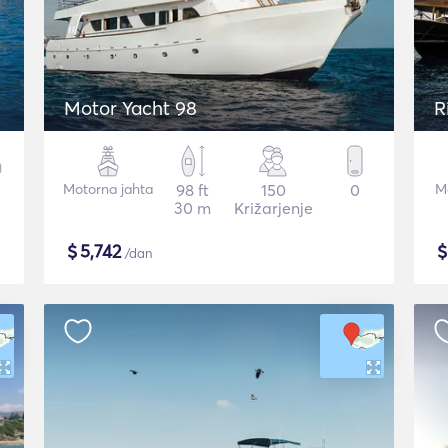
Motor Yacht 98
R
Motorna jahta
98 ft
150
0
Mo
30 m
Križarjenje
$
5,742
/dan