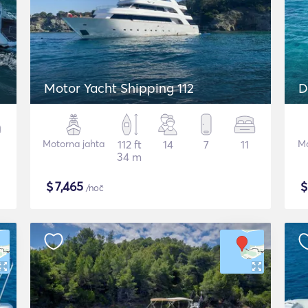
Motor Yacht Shipping 112
D
Motorna jahta
112 ft
14
7
11
Mo
34 m
$
7,465
/noč