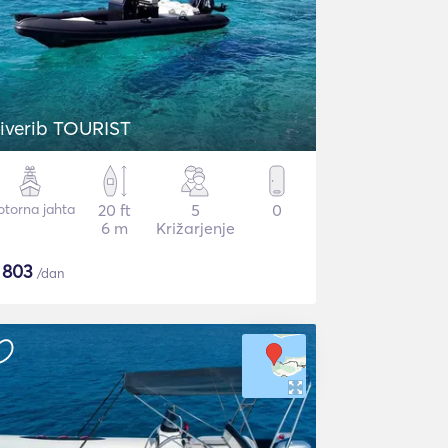
iverib TOURIST
torna jahta
20 ft
5
0
6 m
Križarjenje
$
803
/dan