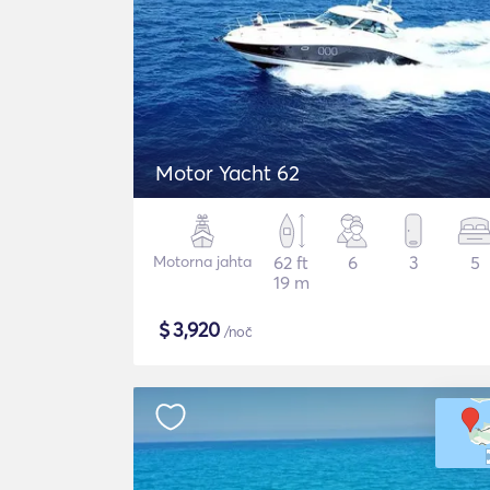
Motor Yacht 62
Motorna jahta
62 ft
6
3
5
19 m
$
3,920
/noč