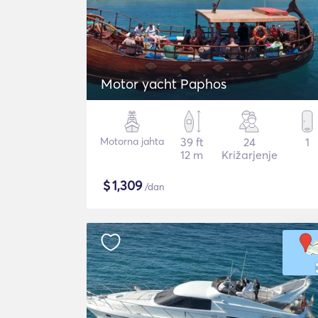
Motor yacht Paphos
Motorna jahta
39 ft
24
1
12 m
Križarjenje
$
1,309
/dan