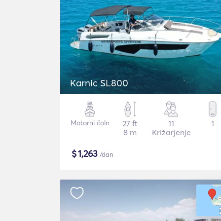
Karnic SL800
Motorni čoln
27 ft
11
1
8 m
Križarjenje
$
1,263
/dan