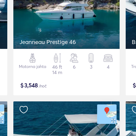
Jeanneau Prestige 46
B
Motorna jahta
46 ft
6
3
4
Tr
14 m
$
3,548
/noč