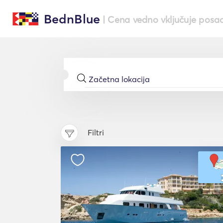
BednBlue
| Cena vedno vključuje posa
Filtri