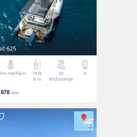
Bsc 625
dna napihljiva
19 ft
10
0
6 m
Križarjenje
$
878
/dan