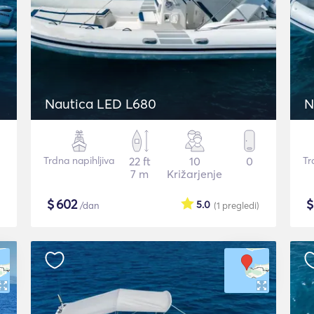
Nautica LED L680
N
Trdna napihljiva
22 ft
10
0
Tr
7 m
Križarjenje
$
602
5.0
/dan
(1
pregledi
)