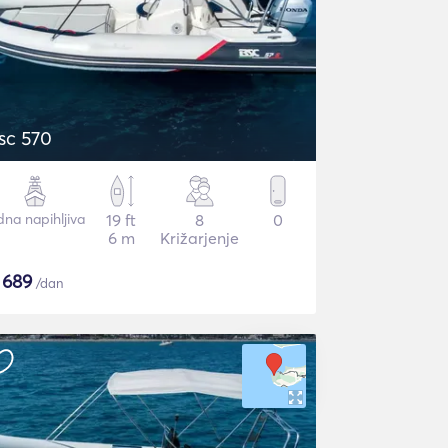
sc 570
dna napihljiva
19 ft
8
0
6 m
Križarjenje
$
689
/dan