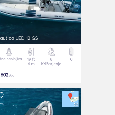
autica LED 12 GS
dna napihljiva
19 ft
8
0
6 m
Križarjenje
$
602
/dan