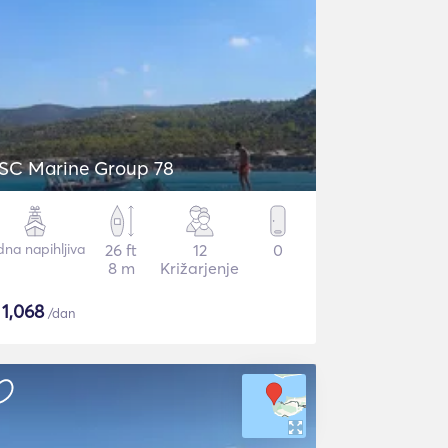
SC Marine Group 78
dna napihljiva
26 ft
12
0
8 m
Križarjenje
$
1,068
/dan