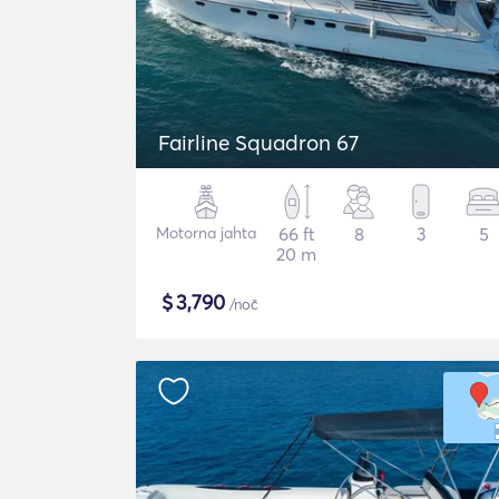
Fairline Squadron 67
Motorna jahta
66 ft
8
3
5
20 m
$
3,790
/noč