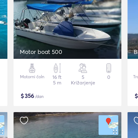
Motor boat 500
B
Motorni čoln
16 ft
5
0
Tr
5 m
Križarjenje
$
356
/dan