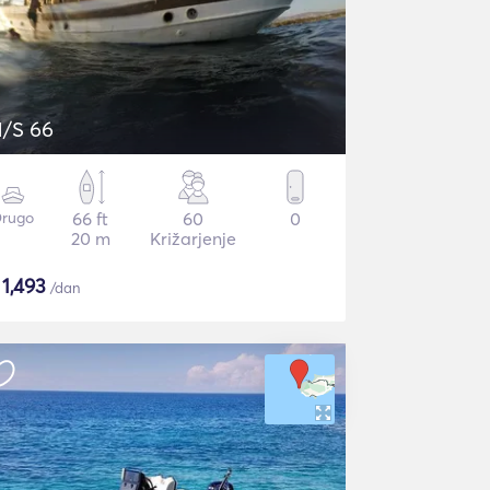
/S 66
rugo
66 ft
60
0
20 m
Križarjenje
$
1,493
/dan