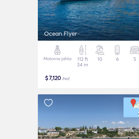
Ocean Flyer
Motorna jahta
112 ft
10
6
5
34 m
$
7,120
/noč