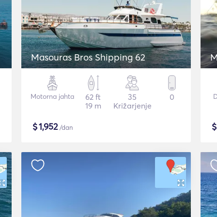
Masouras Bros Shipping 62
M
Motorna jahta
62 ft
35
0
D
19 m
Križarjenje
$
1,952
/dan