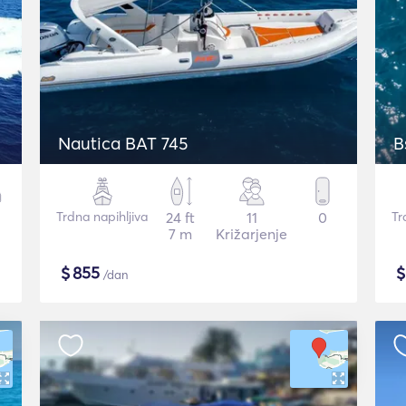
Nautica BAT 745
Trdna napihljiva
24 ft
11
0
Tr
7 m
Križarjenje
$
855
/dan