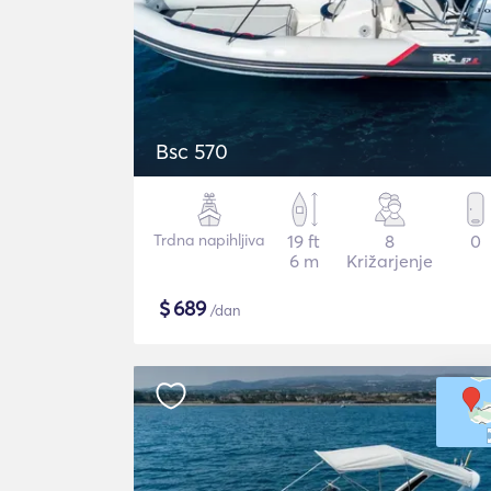
Bsc 570
Trdna napihljiva
19 ft
8
0
6 m
Križarjenje
$
689
/dan