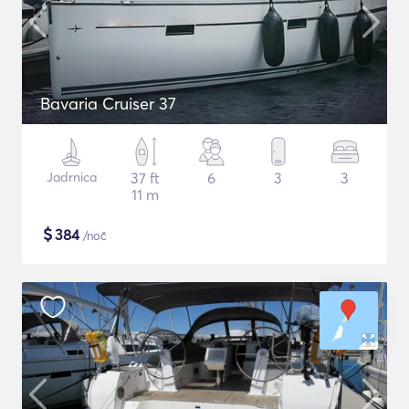
Bavaria Cruiser 37
Jadrnica
37 ft
6
3
3
11 m
$
384
/noč