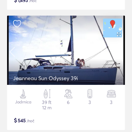
$
1,493
/noč
Jeanneau Sun Odyssey 39i
Jadrnica
39 ft
6
3
3
12 m
$
545
/noč