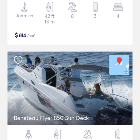
Jadrnica
42 ft
8
3
4
13 m
$
614
/noč
Beneteau Flyer 850 Sun Deck