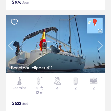
$
976
/dan
Beneteau clipper 411
Jadrnica
41 ft
4
2
2
12 m
$
522
/noč