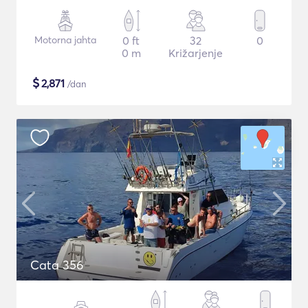
Motorna jahta
0 ft
32
0
0 m
Križarjenje
$
2,871
/dan
Cata 356