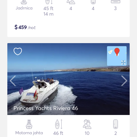
Jadrnica
45 ft
4
4
3
14 m
$
459
/noč
Princess Yachts Riviera 46
Motorna jahta
46 ft
10
2