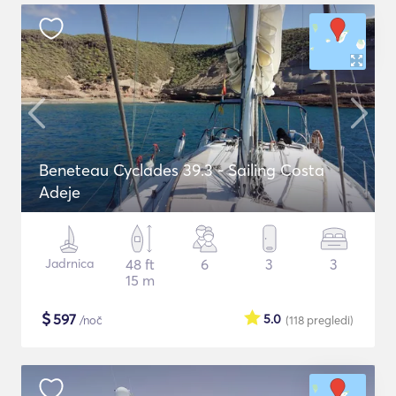
Beneteau Cyclades 39.3 - Sailing Costa
Adeje
Jadrnica
48 ft
6
3
3
15 m
$
597
5.0
/noč
(118
pregledi
)