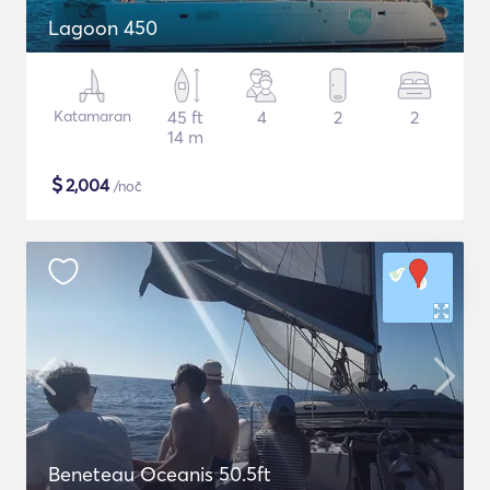
Lagoon 450
Katamaran
45 ft
4
2
2
14 m
$
2,004
/noč
Beneteau Oceanis 50.5ft