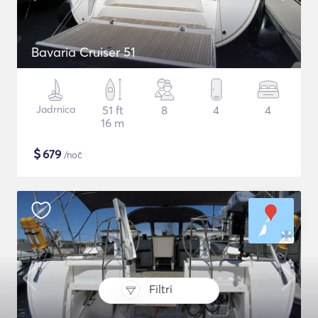
Bavaria Cruiser 51
Jadrnica
51 ft
8
4
4
16 m
$
679
/noč
Filtri