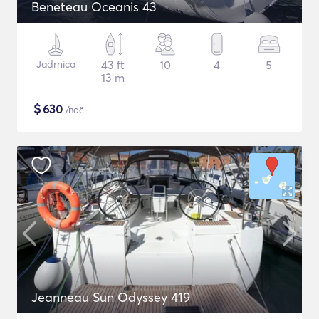
Beneteau Oceanis 43
Jadrnica
43 ft
10
4
5
13 m
$
630
/noč
Jeanneau Sun Odyssey 419