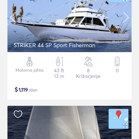
STRIKER 44 SP Sport Fisherman
Motorna jahta
43 ft
8
0
13 m
Križarjenje
$
1,119
/dan