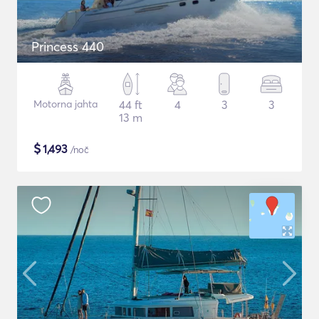
Princess 440
Motorna jahta
44 ft
4
3
3
13 m
$
1,493
/noč