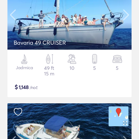
Bavaria 49 CRUISER
Jadrnica
49 ft
10
5
5
15 m
$
1,148
/noč