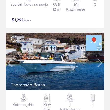
Športni ribolov na morju
38 ft
10
3
12 m
Križarjenje
$
1,292
/dan
Thompson Barco
Motorna jahta
23 ft
7
1
7 m
Križarjenje