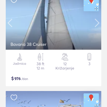
Bavaria 38 Cruiser
Jadrnica
38 ft
12
3
12 m
Križarjenje
$
976
/dan