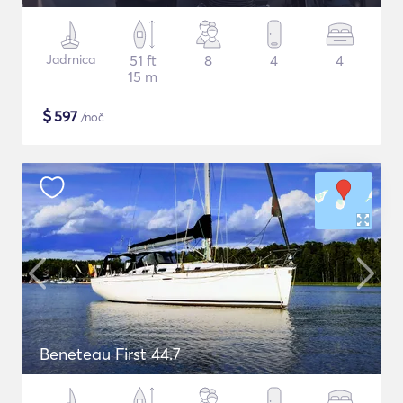
Jadrnica
51 ft
8
4
4
15 m
$
597
/noč
Beneteau First 44.7