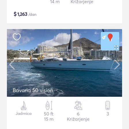
14 m
Križarjenje
$
1,263
/dan
Bavaria 50 vision
Jadrnica
50 ft
6
3
15 m
Križarjenje