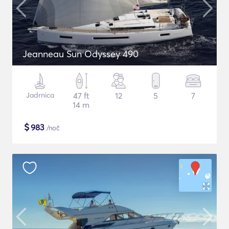
Jeanneau Sun Odyssey 490
Jadrnica
47 ft
12
5
7
14 m
$
983
/noč