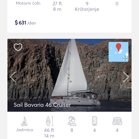
Motorni čoln
27 ft
9
0
8 m
Križarjenje
$
631
/dan
Sail Bavaria 46 Cruiser
Jadrnica
46 ft
8
4
4
14 m