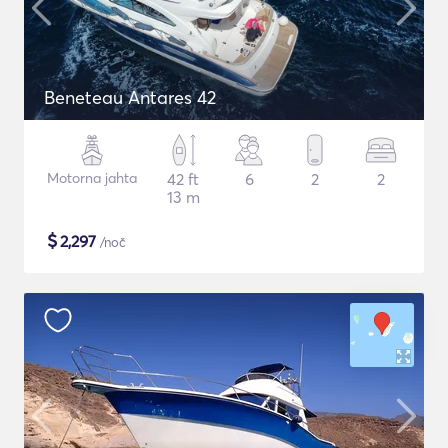
Beneteau Antares 42
Motorna jahta
42 ft
6
2
2
13 m
$
2,297
/noč