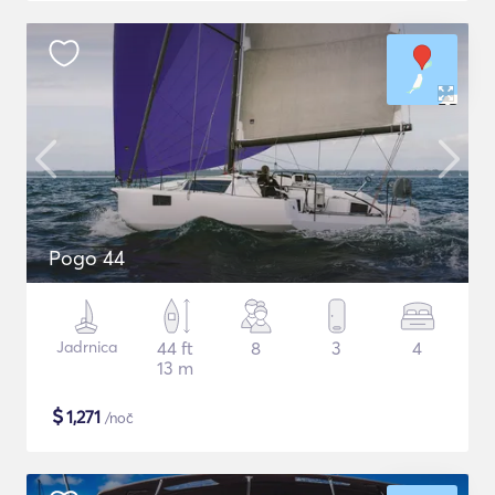
Pogo 44
Jadrnica
44 ft
8
3
4
13 m
$
1,271
/noč