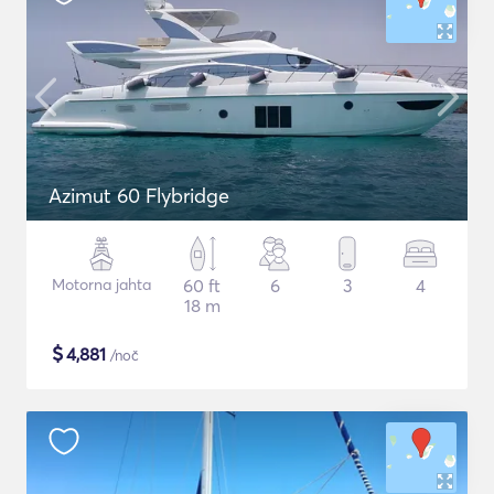
Azimut 60 Flybridge
Motorna jahta
60 ft
6
3
4
18 m
$
4,881
/noč