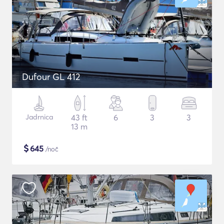
Dufour GL 412
Jadrnica
43 ft
6
3
3
13 m
$
645
/noč