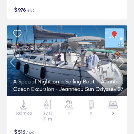
$
976
/noč
A Special Night on a Sailing Boat + Atlantic
Ocean Excursion - Jeanneau Sun Odyssey 37
Jadrnica
37 ft
2
2
2
11 m
$
516
/noč