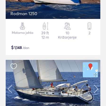
Rodman 1250
Motorna jahta
39 ft
10
2
12 m
Križarjenje
$
1,148
/dan