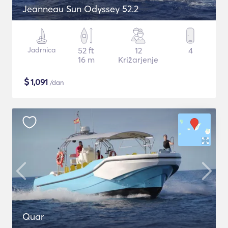
Jeanneau Sun Odyssey 52.2
Jadrnica
52 ft
12
4
16 m
Križarjenje
$
1,091
/dan
Quar