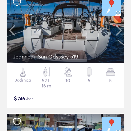
Jeanneau Sun Odyssey 519
Jadrnica
52 ft
10
5
5
16 m
$
746
/noč