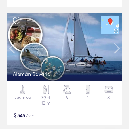
Alemán Bavaria
Jadrnica
39 ft
6
1
3
12 m
$
545
/noč