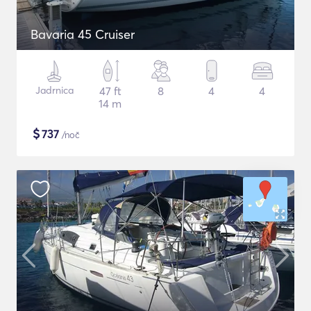
Bavaria 45 Cruiser
Jadrnica
47 ft
8
4
4
14 m
$
737
/noč