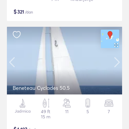
$
321
/dan
Beneteau Cyclades 50.5
Jadrnica
49 ft
11
5
7
15 m