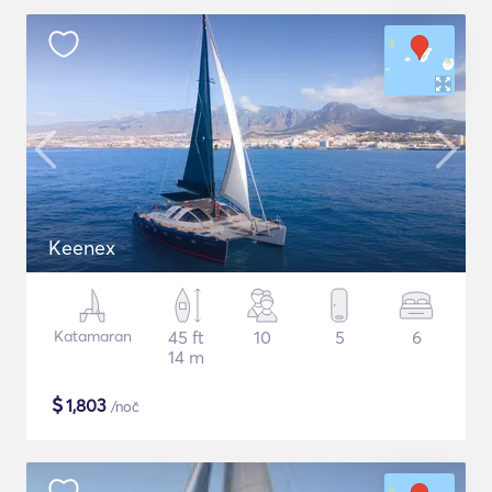
Keenex
Katamaran
45 ft
10
5
6
14 m
$
1,803
/noč