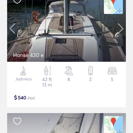
Hanse 430 e
Jadrnica
43 ft
8
3
5
13 m
$
540
/noč