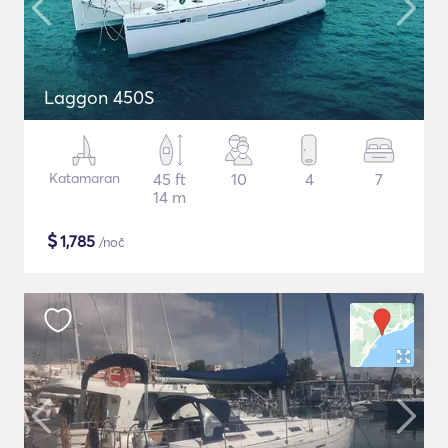
Laggon 450S
Katamaran
45 ft
10
4
7
14 m
$
1,785
/noč