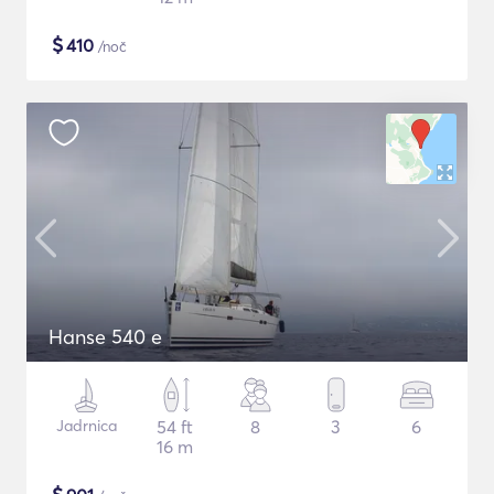
$
410
/noč
Hanse 540 e
Jadrnica
54 ft
8
3
6
16 m