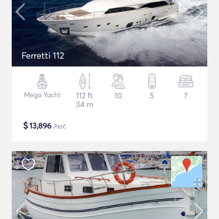
Ferretti 112
Mega Yacht
112 ft
10
5
7
34 m
$
13,896
/noč