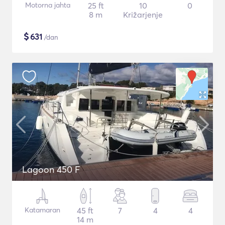
Motorna jahta
25 ft
10
0
8 m
Križarjenje
$
631
/dan
Lagoon 450 F
Katamaran
45 ft
7
4
4
14 m