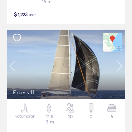
15 m
$
1,223
/noč
Excess 11
Katamaran
11 ft
10
0
6
3 m