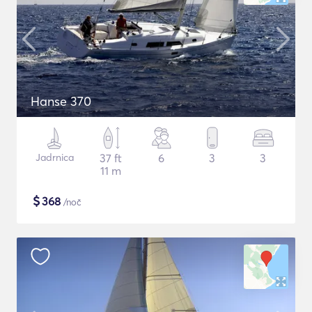
Hanse 370
Jadrnica
37 ft
6
3
3
11 m
$
368
/noč