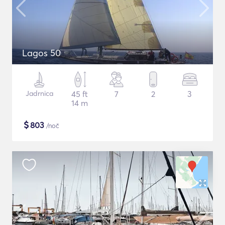
Lagos 50
Jadrnica
45 ft
7
2
3
14 m
$
803
/noč