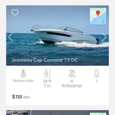
Jeanneau Cap Camarat 7.5 DC
Motorni čoln
24 ft
6
1
7 m
Križarjenje
$
723
/dan