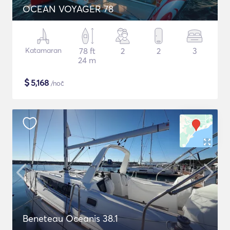
OCEAN VOYAGER 78
Katamaran
78 ft
2
2
3
24 m
$
5,168
/noč
Beneteau Oceanis 38.1