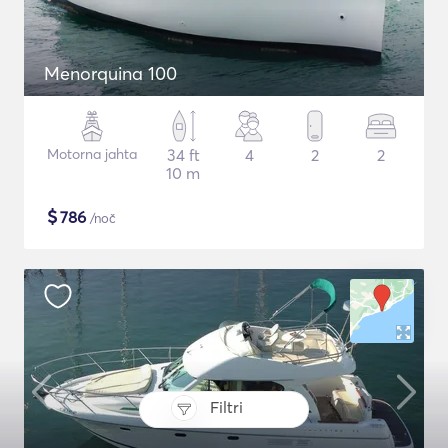
Menorquina 100
Motorna jahta
34 ft
4
2
2
10 m
$
786
/noč
Filtri