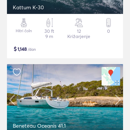
Kattum K-30
Hitri čoln
30 ft
12
0
9 m
Križarjenje
$
1,148
/dan
Beneteau Oceanis 41.1