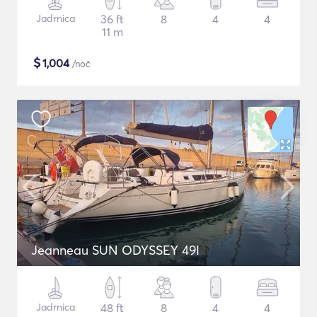
Jadrnica
36 ft
8
4
4
11 m
$
1,004
/noč
Jeanneau SUN ODYSSEY 49I
Jadrnica
48 ft
8
4
4