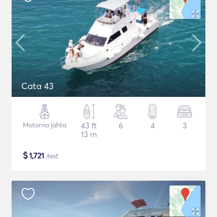
Cata 43
Motorna jahta
43 ft
6
4
3
13 m
$
1,721
/noč