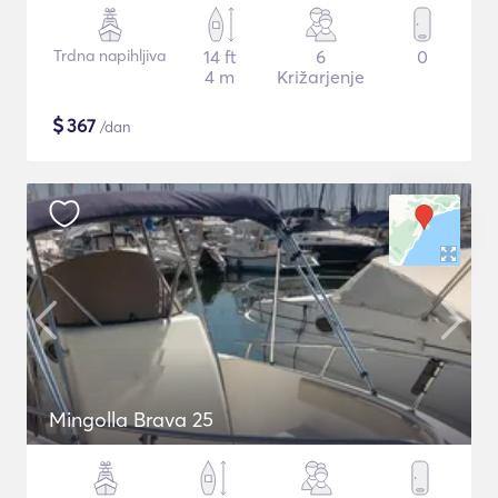
Trdna napihljiva
14 ft
6
0
4 m
Križarjenje
$
367
/dan
Mingolla Brava 25