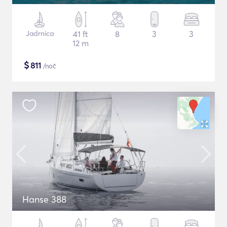
Jadrnica
41 ft
8
3
3
12 m
$
811
/noč
Hanse 388