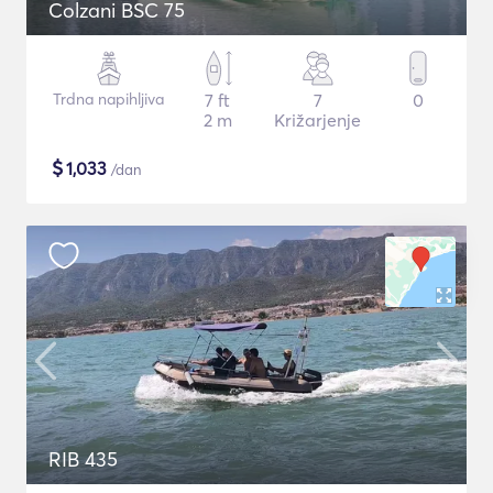
Colzani BSC 75
Trdna napihljiva
7 ft
7
0
2 m
Križarjenje
$
1,033
/dan
RIB 435