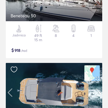
Beneteau 50
Jadrnica
49 ft
8
4
1
15 m
$
918
/noč