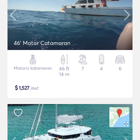
46' Motor Catamaran
Motorni katamaran
46 ft
7
4
6
14 m
$
1,527
/noč