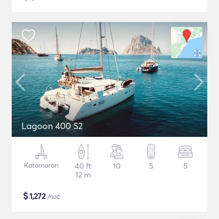
Lagoon 400 S2
Katamaran
40 ft
10
5
5
12 m
$
1,272
/noč