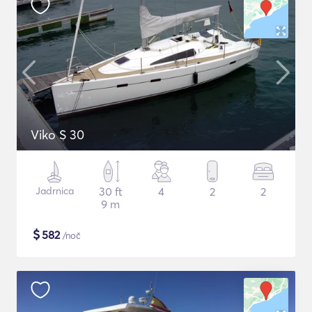
Viko S 30
Jadrnica
30 ft
4
2
2
9 m
$
582
/noč