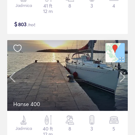
Jadrnica
41 ft
8
3
4
12 m
$
803
/noč
Hanse 400
Jadrnica
40 ft
8
3
5
12 m