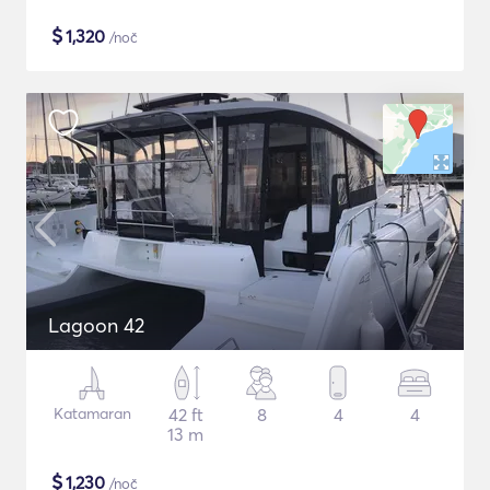
$
1,320
/noč
Lagoon 42
Katamaran
42 ft
8
4
4
13 m
$
1,230
/noč