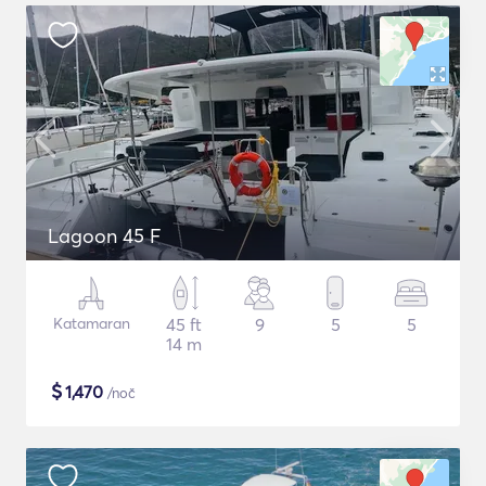
Lagoon 45 F
Katamaran
45 ft
9
5
5
14 m
$
1,470
/noč