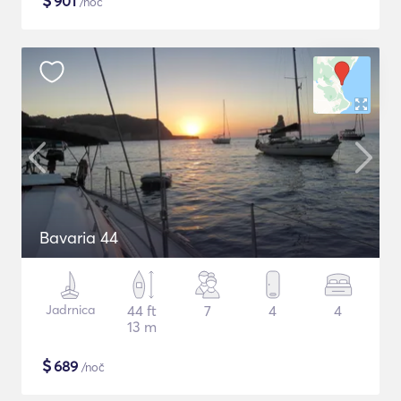
$
901
/noč
Bavaria 44
Jadrnica
44 ft
7
4
4
13 m
$
689
/noč