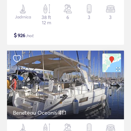
Jadrnica
38 ft
6
3
3
12 m
$
926
/noč
Beneteau Oceanis 41.1