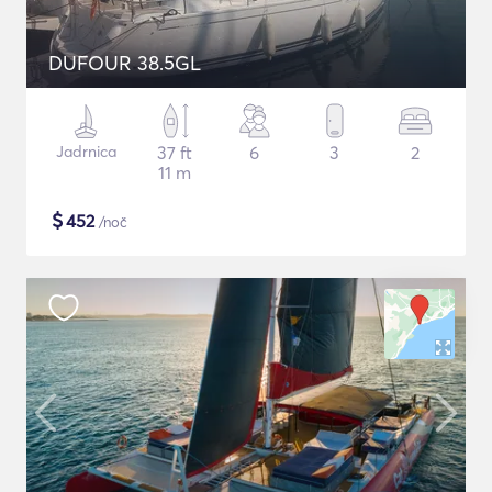
DUFOUR 38.5GL
Jadrnica
37 ft
6
3
2
11 m
$
452
/noč