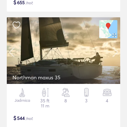
$
655
/noč
Northman maxus 35
Jadrnica
35 ft
8
3
4
11 m
$
544
/noč