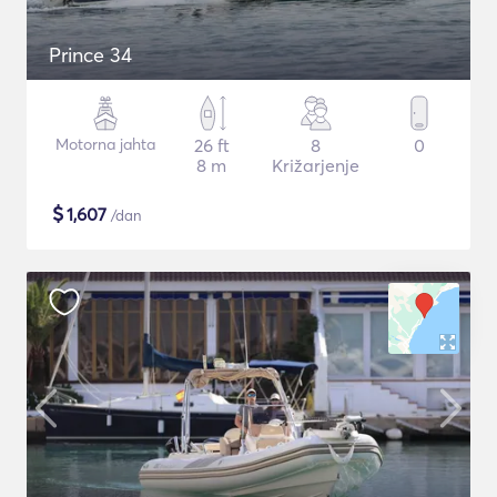
Prince 34
Motorna jahta
26 ft
8
0
8 m
Križarjenje
$
1,607
/dan