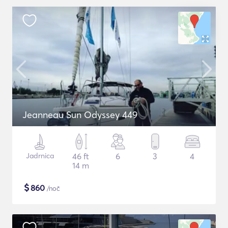
Jeanneau Sun Odyssey 449
Jadrnica
46 ft
6
3
4
14 m
$
860
/noč