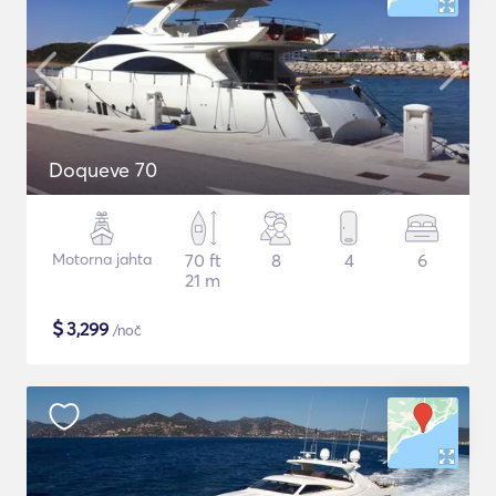
Doqueve 70
Motorna jahta
70 ft
8
4
6
21 m
$
3,299
/noč