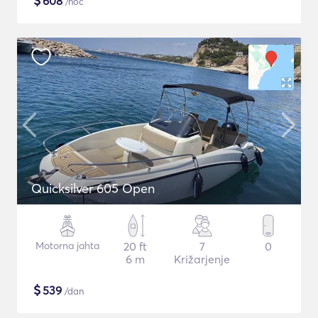
$
608
/noč
Quicksilver 605 Open
Motorna jahta
20 ft
7
0
6 m
Križarjenje
$
539
/dan