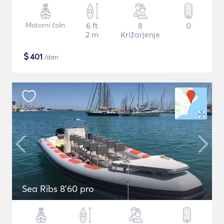
Motorni čoln
6 ft
8
0
2 m
Križarjenje
$
401
/dan
Sea Ribs 8'60 pro