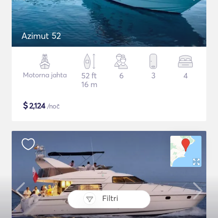
Azimut 52
Motorna jahta
52 ft
6
3
4
16 m
$
2,124
/noč
Filtri