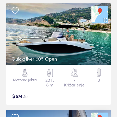
Quicksilver 605 Open
Motorna jahta
20 ft
7
0
6 m
Križarjenje
$
574
/dan