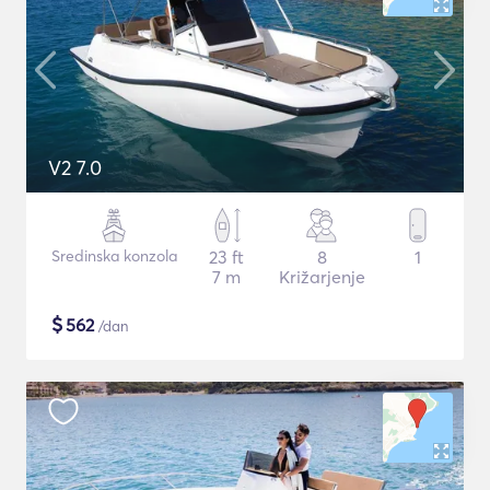
V2 7.0
Sredinska konzola
23 ft
8
1
7 m
Križarjenje
$
562
/dan