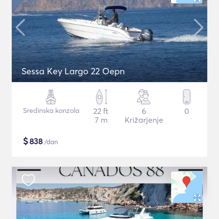
Sessa Key Largo 22 Oepn
Sredinska konzola
22 ft
6
0
7 m
Križarjenje
$
838
/dan