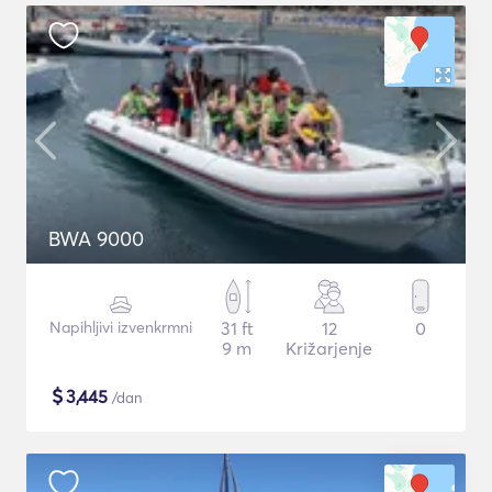
BWA 9000
Napihljivi izvenkrmni
31 ft
12
0
9 m
Križarjenje
$
3,445
/dan