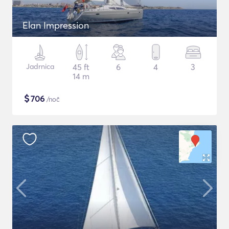
Elan Impression
Jadrnica
45 ft
6
4
3
14 m
$
706
/noč