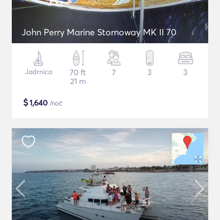
John Perry Marine Stornoway MK II 70
Jadrnica
70 ft
7
3
3
21 m
$
1,640
/noč