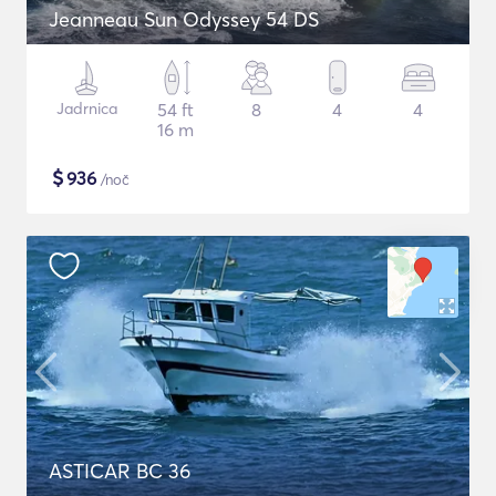
Jeanneau Sun Odyssey 54 DS
Jadrnica
54 ft
8
4
4
16 m
$
936
/noč
ASTICAR BC 36