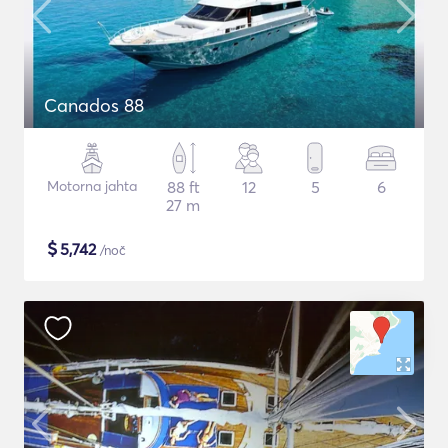
Canados 88
Motorna jahta
88 ft
12
5
6
27 m
$
5,742
/noč