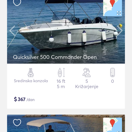
Quicksilver 500 Commander Open
Sredinska konzola
16 ft
5
0
5 m
Križarjenje
$
367
/dan