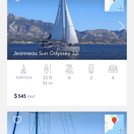
Jeanneau Sun Odyssey 32i
Jadrnica
32 ft
6
2
4
10 m
$
545
/noč