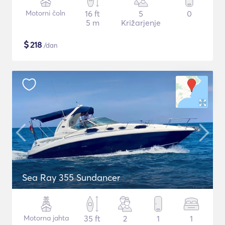
Motorni čoln
16 ft
5
0
5 m
Križarjenje
$
218
/dan
Sea Ray 355 Sundancer
Motorna jahta
35 ft
2
1
1