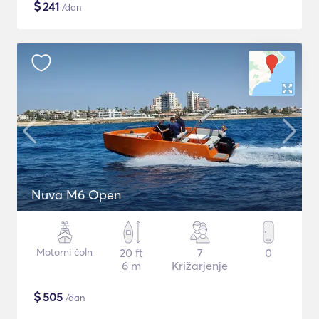
$
241
/dan
Nuva M6 Open
Motorni čoln
20 ft
7
0
6 m
Križarjenje
$
505
/dan