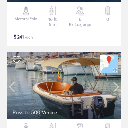
Motorni čoln
16 ft
6
0
5 m
Križarjenje
$
241
/dan
Passito 500 Venice