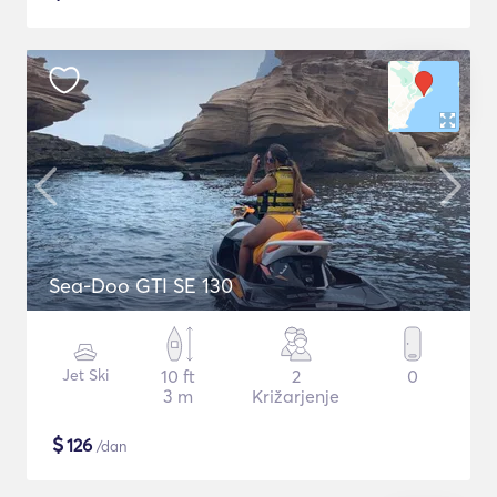
Sea-Doo GTI SE 130
Jet Ski
10 ft
2
0
3 m
Križarjenje
$
126
/dan