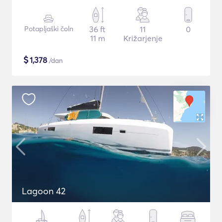
Potapljaški čoln
36 ft
11
0
11 m
Križarjenje
$
1,378
/dan
Lagoon 42