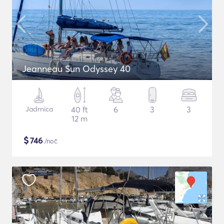
Jeanneau Sun Odyssey 40
Jadrnica
40 ft
6
3
3
12 m
$
746
/noč