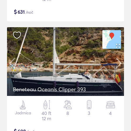
$
631
/noč
Beneteau Oceanis Clipper 393
Jadrnica
40 ft
8
3
4
12 m