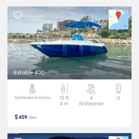
Estable 400
Sredinska konzola
13 ft
4
0
4 m
Križarjenje
$
459
/dan