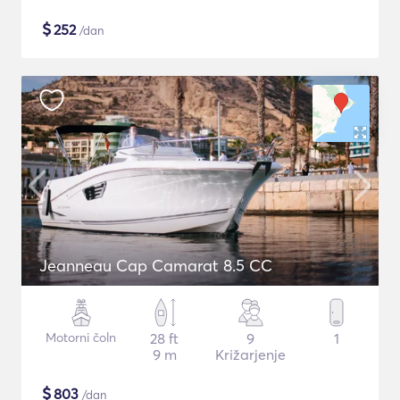
$
252
/dan
Jeanneau Cap Camarat 8.5 CC
Motorni čoln
28 ft
9
1
9 m
Križarjenje
$
803
/dan