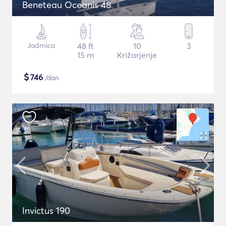
Beneteau Oceanis 48
Jadrnica
48 ft
10
3
15 m
Križarjenje
$
746
/dan
Invictus 190