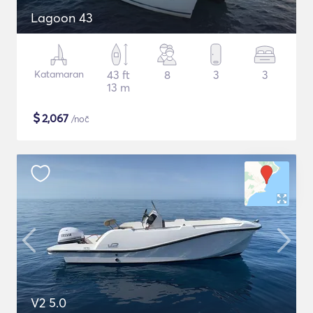
Lagoon 43
Katamaran
43 ft
8
3
3
13 m
$
2,067
/noč
V2 5.0