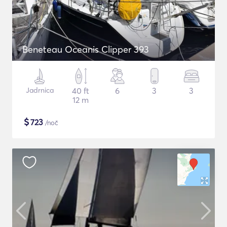
Beneteau Oceanis Clipper 393
Jadrnica
40 ft
6
3
3
12 m
$
723
/noč