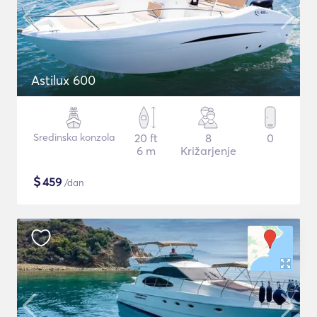
Astilux 600
Sredinska konzola
20 ft
8
0
6 m
Križarjenje
$
459
/dan