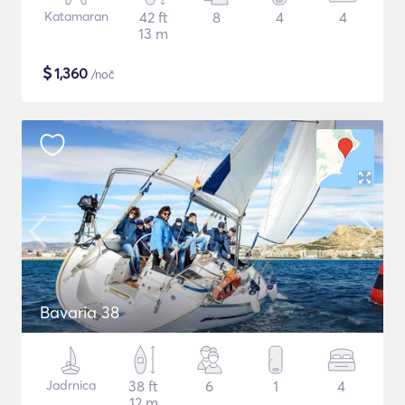
Katamaran
42 ft
8
4
4
13 m
$
1,360
/noč
Bavaria 38
Jadrnica
38 ft
6
1
4
12 m