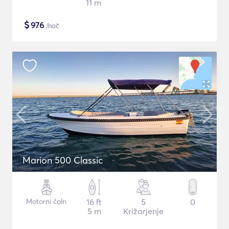
11 m
$
976
/noč
Marion 500 Classic
Motorni čoln
16 ft
5
0
5 m
Križarjenje