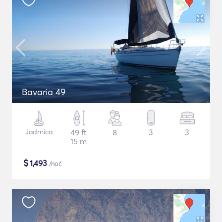
Bavaria 49
Jadrnica
49 ft
8
3
3
15 m
$
1,493
/noč