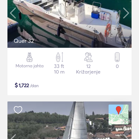
Quer 32
Motorna jahta
33 ft
12
0
10 m
Križarjenje
$
1,722
/dan