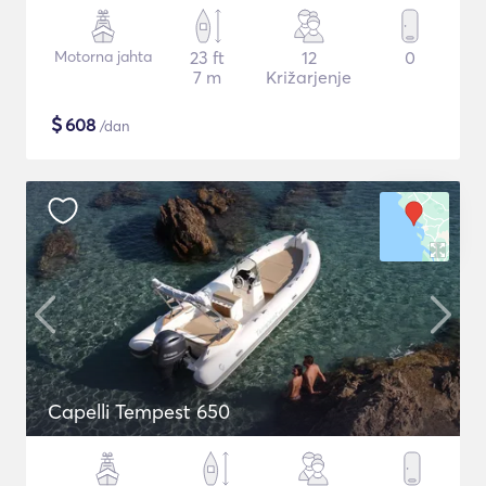
Motorna jahta
23 ft
12
0
7 m
Križarjenje
$
608
/dan
Capelli Tempest 650