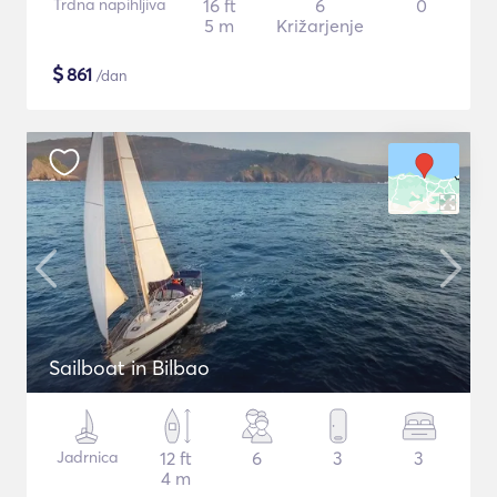
Trdna napihljiva
16 ft
6
0
5 m
Križarjenje
$
861
/dan
Sailboat in Bilbao
Jadrnica
12 ft
6
3
3
4 m