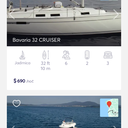
Bavaria 32 CRUISER
Jadrnica
32 ft
6
2
3
10 m
$
690
/noč