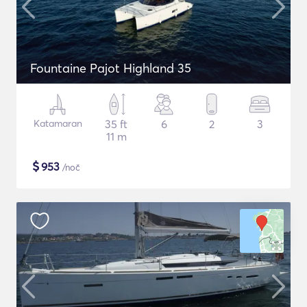
Fountaine Pajot Highland 35
Katamaran
35 ft
6
2
3
11 m
$
953
/noč