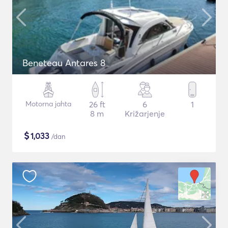
Beneteau Antares 8
Motorna jahta
26 ft
6
1
8 m
Križarjenje
$
1,033
/dan