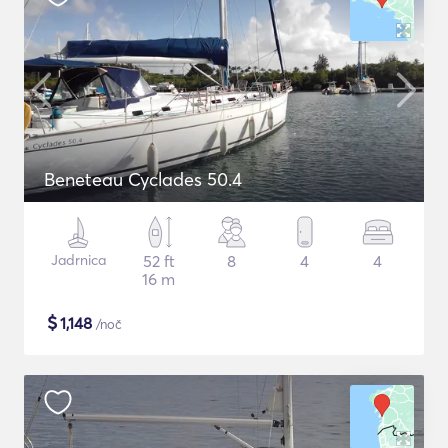
Beneteau Cyclades 50.4
Jadrnica
52 ft
8
4
4
16 m
$
1,148
/noč