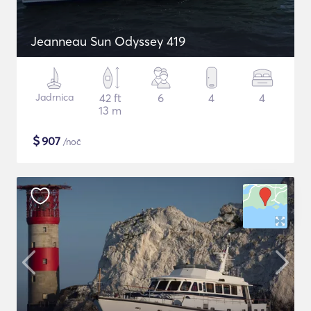
Jeanneau Sun Odyssey 419
Jadrnica
42 ft
6
4
4
13 m
$
907
/noč