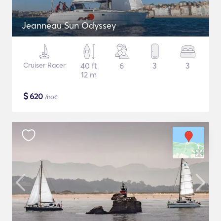
Jeanneau Sun Odyssey
Cruiser Racer
40 ft
6
3
3
12 m
$
620
/noč