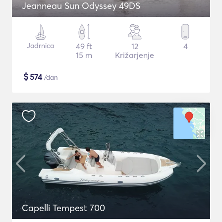
Jeanneau Sun Odyssey 49DS
Jadrnica
49 ft
12
4
15 m
Križarjenje
$
574
/dan
Capelli Tempest 700