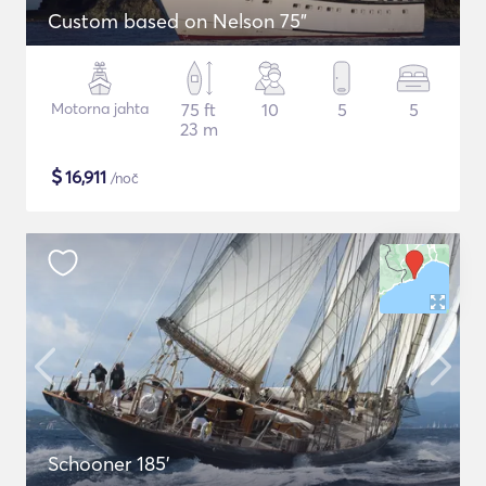
Custom based on Nelson 75"
Motorna jahta
75 ft
10
5
5
23 m
$
16,911
/noč
Schooner 185'