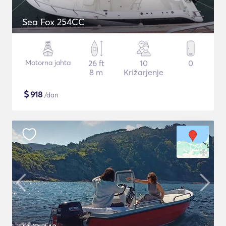
Sea Fox 254CC
Motorna jahta
26 ft
10
0
8 m
Križarjenje
$
918
/dan