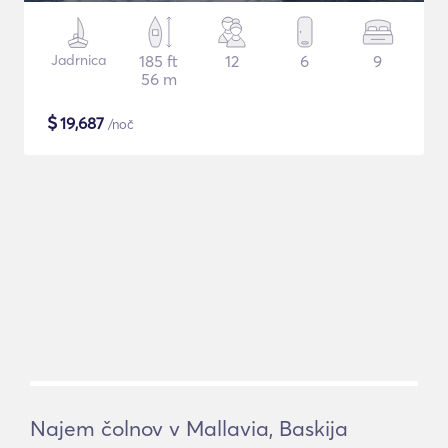
Jadrnica
185 ft
12
6
9
56 m
$
19,687
/noč
Najem čolnov v Mallavia, Baskija