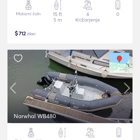
Motorni čoln
15 ft
4
0
5 m
Križarjenje
$
712
/dan
Narwhal WB480