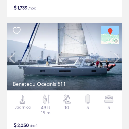
$
1,739
/noč
Beneteau Oceanis 51.1
Jadrnica
49 ft
10
5
5
15 m
$
2,050
/noč