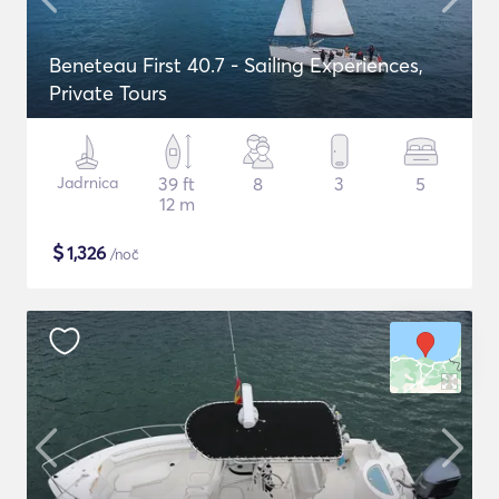
Beneteau First 40.7 - Sailing Experiences,
Private Tours
Jadrnica
39 ft
8
3
5
12 m
$
1,326
/noč