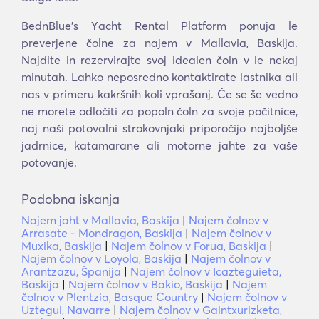
BednBlue's Υacht Rental Platform ponuja le
preverjene čolne za najem v Mallavia, Baskija.
Najdite in rezervirajte svoj idealen čoln v le nekaj
minutah. Lahko neposredno kontaktirate lastnika ali
nas v primeru kakršnih koli vprašanj. Če se še vedno
ne morete odločiti za popoln čoln za svoje počitnice,
naj naši potovalni strokovnjaki priporočijo najboljše
jadrnice, katamarane ali motorne jahte za vaše
potovanje.
Podobna iskanja
Najem jaht v Mallavia, Baskija
|
Najem čolnov v
Arrasate - Mondragon, Baskija
|
Najem čolnov v
Muxika, Baskija
|
Najem čolnov v Forua, Baskija
|
Najem čolnov v Loyola, Baskija
|
Najem čolnov v
Arantzazu, Španija
|
Najem čolnov v Icazteguieta,
Baskija
|
Najem čolnov v Bakio, Baskija
|
Najem
čolnov v Plentzia, Basque Country
|
Najem čolnov v
Uztegui, Navarre
|
Najem čolnov v Gaintxurizketa,