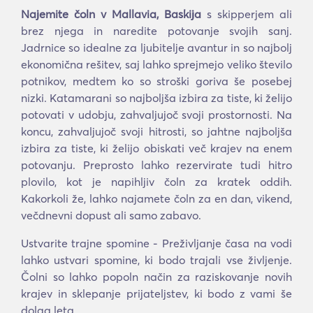
Najemite čoln v Mallavia, Baskija
s skipperjem ali
brez njega in naredite potovanje svojih sanj.
Jadrnice so idealne za ljubitelje avantur in so najbolj
ekonomična rešitev, saj lahko sprejmejo veliko število
potnikov, medtem ko so stroški goriva še posebej
nizki. Katamarani so najboljša izbira za tiste, ki želijo
potovati v udobju, zahvaljujoč svoji prostornosti. Na
koncu, zahvaljujoč svoji hitrosti, so jahtne najboljša
izbira za tiste, ki želijo obiskati več krajev na enem
potovanju. Preprosto lahko rezervirate tudi hitro
plovilo, kot je napihljiv čoln za kratek oddih.
Kakorkoli že, lahko najamete čoln za en dan, vikend,
večdnevni dopust ali samo zabavo.
Ustvarite trajne spomine - Preživljanje časa na vodi
lahko ustvari spomine, ki bodo trajali vse življenje.
Čolni so lahko popoln način za raziskovanje novih
krajev in sklepanje prijateljstev, ki bodo z vami še
dolga leta.