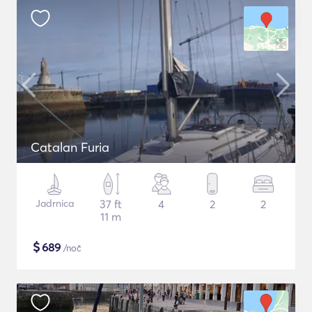
Catalan Furia
Jadrnica
37 ft
4
2
2
11 m
$
689
/noč