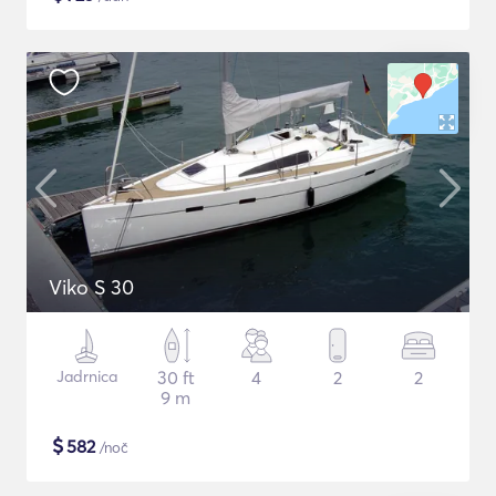
Viko S 30
Jadrnica
30 ft
4
2
2
9 m
$
582
/noč