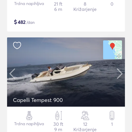
Trdna napihljiva
21 ft
8
0
6 m
Križarjenje
$
482
/dan
Capelli Tempest 900
Trdna napihljiva
30 ft
12
1
9 m
Križarjenje