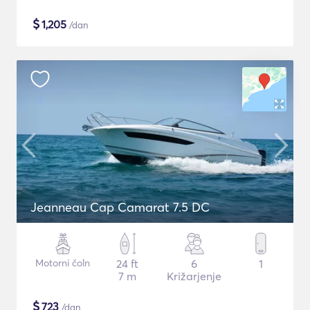
$
1,205
/dan
Jeanneau Cap Camarat 7.5 DC
Motorni čoln
24 ft
6
1
7 m
Križarjenje
$
723
/dan