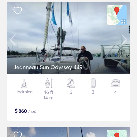
Jeanneau Sun Odyssey 449
Jadrnica
46 ft
6
3
4
14 m
$
860
/noč