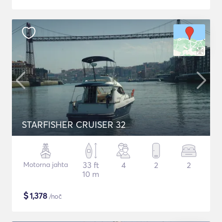
STARFISHER CRUISER 32
Motorna jahta
33 ft
4
2
2
10 m
$
1,378
/noč