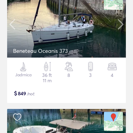
Beneteau Oceanis 373
Jadrnica
36 ft
8
3
4
11 m
$
849
/noč