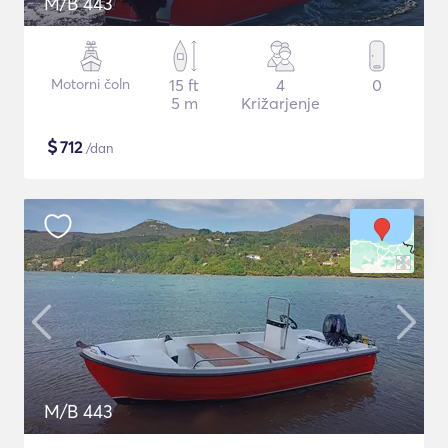
M/B 443
Motorni čoln
15 ft
4
0
5 m
Križarjenje
$
712
/dan
M/B 443