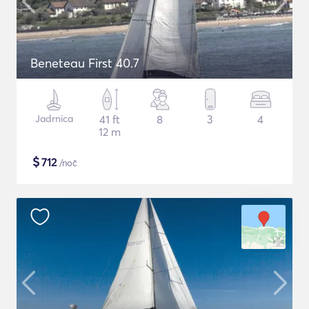
Beneteau First 40.7
Jadrnica
41 ft
8
3
4
12 m
$
712
/noč