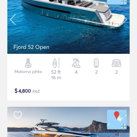
Fjord 52 Open
Motorna jahta
52 ft
4
2
2
16 m
$
4,800
/noč