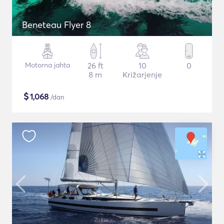
Beneteau Flyer 8
Motorna jahta
26 ft
10
0
8 m
Križarjenje
$
1,068
/dan