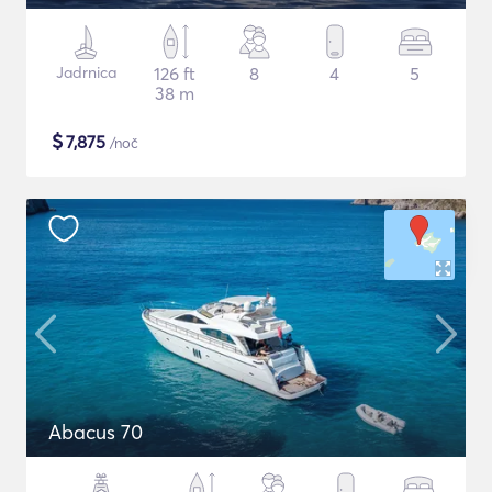
Jadrnica
126 ft
8
4
5
38 m
$
7,875
/noč
Abacus 70