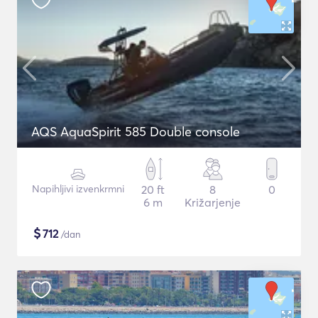
AQS AquaSpirit 585 Double console
Napihljivi izvenkrmni
20 ft
8
0
6 m
Križarjenje
$
712
/dan