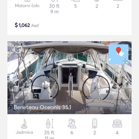
Motorni čoln
30 ft
5
2
2
9 m
$
1,062
/noč
Beneteau Oceanis 35.1
Jadrnica
35 ft
6
2
4
11 m