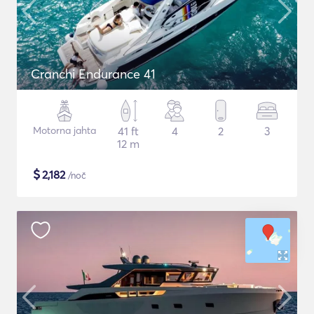
Cranchi Endurance 41
Motorna jahta
41 ft
4
2
3
12 m
$
2,182
/noč