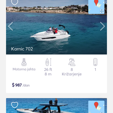
Karnic 702
Motorna jahta
26 ft
8
1
8 m
Križarjenje
$
987
/dan