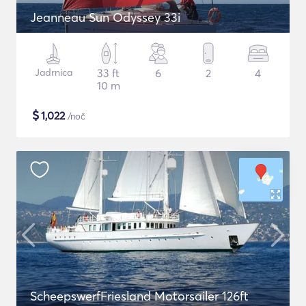
Jeanneau Sun Odyssey 33i
Jadrnica
33 ft
6
2
4
10 m
$
1,022
/noč
ScheepswerfFriesland Motorsailer 126ft