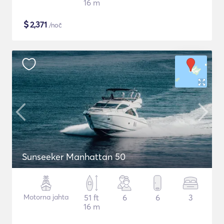
16 m
$
2,371
/noč
Sunseeker Manhattan 50
Motorna jahta
51 ft
6
6
3
16 m