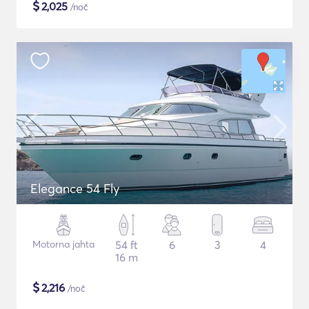
$
2,025
/noč
Elegance 54 Fly
Motorna jahta
54 ft
6
3
4
16 m
$
2,216
/noč