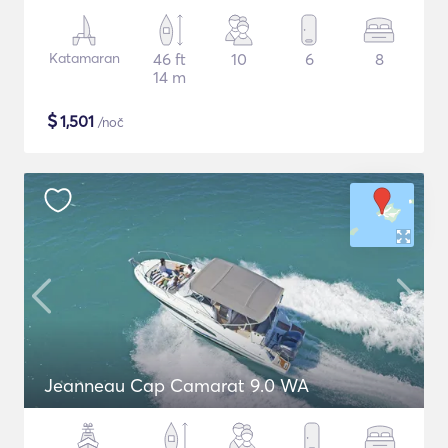
Katamaran
46 ft
10
6
8
14 m
$
1,501
/noč
Jeanneau Cap Camarat 9.0 WA