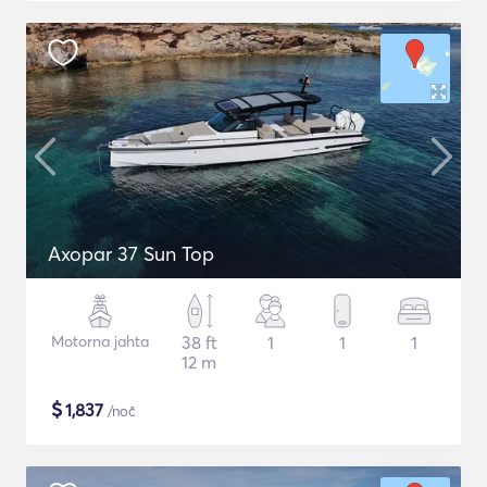
Axopar 37 Sun Top
Motorna jahta
38 ft
1
1
1
12 m
$
1,837
/noč