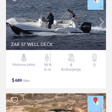
ZAR 57 WELL DECK
Motorna jahta
19 ft
8
0
6 m
Križarjenje
$
689
/dan