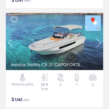
$
1,091
/dan
Invictus Yachts CX 27 CAPOFORTE
Motorna jahta
28 ft
2
1
2
9 m
$
1,142
/noč