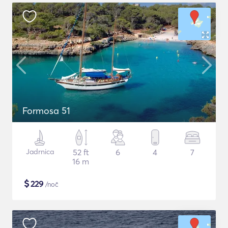
Formosa 51
Jadrnica
52 ft
6
4
7
16 m
$
229
/noč