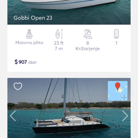
Gobbi Open 23
Motorna jahta
23 ft
8
1
7 m
Križarjenje
$
907
/dan