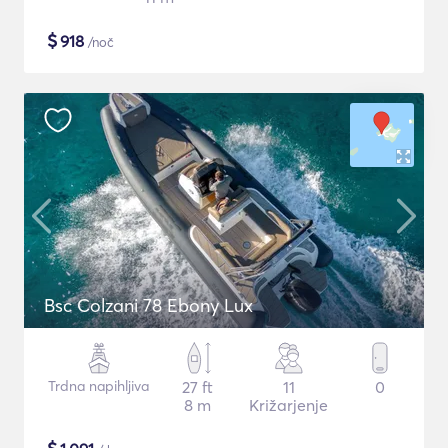
$
918
/noč
Bsc Colzani 78 Ebony Lux
Trdna napihljiva
27 ft
11
0
8 m
Križarjenje