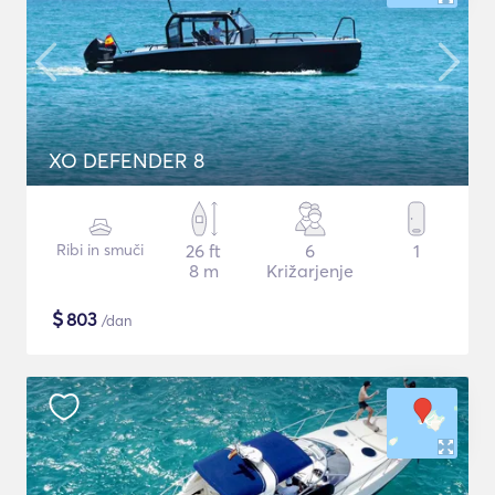
XO DEFENDER 8
Ribi in smuči
26 ft
6
1
8 m
Križarjenje
$
803
/dan