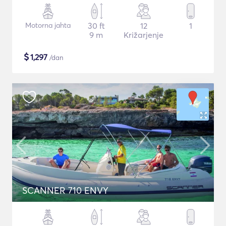
Motorna jahta
30 ft
12
1
9 m
Križarjenje
$
1,297
/dan
SCANNER 710 ENVY