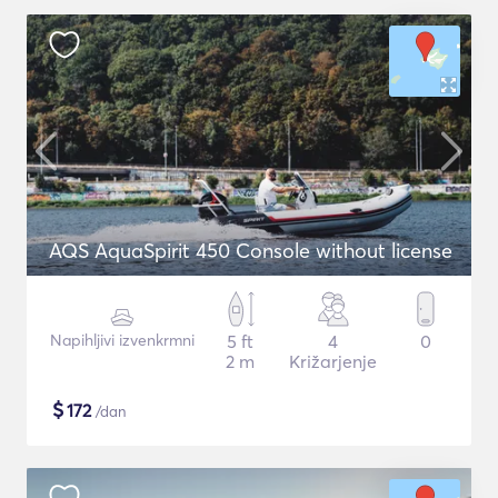
AQS AquaSpirit 450 Console without license
Napihljivi izvenkrmni
5 ft
4
0
2 m
Križarjenje
$
172
/dan