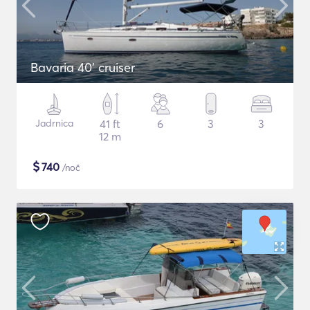
Bavaria 40' cruiser
Jadrnica
41 ft
6
3
3
12 m
$
740
/noč