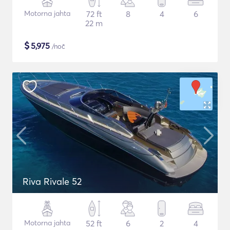
Motorna jahta
72 ft
8
4
6
22 m
$
5,975
/noč
Riva Rivale 52
Motorna jahta
52 ft
6
2
4