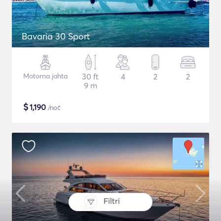
Bavaria 30 Sport
Motorna jahta
30 ft
4
2
2
9 m
$
1,190
/noč
Filtri