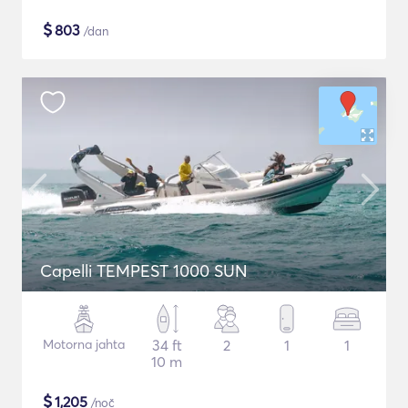
$
803
/dan
Capelli TEMPEST 1000 SUN
Motorna jahta
34 ft
2
1
1
10 m
$
1,205
/noč