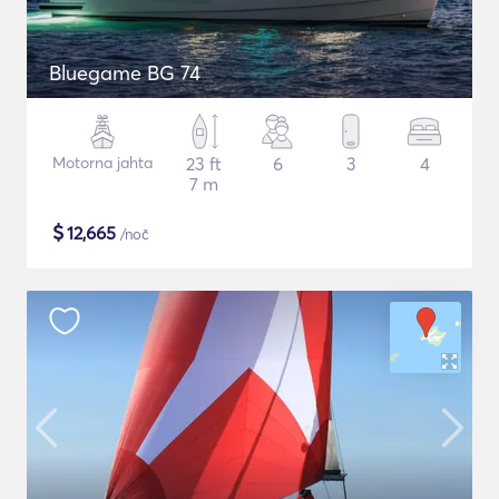
Bluegame BG 74
Motorna jahta
23 ft
6
3
4
7 m
$
12,665
/noč