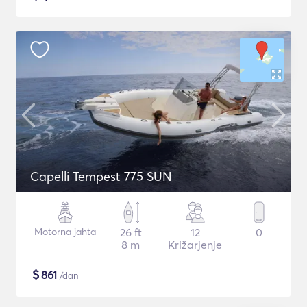
Capelli Tempest 775 SUN
Motorna jahta
26 ft
12
0
8 m
Križarjenje
$
861
/dan