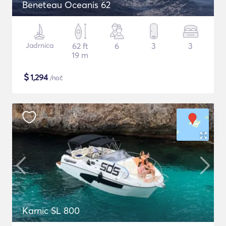
Beneteau Oceanis 62
Jadrnica
62 ft
6
3
3
19 m
$
1,294
/noč
Karnic SL 800