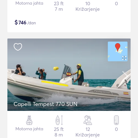
Motorna jahta
23 ft
10
0
7 m
Križarjenje
$
746
/dan
Capelli Tempest 770 SUN
Motorna jahta
25 ft
12
0
8 m
Križarjenje