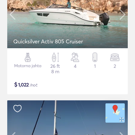
Quicksilver Activ 805 Cruiser
Motorna jahta
26 ft
4
1
2
8 m
$
1,022
/noč