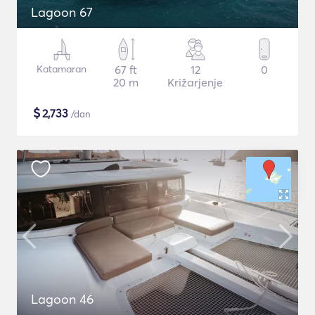
Lagoon 67
Katamaran
67 ft
12
0
20 m
Križarjenje
$
2,733
/dan
Lagoon 46