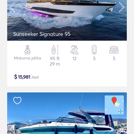
Sunseeker Signature 95
Motorna jahta
95 ft
12
5
5
29 m
$
15,981
/noč